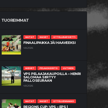
TUOREIMMAT
MATSIT
NAISET
OTTELURAPORTTI
FINAALIPAIKKA JÄI HAAVEEKSI
4.8.2026
MIEHET
PELAAJASIIRTO
UUTINEN
VPS PELAAJAKAUPOILLA – HENRI
SALOMAA SIIRTYY
PALLOSEURAAN
4.8.2026
MATSIT
NAISET
OTTELUENNAKKO
REGIONS CUP: VPS – EPS |