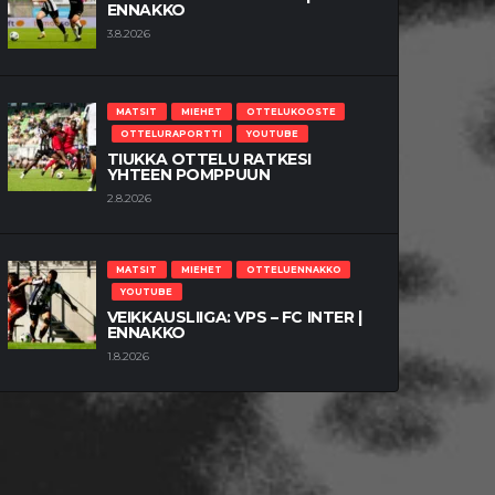
ENNAKKO
3.8.2026
MATSIT
MIEHET
OTTELUKOOSTE
OTTELURAPORTTI
YOUTUBE
TIUKKA OTTELU RATKESI
YHTEEN POMPPUUN
2.8.2026
MATSIT
MIEHET
OTTELUENNAKKO
YOUTUBE
VEIKKAUSLIIGA: VPS – FC INTER |
ENNAKKO
1.8.2026