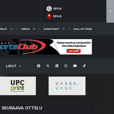
VPS N
EPS N
VELUT
MEDIA
KUMPPANIT
HALL OF FAME
LIPUT
SEURAAVA OTTELU