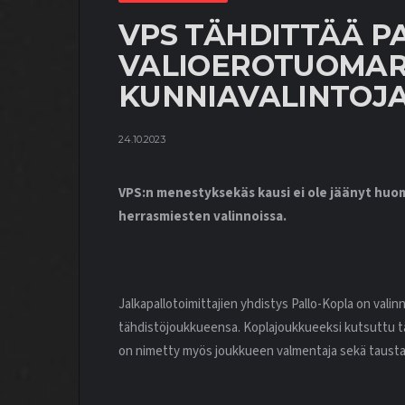
VPS TÄHDITTÄÄ P
VALIOEROTUOMA
KUNNIAVALINTOJA
24.10.2023
VPS:n menestyksekäs kausi ei ole jäänyt hu
herrasmiesten valinnoissa.
Jalkapallotoimittajien yhdistys Pallo-Kopla on valin
tähdistöjoukkueensa. Koplajoukkueeksi kutsuttu tä
on nimetty myös joukkueen valmentaja sekä tausta