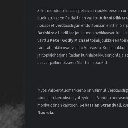
3-5-2 muodostelmassa pelaavaan joukkueeseen on va
puolustukseen Raidasta on valittu
Juhani Pikkar
nousseet Veikkausliigan ehdottomaan eliittiin. Sar
Bashkirov
tähdittää joukkueen hyökkäävän keskiken
valittu
Peter Godly Michael
toimii joukkueen tois
taustahenkilö ovat valittu Vepsusta. Koplajoukkue
ja Koplajohtajana Raidan kunniajoukkueenjohtaja
J
saavat palkinnokseen Marttiinin puukot.
Myös Valioerotuomarikerho on valinnut Veikkauslii
viimeisen kierroksen yhteydessä. Vuoden herrasmie
monivuotinen kapteeni
Sebastian Strandvall
, k
Nuorela
.