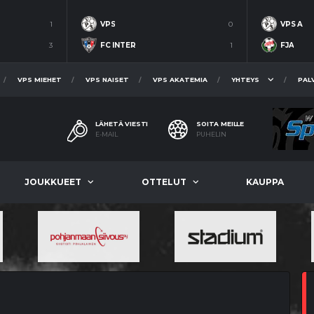
1
VPS
0
VPS A
3
FC INTER
1
FJA
VPS MIEHET
VPS NAISET
VPS AKATEMIA
YHTEYS
PAL
LÄHETÄ VIESTI
SOITA MEILLE
E-MAIL
PUHELIN
JOUKKUEET
OTTELUT
KAUPPA