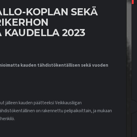
ALLO-KOPLAN SEKÄ
RIKERHON
 KAUDELLA 2023
omioimatta kauden tähdistökentällisen sekä vuoden
nut jälleen kauden päätteeksi Veikkausliigan
hdistökentällinen on rakennettu pelipaikoittain, ja mukaan
henkilö.