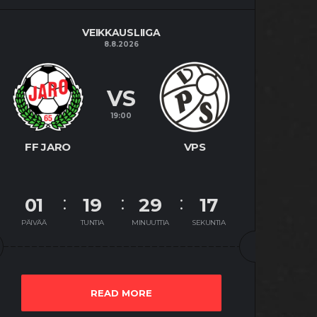
VEIKKAUSLIIGA
8.8.2026
VS
19:00
FF JARO
VPS
01
19
29
17
PÄIVÄÄ
TUNTIA
MINUUTTIA
SEKUNTIA
READ MORE