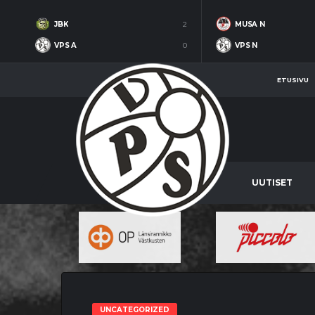
JBK
2
MUSA N
VPS A
0
VPS N
ETUSIVU
UUTISET
UNCATEGORIZED