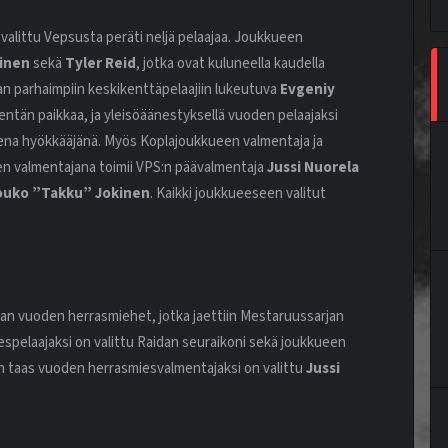
littu Vepsusta peräti neljä pelaajaa. Joukkueen
ainen
sekä
Tyler Reid
, jotka ovat kuluneella kaudella
jan parhaimpiin keskikenttäpelaajiin lukeutuva
Evgeniy
tän paikkaa, ja yleisöäänestyksellä vuoden pelaajaksi
ena hyökkääjänä.
Myös Koplajoukkueen valmentaja ja
en valmentajana toimii VPS:n päävalmentaja
Jussi Nuorela
ouko ”Takku” Jokinen
. Kaikki joukkueeseen valitut
gan vuoden herrasmiehet, jotka jaettiin Mestaruussarjan
spelaajaksi on valittu Raidan seuraikoni sekä joukkueen
un taas vuoden herrasmiesvalmentajaksi on valittu
Jussi