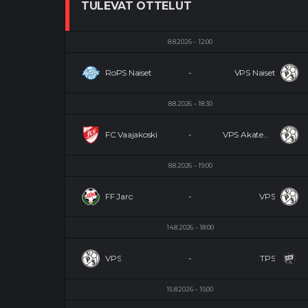
TULEVAT OTTELUT
8.8.2026
12:00
RoPS Naiset
-
VPS Naiset
8.8.2026
18:30
FC Vaajakoski
-
VPS Akatemia
8.8.2026
19:00
FF Jaro
-
VPS
14.8.2026
18:00
VPS
-
TPS
15.8.2026
15:00