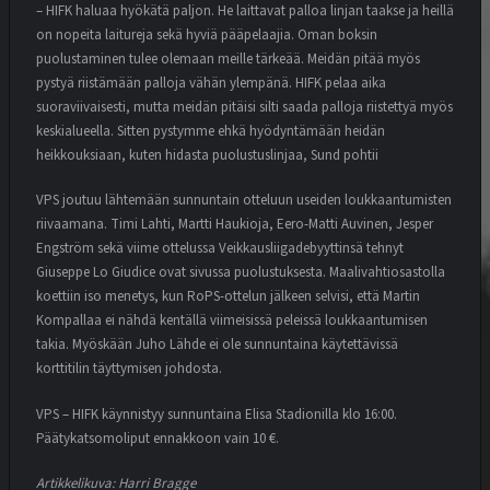
– HIFK haluaa hyökätä paljon. He laittavat palloa linjan taakse ja heillä
on nopeita laitureja sekä hyviä pääpelaajia. Oman boksin
puolustaminen tulee olemaan meille tärkeää. Meidän pitää myös
pystyä riistämään palloja vähän ylempänä. HIFK pelaa aika
suoraviivaisesti, mutta meidän pitäisi silti saada palloja riistettyä myös
keskialueella. Sitten pystymme ehkä hyödyntämään heidän
heikkouksiaan, kuten hidasta puolustuslinjaa, Sund pohtii
VPS joutuu lähtemään sunnuntain otteluun useiden loukkaantumisten
riivaamana. Timi Lahti, Martti Haukioja, Eero-Matti Auvinen, Jesper
Engström sekä viime ottelussa Veikkausliigadebyyttinsä tehnyt
Giuseppe Lo Giudice ovat sivussa puolustuksesta. Maalivahtiosastolla
koettiin iso menetys, kun RoPS-ottelun jälkeen selvisi, että Martin
Kompallaa ei nähdä kentällä viimeisissä peleissä loukkaantumisen
takia. Myöskään Juho Lähde ei ole sunnuntaina käytettävissä
korttitilin täyttymisen johdosta.
VPS – HIFK käynnistyy sunnuntaina Elisa Stadionilla klo 16:00.
Päätykatsomoliput ennakkoon vain 10 €.
Artikkelikuva: Harri Bragge