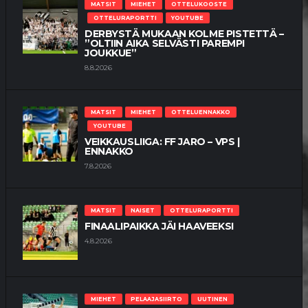
MATSIT
MIEHET
OTTELUKOOSTE
OTTELURAPORTTI
YOUTUBE
DERBYSTÄ MUKAAN KOLME PISTETTÄ –
”OLTIIN AIKA SELVÄSTI PAREMPI
JOUKKUE”
8.8.2026
MATSIT
MIEHET
OTTELUENNAKKO
YOUTUBE
VEIKKAUSLIIGA: FF JARO – VPS |
ENNAKKO
7.8.2026
MATSIT
NAISET
OTTELURAPORTTI
FINAALIPAIKKA JÄI HAAVEEKSI
4.8.2026
MIEHET
PELAAJASIIRTO
UUTINEN