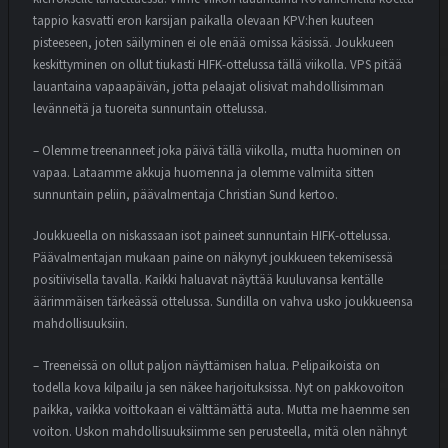
tappio kasvatti eron karsijan paikalla olevaan KPV:hen kuuteen
pisteeseen, joten säilyminen ei ole enää omissa käsissä. Joukkueen
keskittyminen on ollut tiukasti HIFK-ottelussa tällä viikolla. VPS pitää
lauantaina vapaapäivän, jotta pelaajat olisivat mahdollisimman
levänneitä ja tuoreita sunnuntain ottelussa.
– Olemme treenanneet joka päivä tällä viikolla, mutta huominen on
vapaa. Lataamme akkuja huomenna ja olemme valmiita sitten
sunnuntain peliin, päävalmentaja Christian Sund kertoo.
Joukkueella on niskassaan isot paineet sunnuntain HIFK-ottelussa.
Päävalmentajan mukaan paine on näkynyt joukkueen tekemisessä
positiivisella tavalla. Kaikki haluavat näyttää kuuluvansa kentälle
äärimmäisen tärkeässä ottelussa. Sundilla on vahva usko joukkueensa
mahdollisuuksiin.
– Treeneissä on ollut paljon näyttämisen halua. Pelipaikoista on
todella kova kilpailu ja sen näkee harjoituksissa. Nyt on pakkovoiton
paikka, vaikka voittokaan ei välttämättä auta. Mutta me haemme sen
voiton. Uskon mahdollisuuksiimme sen perusteella, mitä olen nähnyt