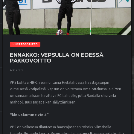
UNCATEGORIZED
ENNAKKO: VEPSULLA ON EDESSÄ
PAKKOVOITTO
4.10.2019
VPS kohtaa HIFK:n sunnuntaina Hietalahdessa haastajasarjan
viimeisessä kotipelissä. Vepsun on voitettava oma ottelunsa ja KPV:n
on samaan aikaan hävittävä FC Lahdelle, jotta Raidalla olisi vielä
mahdollisuus sarjapaikan säilyttämiseen.
“Me uskomme vielä”
VPS on vaikeassa tilanteessa haastajasarjan toiseksi viimeiselle
kierrokselle lähdettäessä. Viime viikon lauantaina Rovaniemellä koettu