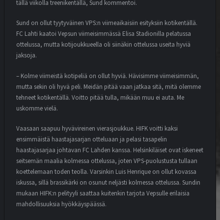
tällä viikolla treenikentällä, Sund kommentoi.
Sund on ollut tyytyväinen VPS:n viimeaikaisiin esityksiin kotikentällä.
FC Lahti kaatoi Vepsun viimeisimmässä Elisa Stadionilla pelatussa
ottelussa, mutta kotijoukkueella oli siinäkin ottelussa useita hyviä
jaksoja.
– Kolme viimeistä kotipeliä on ollut hyviä. Hävisimme viimeisimmän,
mutta sekin oli hyvä peli. Meidän pitää vaan jatkaa sitä, mitä olemme
tehneet kotikentällä. Voitto pitää tulla, mikään muu ei auta. Me
uskomme vielä.
Vaasaan saapuu hyvävireinen vierasjoukkue. HIFK voitti kaksi
ensimmäistä haastajasarjan otteluaan ja pelasi tasapelin
haastajasarjaa johtavan FC Lahden kanssa. Helsinkiläiset ovat iskeneet
seitsemän maalia kolmessa ottelussa, joten VPS-puolustusta tullaan
koettelemaan toden teolla. Varsinkin Luis Henrique on ollut kovassa
iskussa, sillä brassikärki on osunut neljästi kolmessa ottelussa. Sundin
mukaan HIFK:n pelityyli saattaa kuitenkin tarjota Vepsulle erilaisia
mahdollisuuksia hyökkäyspäässä.