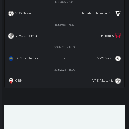
15.8.2026
15:00
VPS Naiset
Toivalan Urheilijat Naiset
-
15.8.2026
16:30
VPS Akatemia
Hercules
-
20.8.2026
18:30
FC Sport Akatemia Naiset
VPS Naiset
-
22.8.2026
15:00
GBK
VPS Akatemia
-