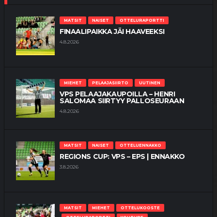
MATSIT
NAISET
OTTELURAPORTTI
FINAALIPAIKKA JÄI HAAVEEKSI
4.8.2026
MIEHET
PELAAJASIIRTO
UUTINEN
VPS PELAAJAKAUPOILLA – HENRI
SALOMAA SIIRTYY PALLOSEURAAN
4.8.2026
MATSIT
NAISET
OTTELUENNAKKO
REGIONS CUP: VPS – EPS | ENNAKKO
3.8.2026
MATSIT
MIEHET
OTTELUKOOSTE