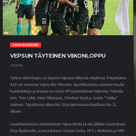
UNCATEGORIZED
VEPSUN TÄYTEINEN VIIKONLOPPU
1.10.2019
Tuleva viikonloppu on täynnä Vepsuun liittyvää ohjelmaa. Perjantaina
4.10. on vuorossa Vepsu-ilta Officessa. Sporttibaarissa saadaan kuulla
haastatteluja ja luvassa on myös VPS-painotteinen tietovisa. Paikalla
mm. Timi Lahti, Henri Sillanpää, Christian Sund ja Jouko “Takku”
Jokinen. Tapahtuma alkaa klo 19 ja tietovisassa kisaillaan klo 21
alkaen.
Lauantaiaamuna palaudutaan Vepsu-illasta ja sen jälkeen suunnataan
Elisa Stadionille, jossa pelataan Vaasan Derby. VPS J Akatemia ja VIFK