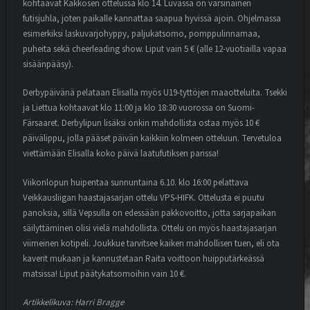
kohtaavat Kakkosen ottelussa klo 14. Luvassa on varsinainen
futisjuhla, joten paikalle kannattaa saapua hyvissä ajoin. Ohjelmassa
esimerkiksi laskuvarjohyppy, paljukatsomo, pomppulinnamaa,
puheita sekä cheerleading show. Liput vain 5 € (alle 12-vuotiailla vapaa
sisäänpääsy).
Derbypäivänä pelataan Elisalla myös U19-tyttöjen maaotteluita. Tsekki
ja Liettua kohtaavat klo 11:00 ja klo 18:30 vuorossa on Suomi-
Färsaaret. Derbylipun lisäksi onkin mahdollista ostaa myös 10 €
päivälippu, jolla pääset päivän kaikkiin kolmeen otteluun. Tervetuloa
viettämään Elisalla koko päivä laatufutiksen parissa!
Viikonlopun huipentaa sunnuntaina 6.10. klo 16:00 pelattava
Veikkausliigan haastajasarjan ottelu VPS-HIFK. Ottelusta ei puutu
panoksia, sillä Vepsulla on edessään pakkovoitto, jotta sarjapaikan
säilyttäminen olisi vielä mahdollista. Ottelu on myös haastajasarjan
viimeinen kotipeli. Joukkue tarvitsee kaiken mahdollisen tuen, eli ota
kaverit mukaan ja kannustetaan Raita voittoon huipputärkeässä
matsissa! Liput päätykatsomoihin vain 10 €.
Artikkelikuva: Harri Bragge