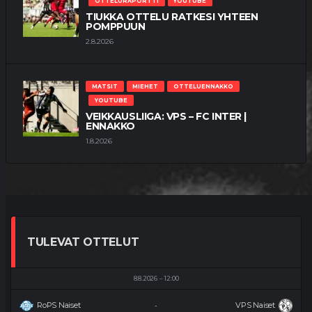
OTTELURAPORTTI
YOUTUBE
TIUKKA OTTELU RATKESI YHTEEN
POMPPUUN
2.8.2026
MATSIT
MIEHET
OTTELUENNAKKO
YOUTUBE
VEIKKAUSLIIGA: VPS – FC INTER |
ENNAKKO
1.8.2026
TULEVAT OTTELUT
8.8.2026
12:00
RoPS Naiset
VPS Naiset
-