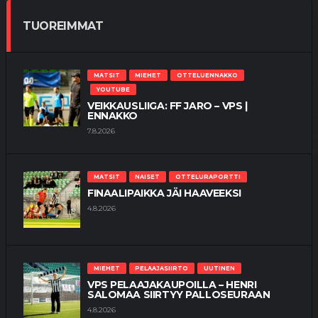
TUOREIMMAT
MATSIT
MIEHET
OTTELUENNAKKO
YOUTUBE
VEIKKAUSLIIGA: FF JARO – VPS |
ENNAKKO
7.8.2026
MATSIT
NAISET
OTTELURAPORTTI
FINAALIPAIKKA JÄI HAAVEEKSI
4.8.2026
MIEHET
PELAAJASIIRTO
UUTINEN
VPS PELAAJAKAUPOILLA – HENRI
SALOMAA SIIRTYY PALLOSEURAAN
4.8.2026