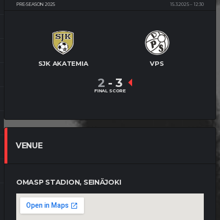
PRE-SEASON 2025
15.3.2025
12:30
SJK AKATEMIA
VPS
2
-
3
FINAL SCORE
VENUE
OMASP STADION, SEINÄJOKI