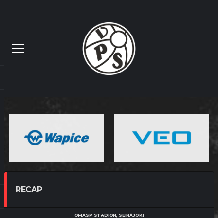
RECAP
OMASP STADION, SEINÄJOKI