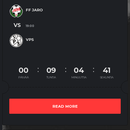
FF JARO
VS
19:00
VPS
00
09
04
41
PÄIVÄÄ
TUNTIA
MINUUTTIA
SEKUNTIA
READ MORE