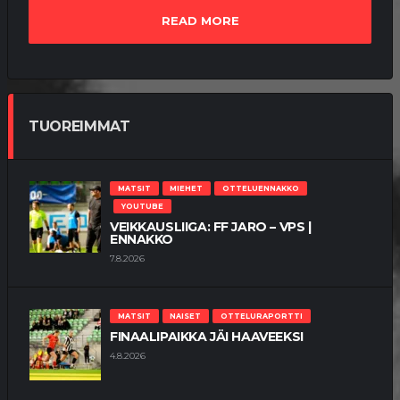
READ MORE
TUOREIMMAT
MATSIT
MIEHET
OTTELUENNAKKO
YOUTUBE
VEIKKAUSLIIGA: FF JARO – VPS |
ENNAKKO
7.8.2026
MATSIT
NAISET
OTTELURAPORTTI
FINAALIPAIKKA JÄI HAAVEEKSI
4.8.2026