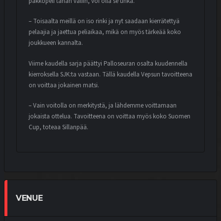
pakkopeli tähän väliin, voi olla se uhka.
– Toisaalta meillä on iso rinki ja nyt saadaan kierrätettyä
pelaajia ja jaettua peliaikaa, mikä on myös tärkeää koko
joukkueen kannalta.
Viime kaudella sarja päättyi Palloseuran osalta kuudennella
kierroksella SJK:ta vastaan. Tällä kaudella Vepsun tavoitteena
on voittaa jokainen matsi.
– Vain voitolla on merkitystä, ja lähdemme voittamaan
jokaista ottelua. Tavoitteena on voittaa myös koko Suomen
Cup, toteaa Sillanpää.
VENUE