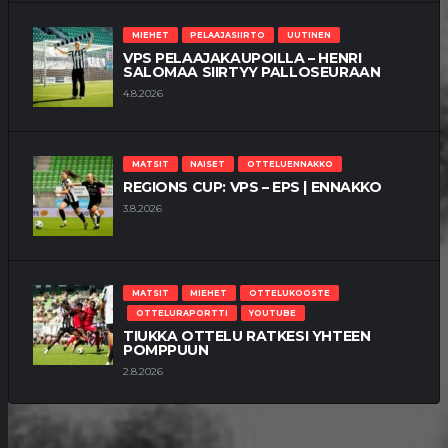
MIEHET
PELAAJASIIRTO
UUTINEN
VPS PELAAJAKAUPOILLA – HENRI
SALOMAA SIIRTYY PALLOSEURAAN
4.8.2026
MATSIT
NAISET
OTTELUENNAKKO
REGIONS CUP: VPS – EPS | ENNAKKO
3.8.2026
MATSIT
MIEHET
OTTELUKOOSTE
OTTELURAPORTTI
YOUTUBE
TIUKKA OTTELU RATKESI YHTEEN
POMPPUUN
2.8.2026