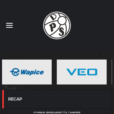
RECAP
PYYNIKIN URHEILUKENTTÄ, TAMPERE