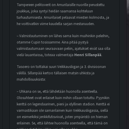
Tampereen pelitoverit on Amurilaisille nuorille perustettu
joukkue, joka syntyi heidän saamansa kohteluun
turhautumisesta. Amurilaiset pelaavat miesten kolmosta, ja
he voittivatkin viime kaudella sarjan mestaruuden.
– Valmistautuminen on lähes sama kuin muihinkin peleihin,
otamme Cupin tosissamme. Aina pitää pystyä
valmistautumaan seuraavaan peliin, ajatukset eivät saa olla
vielä lauantaissa, toteaa valmentaja
Henri Sillanpää
.
Tasoero on tottakai suuri Veikkausliigan ja 3. divisioonan
välillä. Sillanpää kertoo tällaisen matsin uhkista ja
mahdollisuuksista:
– Uhkana on se, että lähdetään huonolla asenteella.
Olosuhteet ovat erilaiset kuin mihin ollaan totuttu. Pyynikin
kenttä on legendaarinen, pieni ja idyllinen stadion. Kenttä ei
varmastikaan ole samanlainen kuin Veikkausliigassa, siellä
on esimerkiksi jenkkifutisviivat, joten ympäristö on hieman
erilainen. Se, että lähtee huonolla asenteella, että tämä on