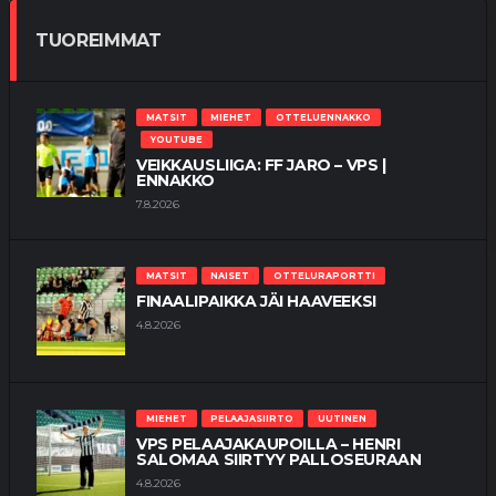
TUOREIMMAT
MATSIT
MIEHET
OTTELUENNAKKO
YOUTUBE
VEIKKAUSLIIGA: FF JARO – VPS |
ENNAKKO
7.8.2026
MATSIT
NAISET
OTTELURAPORTTI
FINAALIPAIKKA JÄI HAAVEEKSI
4.8.2026
MIEHET
PELAAJASIIRTO
UUTINEN
VPS PELAAJAKAUPOILLA – HENRI
SALOMAA SIIRTYY PALLOSEURAAN
4.8.2026