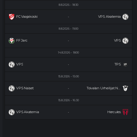
8.8.2026
18:30
FC Vaajakoski
VPS Akatemia
-
8.8.2026
19:00
FF Jaro
VPS
-
14.8.2026
18:00
VPS
TPS
-
15.8.2026
15:00
VPS Naiset
Toivalan Urheilijat Naiset
-
15.8.2026
16:30
VPS Akatemia
Hercules
-