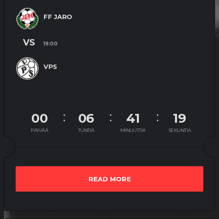
FF JARO
VS
19:00
VPS
00
06
41
19
PÄIVÄÄ
TUNTIA
MINUUTTIA
SEKUNTIA
READ MORE