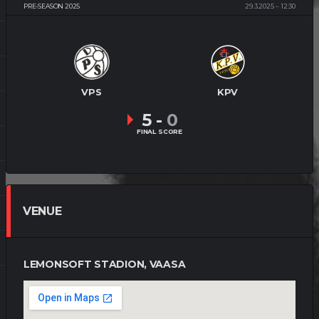
PRE-SEASON 2025
29.3.2025
12:30
VPS
KPV
5
-
0
FINAL SCORE
VENUE
LEMONSOFT STADION, VAASA