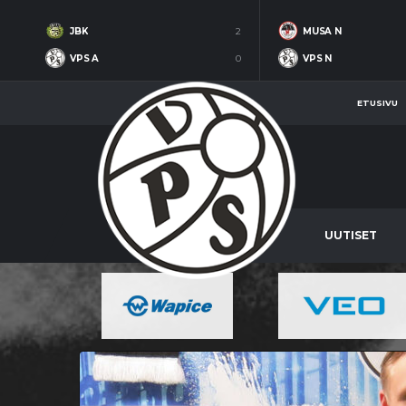
JBK
2
MUSA N
VPS A
0
VPS N
ETUSIVU
UUTISET