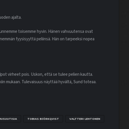
uoden ajalta.
. Tunnemme toisemme hyvin. Hänen vahvuutensa ovat
 enemmän fyysisyyttä peliinsä. Hän on tarpeeksi nopea
lpot virheet pois. Uskon, että se tulee pelien kautta.
kiin mukaan. Tulevaisuus näyttää hyvältä, Sund toteaa.
MUSUUTISIA
TOBIAS BJÖRKQVIST
VALTTERI LEHTONEN