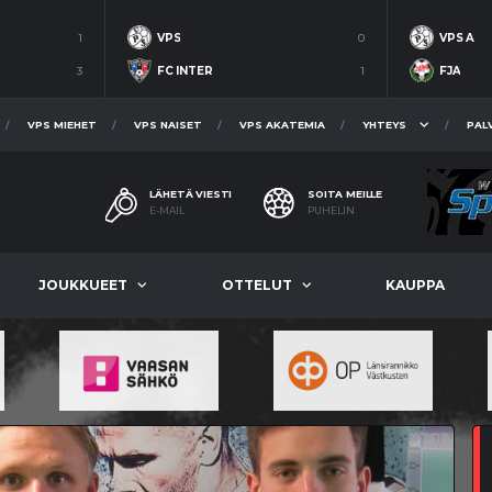
1
VPS
0
VPS A
3
FC INTER
1
FJA
VPS MIEHET
VPS NAISET
VPS AKATEMIA
YHTEYS
PAL
LÄHETÄ VIESTI
SOITA MEILLE
E-MAIL
PUHELIN
JOUKKUEET
OTTELUT
KAUPPA