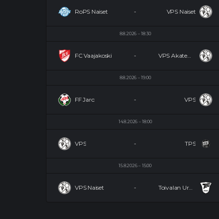
RoPS Naiset
-
VPS Naiset
8.8.2026
18:30
FC Vaajakoski
-
VPS Akatemia
8.8.2026
19:00
FF Jaro
-
VPS
14.8.2026
18:00
VPS
-
TPS
15.8.2026
15:00
VPS Naiset
-
Toivalan Urheilijat Naiset