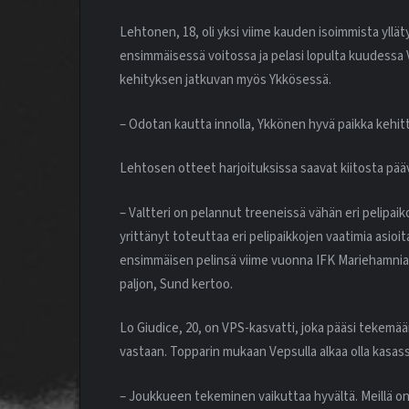
Lehtonen, 18, oli yksi viime kauden isoimmista yllä
ensimmäisessä voitossa ja pelasi lopulta kuudessa 
kehityksen jatkuvan myös Ykkösessä.
– Odotan kautta innolla, Ykkönen hyvä paikka kehi
Lehtosen otteet harjoituksissa saavat kiitosta pää
– Valtteri on pelannut treeneissä vähän eri pelipaiko
yrittänyt toteuttaa eri pelipaikkojen vaatimia asioi
ensimmäisen pelinsä viime vuonna IFK Mariehamnia va
paljon, Sund kertoo.
Lo Giudice, 20, on VPS-kasvatti, joka pääsi tekemää
vastaan. Topparin mukaan Vepsulla alkaa olla kasas
– Joukkueen tekeminen vaikuttaa hyvältä. Meillä on