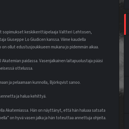
t sopimukset keskikenttäpelaaja Valtteri Lehtosen,
taja Giuseppe Lo Giudicen kanssa. Viime kaudella
 on ollut edustusjoukkueen mukana jo pidemmän aikaa.
 J Akatemian paidassa. Vasenjalkainen laitapuolustaja pääsi
eisessä ottelussa.
maan ja pelaamaan kunnolla, Björkqvist sanoo.
ennetta ja halua kehittyä.
ella Akatemiassa. Hän on näyttänyt, että hän haluaa satsata
bella” on hyvä vasen jalka ja hän toteuttaa annettuja ohjeita.