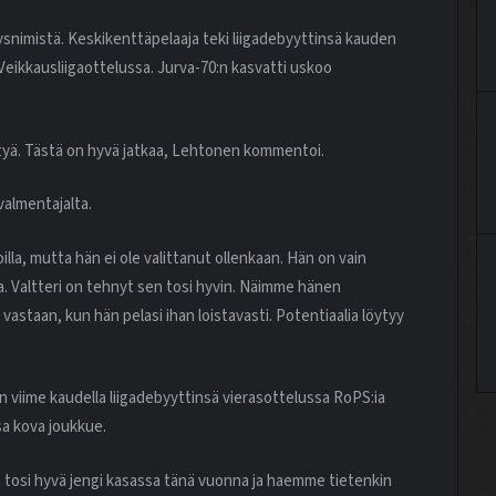
tysnimistä. Keskikenttäpelaaja teki liigadebyyttinsä kauden
Veikkausliigaottelussa. Jurva-70:n kasvatti uskoo
ttyä. Tästä on hyvä jatkaa, Lehtonen kommentoi.
valmentajalta.
illa, mutta hän ei ole valittanut ollenkaan. Hän on vain
ta. Valtteri on tehnyt sen tosi hyvin. Näimme hänen
staan, kun hän pelasi ihan loistavasti. Potentiaalia löytyy
n viime kaudella liigadebyyttinsä vierasottelussa RoPS:ia
sa kova joukkue.
 tosi hyvä jengi kasassa tänä vuonna ja haemme tietenkin