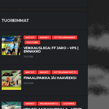
TUOREIMMAT
MATSIT
MIEHET
OTTELUENNAKKO
YOUTUBE
VEIKKAUSLIIGA: FF JARO – VPS |
ENNAKKO
7.8.2026
MATSIT
NAISET
OTTELURAPORTTI
FINAALIPAIKKA JÄI HAAVEEKSI
4.8.2026
MIEHET
PELAAJASIIRTO
UUTINEN