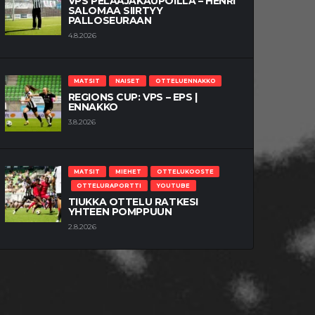
VPS PELAAJAKAUPOILLA – HENRI
SALOMAA SIIRTYY
PALLOSEURAAN
4.8.2026
MATSIT
NAISET
OTTELUENNAKKO
REGIONS CUP: VPS – EPS |
ENNAKKO
3.8.2026
MATSIT
MIEHET
OTTELUKOOSTE
OTTELURAPORTTI
YOUTUBE
TIUKKA OTTELU RATKESI
YHTEEN POMPPUUN
2.8.2026