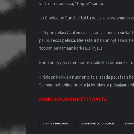
voittoa Ykkösessä, “Peppe” sanoo.
Lo Giudice on Sundille tuttu pelaaja jo useamman v
– Peppe pelasi Akatemiassa, kun valmensin siellä
pallollisessa pelissä. Mielestäni hän on nyt saanut
toppari pelaamaan korkealla linjalla.
Sund on tyytyväinen nuoren kolmikon sopimuksiin.
– Näiden kaikkien nuorien pitäisi saada pelistään he
Saimme nyt kolme nuorta ja innokasta pelaajaan rin
HANKI KAUSIKORTTI TÄÄLTÄ
CHRISTIAN SUND
GIUSEPPE LO GIUDICE
SOPI