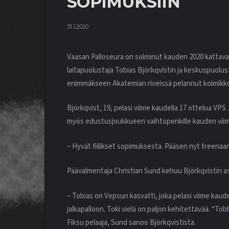
SOPIMUKSIIN
31.1.2020
Vaasan Palloseura on solminut kauden 2020 kattava
laitapuolustaja Tobias Björkqvistin ja keskuspuolus
enimmäkseen Akatemian riveissä pelannut kolmikko
Björkqvist, 19, pelasi viime kaudella 17 ottelua VPS
myös edustusjoukkueen vaihtopenkille kauden viim
– Hyvät fiilikset sopimuksesta. Pääsen nyt treenaa
Päävalmentaja Christian Sund kehuu Björkqvistin as
– Tobias on Vepsun kasvatti, joka pelasi viime kaud
jalkapalloon. Toki vielä on paljon kehitettävää. “Tob
Fiksu pelaaja, Sund sanoo Björkqvististä.