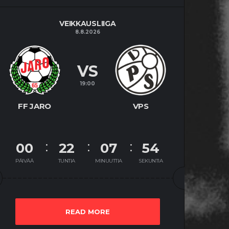
VEIKKAUSLIIGA
8.8.2026
VS
19:00
FF JARO
VPS
00
22
07
53
PÄIVÄÄ
TUNTIA
MINUUTTIA
SEKUNTIA
READ MORE