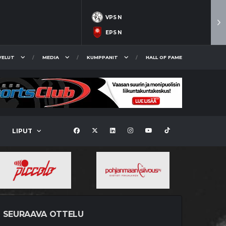
VPS N
EPS N
VELUT
MEDIA
KUMPPANIT
HALL OF FAME
LIPUT
SEURAAVA OTTELU