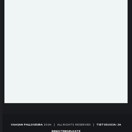
VAASAN PALLOSEURA
2024 | ALL RIGHTS RESERVED |
TIETOSUOJA- JA
REKISTERISELOSTE