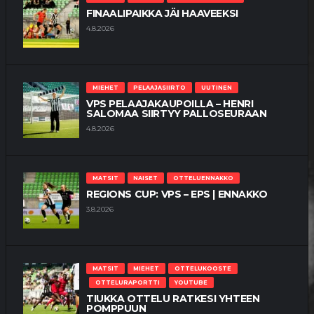
FINAALIPAIKKA JÄI HAAVEEKSI
4.8.2026
MIEHET
PELAAJASIIRTO
UUTINEN
VPS PELAAJAKAUPOILLA – HENRI
SALOMAA SIIRTYY PALLOSEURAAN
4.8.2026
MATSIT
NAISET
OTTELUENNAKKO
REGIONS CUP: VPS – EPS | ENNAKKO
3.8.2026
MATSIT
MIEHET
OTTELUKOOSTE
OTTELURAPORTTI
YOUTUBE
TIUKKA OTTELU RATKESI YHTEEN
POMPPUUN