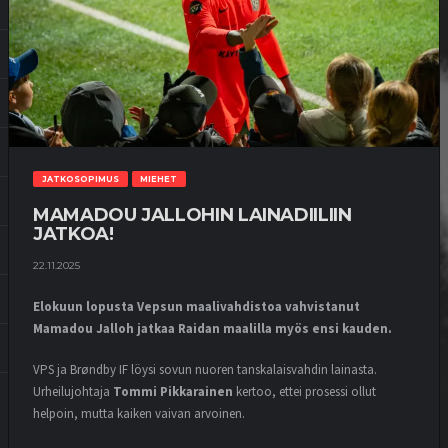
JATKOSOPIMUS
MIEHET
MAMADOU JALLOHIN LAINADIILIIN
JATKOA!
22.11.2025
Elokuun lopusta Vepsun maalivahdistoa vahvistanut
Mamadou Jalloh jatkaa Raidan maalilla myös ensi kauden.
VPS ja Brøndby IF löysi sovun nuoren tanskalaisvahdin lainasta.
Urheilujohtaja
Tommi Pikkarainen
kertoo, ettei prosessi ollut
helpoin, mutta kaiken vaivan arvoinen.