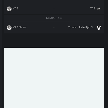
VPS
TPS
-
15.8.2026
15:00
VPS Naiset
Toivalan Urheilijat Naiset
-