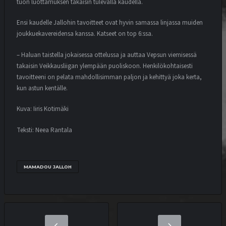
tuon luottamuksen takaisin tulevalla kaudella.
Ensi kaudelle Jallohin tavoitteet ovat hyvin samassa linjassa muiden
joukkuekavereidensa kanssa. Katseet on top 6:ssa.
– Haluan taistella jokaisessa ottelussa ja auttaa Vepsun viemisessä
takaisin Veikkausliigan ylempään puoliskoon. Henkilökohtaisesti
tavoitteeni on pelata mahdollisimman paljon ja kehittyä joka kerta,
kun astun kentälle.
Kuva: Iiris Kotimäki
Teksti: Neea Rantala
MAMADOU JALLOH