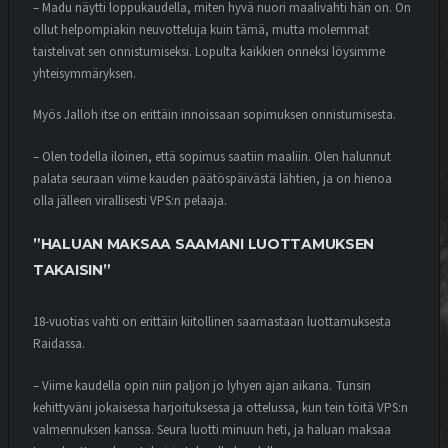
– Madu näytti loppukaudella, miten hyvä nuori maalivahti hän on. On
ollut helpompiakin neuvotteluja kuin tämä, mutta molemmat
taistelivat sen onnistumiseksi. Lopulta kaikkien onneksi löysimme
yhteisymmäryksen.
Myös Jalloh itse on erittäin innoissaan sopimuksen onnistumisesta.
– Olen todella iloinen, että sopimus saatiin maaliin. Olen halunnut
palata seuraan viime kauden päätöspäivästä lähtien, ja on hienoa
olla jälleen virallisesti VPS:n pelaaja.
”HALUAN MAKSAA SAAMANI LUOTTAMUKSEN
TAKAISIN”
18-vuotias vahti on erittäin kiitollinen saamastaan luottamuksesta
Raidassa.
– Viime kaudella opin niin paljon jo lyhyen ajan aikana. Tunsin
kehittyväni jokaisessa harjoituksessa ja ottelussa, kun tein töitä VPS:n
valmennuksen kanssa. Seura luotti minuun heti, ja haluan maksaa