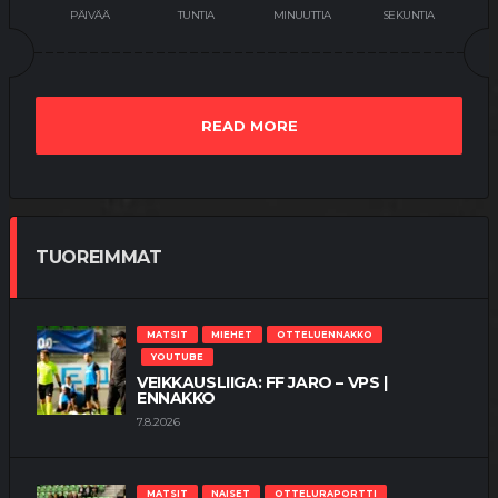
PÄIVÄÄ
TUNTIA
MINUUTTIA
SEKUNTIA
READ MORE
TUOREIMMAT
MATSIT
MIEHET
OTTELUENNAKKO
YOUTUBE
VEIKKAUSLIIGA: FF JARO – VPS |
ENNAKKO
7.8.2026
MATSIT
NAISET
OTTELURAPORTTI