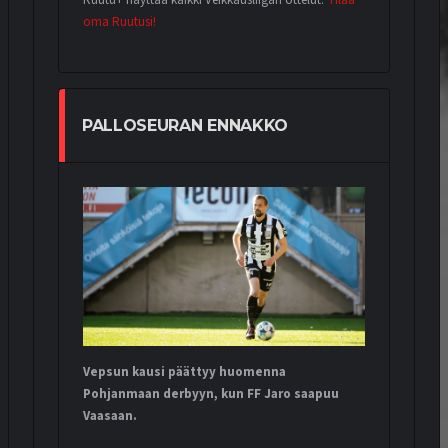
Ruutu+ näyttää kaikki Veikkausliigan ottelut.
Tilaa
oma Ruutusi!
PALLOSEURAN ENNAKKO
Vepsun kausi päättyy huomenna
Pohjanmaan derbyyn, kun FF Jaro saapuu
Vaasaan.