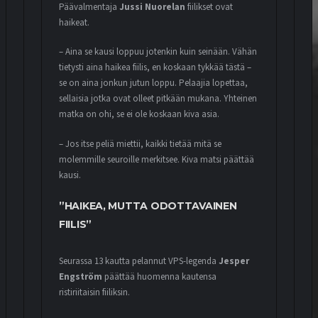
Päävalmentaja
Jussi Nuorelan
fiilikset ovat
haikeat.
– Aina se kausi loppuu jotenkin kuin seinään. Vähän
tietysti aina haikea fiilis, en koskaan tykkää tästä –
se on aina jonkun jutun loppu. Pelaajia lopettaa,
sellaisia jotka ovat olleet pitkään mukana. Yhteinen
matka on ohi, se ei ole koskaan kiva asia.
– Jos itse peliä miettii, kaikki tietää mitä se
molemmille seuroille merkitsee. Kiva matsi päättää
kausi.
”HAIKEA, MUTTA ODOTTAVAINEN
FIILIS”
Seurassa 13 kautta pelannut VPS-legenda
Jesper
Engström
päättää huomenna kautensa
ristiriitaisin fiiliksin.