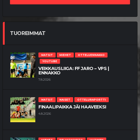
TUOREIMMAT
MATSIT
MIEHET
OTTELUENNAKKO
YOUTUBE
VEIKKAUSLIIGA: FF JARO – VPS |
ENNAKKO
7.8.2026
MATSIT
NAISET
OTTELURAPORTTI
FINAALIPAIKKA JÄI HAAVEEKSI
4.8.2026
MIEHET
PELAAJASIIRTO
UUTINEN