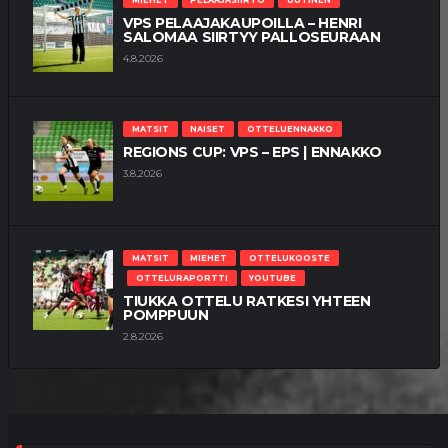
VPS PELAAJAKAUPOILLA – HENRI
SALOMAA SIIRTYY PALLOSEURAAN
4.8.2026
MATSIT
NAISET
OTTELUENNAKKO
REGIONS CUP: VPS – EPS | ENNAKKO
3.8.2026
MATSIT
MIEHET
OTTELUKOOSTE
OTTELURAPORTTI
YOUTUBE
TIUKKA OTTELU RATKESI YHTEEN
POMPPUUN
2.8.2026