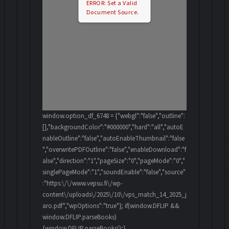
ERROR: Set a Valid
Document Source.
window.option_df_6748 = {"webgl":"false","outline":
[],"backgroundColor":"#000000","hard":"all","autoE
nableOutline":"false","autoEnableThumbnail":"false
","overwritePDFOutline":"false","enableDownload":"f
alse","direction":"1","pageSize":"0","pageMode":"0","
singlePageMode":"1","soundEnable":"false","source"
:"https:\/\/www.vepsu.fi\/wp-
content\/uploads\/2025\/10\/vps_match_14_2025_j
aro.pdf","wpOptions":"true"}; if(window.DFLIP &&
window.DFLIP.parseBooks)
{window.DFLIP.parseBooks();}