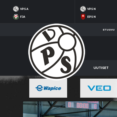
VPS A
VPS N
FJA
EPS N
ETUSIVU
UUTISET