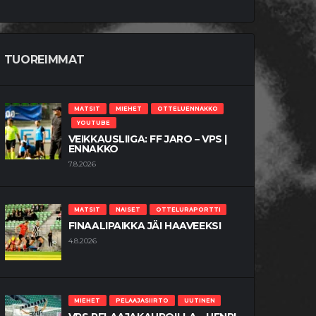
TUOREIMMAT
MATSIT
MIEHET
OTTELUENNAKKO
YOUTUBE
VEIKKAUSLIIGA: FF JARO – VPS |
ENNAKKO
7.8.2026
MATSIT
NAISET
OTTELURAPORTTI
FINAALIPAIKKA JÄI HAAVEEKSI
4.8.2026
MIEHET
PELAAJASIIRTO
UUTINEN