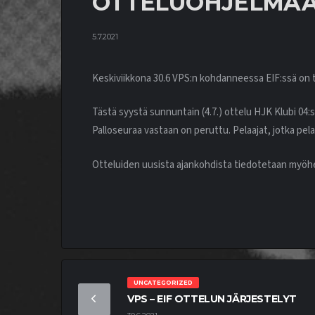
OTTELUOHJELMA
5.7.2021
Keskiviikkona 30.6 VPS:n kohdanneessa EIF:ssä on 
Tästä syystä sunnuntain (4.7.) ottelu HJK Klubi 04:s
Palloseuraa vastaan on peruttu. Pelaajat, jotka pel
Otteluiden uusista ajankohdista tiedotetaan myö
UNCATEGORIZED
VPS – EIF OTTELUN JÄRJESTELYT