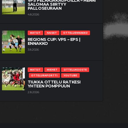
VPS PELAAJAKAUPOILLA – HENRI
SALOMAA SIIRTYY
PALLOSEURAAN
4.8.2026
MATSIT
NAISET
OTTELUENNAKKO
REGIONS CUP: VPS – EPS |
ENNAKKO
3.8.2026
MATSIT
MIEHET
OTTELUKOOSTE
OTTELURAPORTTI
YOUTUBE
TIUKKA OTTELU RATKESI
YHTEEN POMPPUUN
2.8.2026