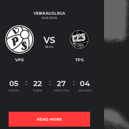
VEIKKAUSLIIGA
14.8.2026
VS
18:00
VPS
TPS
05
22
27
03
PÄIVÄÄ
TUNTIA
MINUUTTIA
SEKUNTIA
READ MORE