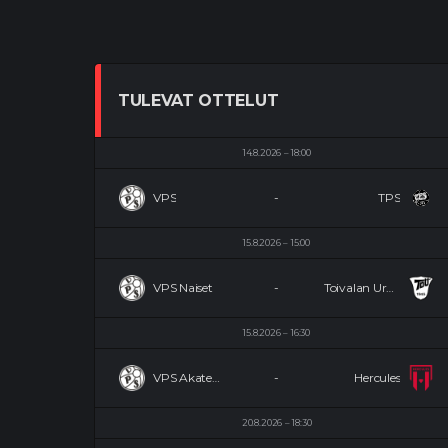
TULEVAT OTTELUT
14.8.2026
18:00
VPS
-
TPS
15.8.2026
15:00
VPS Naiset
-
Toivalan Urheilijat Naiset
15.8.2026
16:30
VPS Akatemia
-
Hercules
20.8.2026
18:30