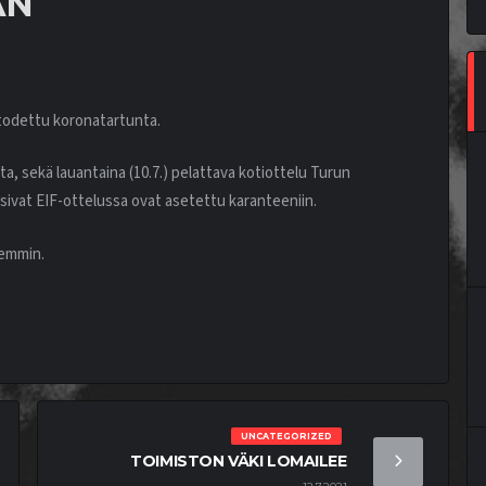
AN
todettu koronatartunta.
ta, sekä lauantaina (10.7.) pelattava kotiottelu Turun
asivat EIF-ottelussa ovat asetettu karanteeniin.
hemmin.
UNCATEGORIZED
TOIMISTON VÄKI LOMAILEE