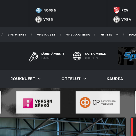
ROPS N
FCV
VPS N
VPS A
VPS MIEHET
VPS NAISET
VPS AKATEMIA
YHTEYS
PAL
LÄHETÄ VIESTI
SOITA MEILLE
E-MAIL
PUHELIN
JOUKKUEET
OTTELUT
KAUPPA