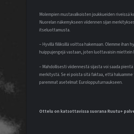
Molempien mustavalkoisten joukkueiden riveissä 
Nuorelan näkemykseen viidennen sijan merkitykses
itseluottamusta.
– Hyvillä fiiliksillä voittoa hakemaan. Olemme ihan 
huippujengejä vastaan, joten luottavaisin miettein 
– Mahdollisesti viidennestä sijasta voi saada pientä e
merkitystä. Se ei poista sitä faktaa, että haluamme vo
paremmat asetelmat Eurolopputurnaukseen.
Ottelu on katsottavissa suorana Ruutu+ palve