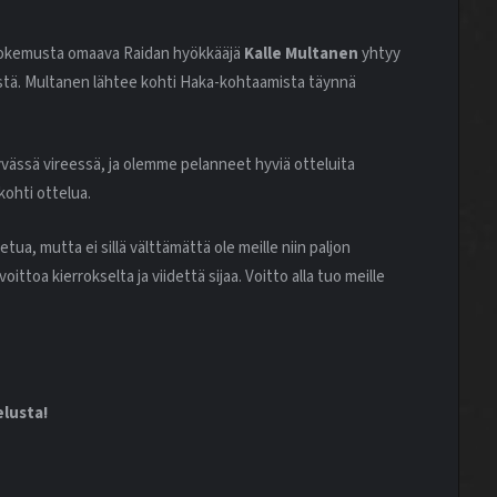
kokemusta omaava Raidan hyökkääjä
Kalle Multanen
yhtyy
tä. Multanen lähtee kohti Haka-kohtaamista täynnä
hyvässä vireessä, ja olemme pelanneet hyviä otteluita
kohti ottelua.
tua, mutta ei sillä välttämättä ole meille niin paljon
ittoa kierrokselta ja viidettä sijaa. Voitto alla tuo meille
lusta!