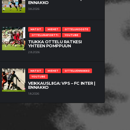
ENNAKKO
3.8.2026
MATSIT
MIEHET
OTTELUKOOSTE
OTTELURAPORTTI
YOUTUBE
TIUKKA OTTELU RATKESI
YHTEEN POMPPUUN
2.8.2026
MATSIT
MIEHET
OTTELUENNAKKO
YOUTUBE
VEIKKAUSLIIGA: VPS – FC INTER |
ENNAKKO
1.8.2026