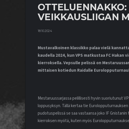
OTTELUENNAKKO: F
VEIKKAUSLIIGAN 
18.10.2024
Mustavalkoinen klassikko palaa vielä kannatta
kaudella 2024, kun VPS matkustaa FC Hakan vi
kierroksella. Vepsulle pelissä on Mestaruussarj
mittaisen kotiedun Raidalle Eurolopputurnau
Mestaruussarjassa pelillisesti hyvin suoriutunut VP
loppusyksyn. Tällä kertaa tie Eurolopputurnauksen 
pudotuspelissä se saa vastaansa joko IF Gnistanin ta
kierroksen myötä, kuten myös Eurolopputurnauksen