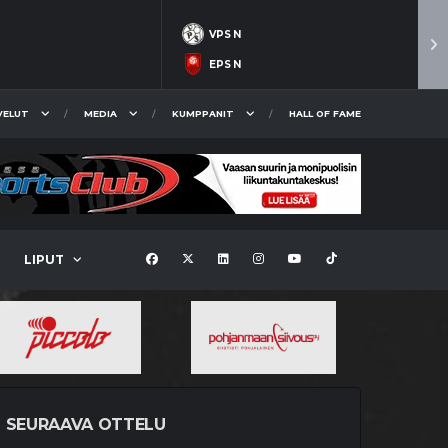
VPS N
EPS N
VELUT
MEDIA
KUMPPANIT
HALL OF FAME
LIPUT
SEURAAVA OTTELU