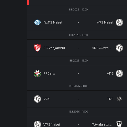
8.8.2026
12:00
RoPS Naiset
-
VPS Naiset
8.8.2026
18:30
FC Vaajakoski
-
VPS Akatemia
8.8.2026
19:00
FF Jaro
-
VPS
14.8.2026
18:00
VPS
-
TPS
15.8.2026
15:00
VPS Naiset
-
Toivalan Urheilijat Naiset