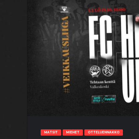
MATSIT
MIEHET
OTTELUENNAKKO