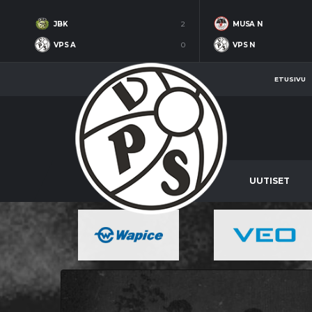
JBK
2
MUSA N
VPS A
0
VPS N
ETUSIVU
UUTISET