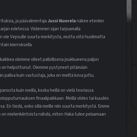
orituksia, ja päävalmentaja
Jussi Nuorela
näkee etenkin
arjan edetessä. Viidennen sijan tarjoamalla
 ole Vepsulle suurta merkitystä, mutta siitä huolimatta
tain kierroksella.
kaikkea olemme olleet pallollisena joukkueena paljon
n on helpottunut. Olemme pystyneet pitämään
 palloa kuin vastustaja, joka on meiltä kova juttu.
panosta kuin meillä, koska heillä on vielä teoriassa
olopputurnauksen finaalipaikkaan. Meillä viides tai kuudes
ssa. En tiedä, onko sillä meille niin suurta merkitystä. Emme
 on mielenkiintoista nähdä, miten Haka tulee pelaamaan