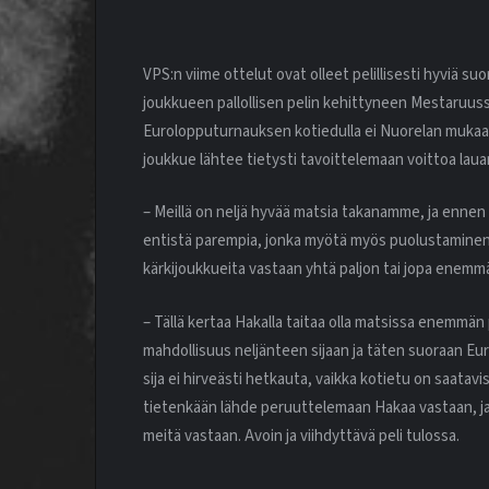
VPS:n viime ottelut ovat olleet pelillisesti hyviä su
joukkueen pallollisen pelin kehittyneen Mestaruuss
Eurolopputurnauksen kotiedulla ei Nuorelan mukaan
joukkue lähtee tietysti tavoittelemaan voittoa lauan
– Meillä on neljä hyvää matsia takanamme, ja ennen 
entistä parempia, jonka myötä myös puolustamine
kärkijoukkueita vastaan yhtä paljon tai jopa enemmän
– Tällä kertaa Hakalla taitaa olla matsissa enemmän 
mahdollisuus neljänteen sijaan ja täten suoraan Eur
sija ei hirveästi hetkauta, vaikka kotietu on saatavi
tietenkään lähde peruuttelemaan Hakaa vastaan, ja
meitä vastaan. Avoin ja viihdyttävä peli tulossa.