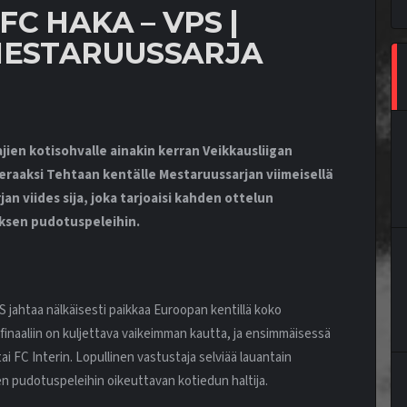
C HAKA – VPS |
MESTARUUSSARJA
jien kotisohvalle ainakin kerran Veikkausliigan
eraaksi Tehtaan kentälle Mestaruussarjan viimeisellä
an viides sija, joka tarjoaisi kahden ottelun
ksen pudotuspeleihin.
S jahtaa nälkäisesti paikkaa Euroopan kentillä koko
finaaliin on kuljettava vaikeimman kautta, ja ensimmäisessä
i FC Interin. Lopullinen vastustaja selviää lauantain
 pudotuspeleihin oikeuttavan kotiedun haltija.