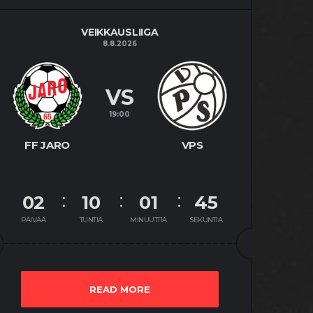
VEIKKAUSLIIGA
8.8.2026
VS
19:00
FF JARO
VPS
02
10
01
44
PÄIVÄÄ
TUNTIA
MINUUTTIA
SEKUNTIA
READ MORE