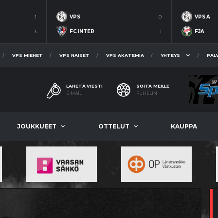
1
VPS
0
VPS A
3
FC INTER
1
FJA
VPS MIEHET
VPS NAISET
VPS AKATEMIA
YHTEYS
PAL
LÄHETÄ VIESTI
SOITA MEILLE
E-MAIL
PUHELIN
JOUKKUEET
OTTELUT
KAUPPA