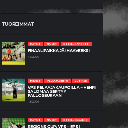
TUOREIMMAT
MATSIT
NAISET
OTTELURAPORTTI
FINAALIPAIKKA JÄI HAAVEEKSI
4.8.2026
MIEHET
PELAAJASIIRTO
UUTINEN
VPS PELAAJAKAUPOILLA – HENRI
SALOMAA SIIRTYY
PALLOSEURAAN
4.8.2026
MATSIT
NAISET
OTTELUENNAKKO
REGIONS CUP: VPS – EPS |