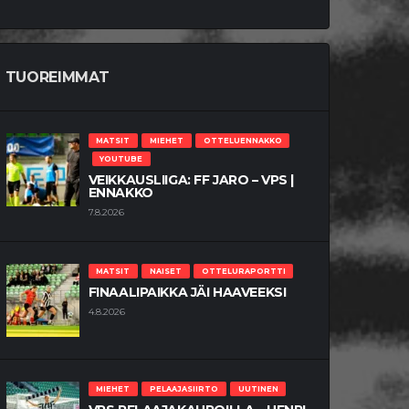
TUOREIMMAT
MATSIT
MIEHET
OTTELUENNAKKO
YOUTUBE
VEIKKAUSLIIGA: FF JARO – VPS |
ENNAKKO
7.8.2026
MATSIT
NAISET
OTTELURAPORTTI
FINAALIPAIKKA JÄI HAAVEEKSI
4.8.2026
MIEHET
PELAAJASIIRTO
UUTINEN