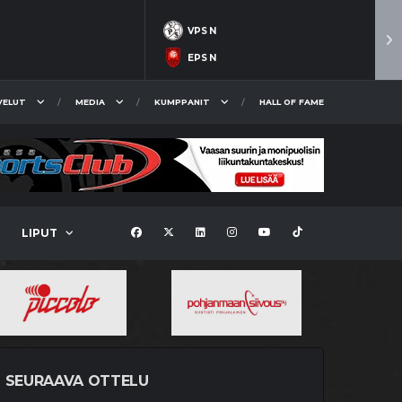
VPS N
EPS N
VELUT
MEDIA
KUMPPANIT
HALL OF FAME
LIPUT
SEURAAVA OTTELU