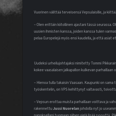
Vuorinen välittää terveisensä Vepsulaisille, ja kii
– Olen erittäin kiitollinen ajastani tässä seurass
uusien ihmisten kanssa, joiden kanssa tulen varma
pelaa Europelejä myös ensi kaudella, ja että asiat
Uudeksi urheilujohtajaksi nimitetty Tommi Pikkara
kokee vaasalaisen jalkapallon kulkevan parhaillaan
– Hienoa tulla takaisin Vaasaan. Kaupunki on sama t
työskentelin, on VPS kehittynyt valtavasti, toivott
– Vepsun erottaa muista parhaillaan voittava ja vahva 
rakennettu
Jussi Nuorelan
johdolla nyt jo useam
panoksellani tuomaan siihen vielä lisää syvyyttä, Pi