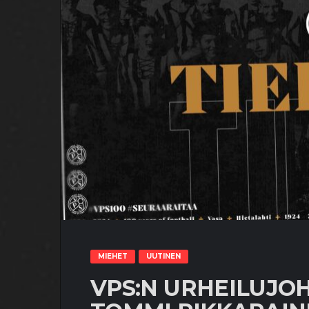
MIEHET
UUTINEN
VPS:N URHEILUJOH