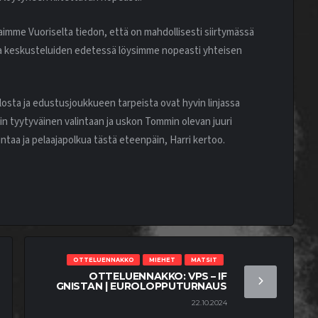
aimme Vuoriselta tiedon, että on mahdollisesti siirtymässä
a ja keskusteluiden edetessä löysimme nopeasti yhteisen
osta ja edustusjoukkueen tarpeista ovat hyvin linjassa
äin tyytyväinen valintaan ja uskon Tommin olevan juuri
taa ja pelaajapolkua tästä eteenpäin, Harri kertoo.
OTTELUENNAKKO
MIEHET
MATSIT
OTTELUENNAKKO: VPS – IF
GNISTAN | EUROLOPPUTURNAUS
22.10.2024