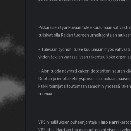
Pikkaraisen työnkuvaan tulee kuulumaan vahvasti my
tulisivat olla Raidan tuoreen urheilujohtajan mukaa
– Tulevaan työhöni tulee kuulumaan myös vahvasti 
yhden tekijän varassa, vaan rakentuu koko organis
– Aion tuoda nöyrästi kaiken tietotaitoni seuran k
Odotan jo innolla kehitysprosessiin mukaan pääsemi
kaikki toimijat sitoutumaan samoihin yhdessä rakenn
tuumaa.
VPS:n hallituksen puheenjohtaja
Timo Harri
kertoo
VPS etsii. Harri kertoo osapuolten yhteisen sävele