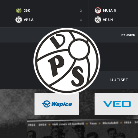
JBK
2
MUSA N
VPS A
0
VPS N
ETUSIVU
UUTISET