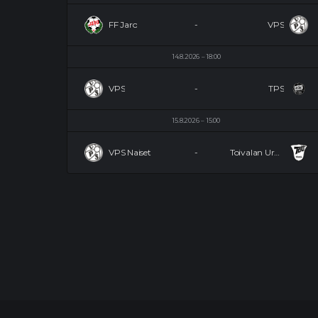
FF Jaro
-
VPS
14.8.2026
18:00
VPS
-
TPS
15.8.2026
15:00
VPS Naiset
-
Toivalan Urheilijat Naiset