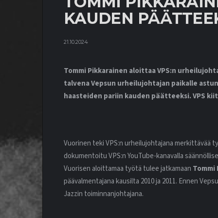
TOMMI PIKKARAIN
KAUDEN PÄÄTTEE
21.10.2024
Tommi Pikkarainen aloittaa VPS:n urheilujohta
talvena Vepsun urheilujohtajan paikalle astu
haasteiden pariin kauden päätteeksi. VPS kii
Vuorinen teki VPS:n urheilujohtajana merkittävää ty
dokumentoitu VPS:n YouTube-kanavalla säännöllisesti
Vuorisen aloittamaa työtä tulee jatkamaan
Tommi 
päävalmentajana kausilta 2010 ja 2011. Ennen Vepsu
Jazzin toiminnanjohtajana.