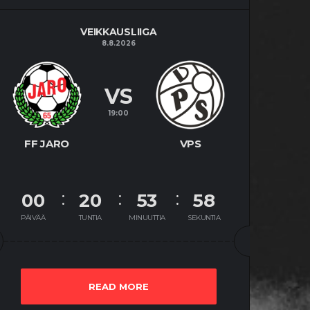
VEIKKAUSLIIGA
8.8.2026
VS
19:00
FF JARO
VPS
00
20
53
57
PÄIVÄÄ
TUNTIA
MINUUTTIA
SEKUNTIA
READ MORE