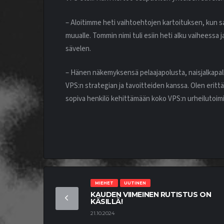
– Aloitimme heti vaihtoehtojen kartoituksen, kun s
muualle. Tommin nimi tuli esiin heti alku vaiheess
sävelen.
– Hänen näkemyksensä pelaajapolusta, naisjalkapall
VPS:n strategian ja tavoitteiden kanssa. Olen eritt
sopiva henkilö kehittämään koko VPS:n urheilutoimin
MIEHET
UUTINEN
KAUDEN VIIMEINEN RUTISTUS ON
KÄSILLÄ!
21.10.2024