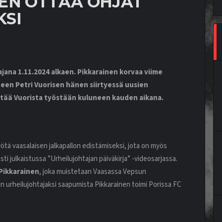
EN OTTAA OHJAT
KSI
jana 1.11.2024 alkaen. Pikkarainen korvaa viime
neen Petri Vuorisen hänen siirtyessä uusien
ttää Vuorista työstään kuluneen kauden aikana.
ötä vaasalaisen jalkapallon edistämiseksi, jota on myös
 julkaistussa ”Urheilujohtajan päiväkirja” -videosarjassa.
Pikkarainen
, joka muistetaan Vaasassa Vepsun
n urheilujohtajaksi saapumista Pikkarainen toimi Porissa FC