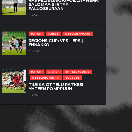
VPS PELAAJAKAUPOILLA – HENRI
SALOMAA SIIRTYY
PALLOSEURAAN
4.8.2026
MATSIT
NAISET
OTTELUENNAKKO
REGIONS CUP: VPS – EPS |
ENNAKKO
3.8.2026
MATSIT
MIEHET
OTTELUKOOSTE
OTTELURAPORTTI
YOUTUBE
TIUKKA OTTELU RATKESI
YHTEEN POMPPUUN
2.8.2026