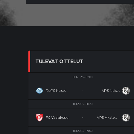
TULEVAT OTTELUT
8.8.2026
12:00
RoPS Naiset
-
VPS Naiset
8.8.2026
18:30
FC Vaajakoski
-
VPS Akatemia
8.8.2026
19:00