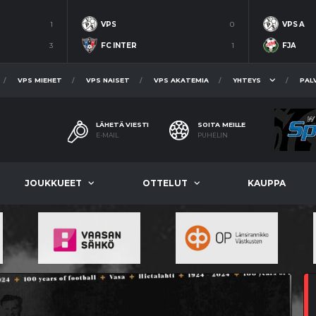
1
VPS
0
VPS A
3
FC INTER
1
FJA
VPS MIEHET
VPS NAISET
VPS AKATEMIA
YHTEYS
PAL
LÄHETÄ VIESTI
SOITA MEILLE
E-MAIL
PUHELIN
JOUKKUEET
OTTELUT
KAUPPA