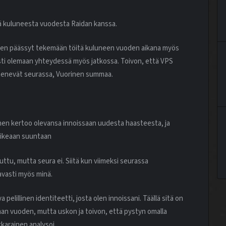
ttää kuluneesta vuodesta Raidan kanssa.
a. Olen päässyt tekemään töitä kuluneen vuoden aikana myös
sti olemaan yhteydessä myös jatkossa. Toivon, että VPS
 etenevät seurassa, Vuorinen summaa.
inen kertoo olevansa innoissaan uudesta haasteesta, ja
 oikeaan suuntaan
uttu, mutta seura ei. Siitä kun viimeksi seurassa
avasti myös minä.
pelillinen identiteetti, josta olen innoissani. Täällä sitä on
man vuoden, mutta uskon ja toivon, että pystyn omalla
kkarainen analysoi.