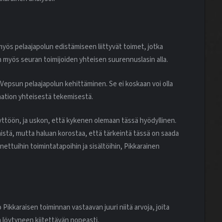
ös pelaajapolun edistämiseen liittyvät toimet, jotka
n myös seuran toimijoiden yhteisen suurennuslasin alla.
Vepsun pelaajapolun kehittäminen. Se ei koskaan voi olla
aation yhteisestä tekemisestä.
äyttöön, ja uskon, että kykenen olemaan tässä hyödyllinen.
stä, mutta haluan korostaa, että tärkeintä tässä on saada
ettuihin toimintatapoihin ja sisältöihin, Pikkarainen
 Pikkaraisen toiminnan vastaavan juuri niitä arvoja, joita
n löytyneen kiitettävän nopeasti.