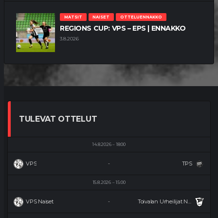
MATSIT
NAISET
OTTELUENNAKKO
REGIONS CUP: VPS – EPS | ENNAKKO
3.8.2026
TULEVAT OTTELUT
14.8.2026
18:00
VPS
TPS
-
15.8.2026
15:00
VPS Naiset
Toivalan Urheilijat Naiset
-