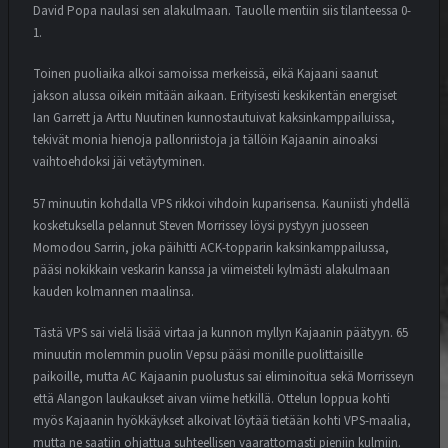
David Popa naulasi sen alakulmaan. Tauolle mentiin siis tilanteessa 0-
1.
Toinen puoliaika alkoi samoissa merkeissä, eikä Kajaani saanut
jakson alussa oikein mitään aikaan. Erityisesti keskikentän energiset
Ian Garrett ja Arttu Nuutinen kunnostautuivat kaksinkamppailuissa,
tekivät monia hienoja pallonriistoja ja tällöin Kajaanin ainoaksi
vaihtoehdoksi jäi vetäytyminen.
57 minuutin kohdalla VPS rikkoi vihdoin kuparisensa. Kauniisti yhdellä
kosketuksella pelannut Steven Morrissey löysi pystyyn juosseen
Momodou Sarrin, joka päihitti ACK-topparin kaksinkamppailussa,
pääsi nokikkain veskarin kanssa ja viimeisteli kylmästi alakulmaan
kauden kolmannen maalinsa.
Tästä VPS sai vielä lisää virtaa ja kunnon myllyn Kajaanin päätyyn. 65
minuutin molemmin puolin Vepsu pääsi monille puolittaisille
paikoille, mutta AC Kajaanin puolustus sai eliminoitua sekä Morrisseyn
että Alangon laukaukset aivan viime hetkillä. Ottelun loppua kohti
myös Kajaanin hyökkäykset alkoivat löytää tietään kohti VPS-maalia,
mutta ne saatiin ohjattua suhteellisen vaarattomasti pieniin kulmiin.