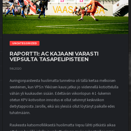
UNCATEGORIZED
RAPORTTI: AC KAJAANI VARASTI
VEPSULTA TASAPELIPISTEEN
9.8.2020
Auringonpaisteesta huolimatta tunnelma oli tällä kertaa melkoisen
seesteinen, kun VPS:n Ykkösen kausi jatkui jo viidennellä kotiottelulla
vähän yli kuukauden sisään. Edeltävän viikonlopun 4-1 -lukemin
otetun KPV-kotivoiton innostus ei ollut selvinnyt keskiviikon
derbytappiosta Jarolle, eikä siis yleisöä ollut löytänyt paikalle edes
tuhatmäärin.
Raukeasta katsomofiiliksestä huolimatta Vepsu lähti pitkästä aikaa