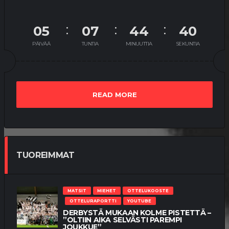
05
07
44
40
PÄIVÄÄ
TUNTIA
MINUUTTIA
SEKUNTIA
READ MORE
TUOREIMMAT
MATSIT
MIEHET
OTTELUKOOSTE
OTTELURAPORTTI
YOUTUBE
DERBYSTÄ MUKAAN KOLME PISTETTÄ –
”OLTIIN AIKA SELVÄSTI PAREMPI
JOUKKUE”