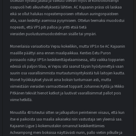
otteluun hyvällä jalalla ja vaikutti olevan myös se kontrolloivampi
osapuoli heti alkuvihellyksestä lähtien. AC Kajaanin prässi oli laiskaa
eikä se ollut halukas nopeatempoiseen otteluun auringonpaisteen
alla, vaan keskittyi asemissa pysymiseen. Ottelun teemaksi muodostui
nopeasti, että VPS piti palloa ja yritti etsiä tietä
vieraiden puolustusmuodostelman sisälle tai ympäri.
Monenlaisia variaatioita Vepsu kokeilikin, mutta VPS:n tie AC Kajaanin
maalille päättyi aina ennen maalipaikkaa. Kenties Eetu Puron
poissaolo näkyi VPS:n keskikenttäpelaamisessa, sillä vaikka topparien
edessä oli paljon tilaa, ei Vepsu sitä saanut täysin hyödynnettyä vaan
suurin osa vaarallisimmista murtautumisyrityksistä tuli laitojen kautta.
Monet hyökkäykset ylsivät aina boksin tuntumaan asti, mutta
viimeistään vieraiden varmaotteiset topparit Johannes Kytilä ja Mikko
Pitkänen tekivät hienot katkot ja luutivat vaarallisimmat pallot pois
viime hetkillä.
Minuutilla 40 toteutui sitten se jalkapallon perinteinen viisaus, että kun
itse ei paikoista saa maalia aikaiseksi niin vastustaja sen yleensä saa.
Kajaanin Ligue 1-kokemustakin omannut keskikenttämies
Acheampong meni boksissa näyttävästi nurin, pallo vietiin pilkulle ja