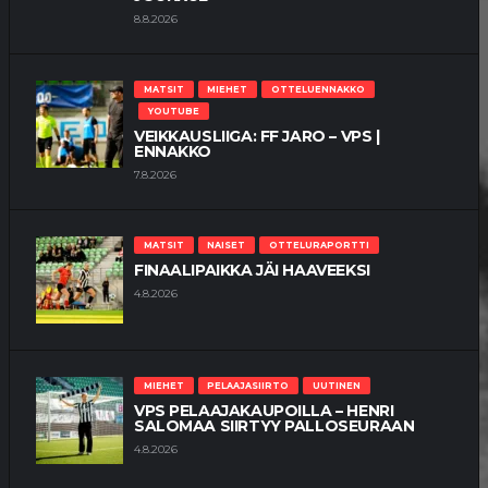
8.8.2026
MATSIT
MIEHET
OTTELUENNAKKO
YOUTUBE
VEIKKAUSLIIGA: FF JARO – VPS |
ENNAKKO
7.8.2026
MATSIT
NAISET
OTTELURAPORTTI
FINAALIPAIKKA JÄI HAAVEEKSI
4.8.2026
MIEHET
PELAAJASIIRTO
UUTINEN
VPS PELAAJAKAUPOILLA – HENRI
SALOMAA SIIRTYY PALLOSEURAAN
4.8.2026