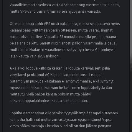
Vaarallisimmasta vedosta vastasi Acheampong vasemmalta laidalta,
mutta VPS-vahti Leislahti liimasi sen hyppysiinsä vaivatta.
Ottelun loppua kohti VPS nosti pakkaansa, minkä seurauksena myös
Kajaani pääsi yrittämään pariin otteeseen, mutta vaarallisimmat
paikat olivat edelleen Vepsulla. 83 minuutin nurkilla pelin parhaana
pelaajana palkittu Garrett riisti hienosti pallon vasemmalla laidalla,
mutta amerikkalaisen vaarallinen keskitys löysi tiensä Gatambiyen
jalan kautta vain sivuverkkoon.
Aika alkoi loppua kellosta kesken, ja lopulta kärsivällisesti peliä
viivyttänyt ja rikkonut AC Kajaani sai palkintonsa. Lisäajan
Gatambiyen puskupaikastakaan ei syntynyt maalia, eikä syntynyt
myöskään rankkaria, kun vain hetkeä ennen loppuvihellystä Sarr
murtautui vielä pallon kanssa boksiin mutta päätyi
kaksinkamppailutilanteen kautta kentän pintaan.
Lopulta vieraat saivat olla selvästi tyytyväisempiä tasapelipisteeseen
kuin peliä hallinnut mutta viimeistelyssään epäonnistunut Vepsu.
VPS:n päävalmentaja Christian Sund oli ottelun jälkeen pettynyt.