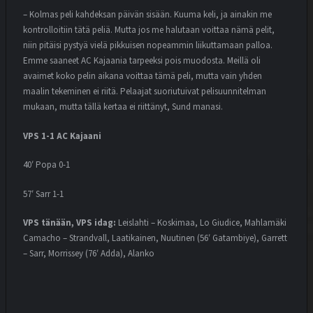
– Kolmas peli kahdeksan päivän sisään. Kuuma keli, ja ainakin me
kontrolloitiin tätä peliä. Mutta jos me halutaan voittaa nämä pelit,
niin pitäisi pystyä vielä pikkuisen nopeammin liikuttamaan palloa.
Emme saaneet AC Kajaania tarpeeksi pois muodosta. Meillä oli
avaimet koko pelin aikana voittaa tämä peli, mutta vain yhden
maalin tekeminen ei riitä. Pelaajat suoriutuivat pelisuunnitelman
mukaan, mutta tällä kertaa ei riittänyt, Sund manasi.
VPS 1-1 AC Kajaani
40′ Popa 0-1
57′ Sarr 1-1
VPS tänään, VPS idag:
Leislahti – Koskimaa, Lo Giudice, Mahlamäki
Camacho – Strandvall, Laatikainen, Nuutinen (56′ Gatambiye), Garrett
– Sarr, Morrissey (76′ Adda), Alanko