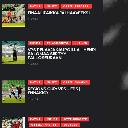
MATSIT
NAISET
OTTELURAPORTTI
FINAALIPAIKKA JÄI HAAVEEKSI
4.8.2026
MIEHET
PELAAJASIIRTO
UUTINEN
VPS PELAAJAKAUPOILLA – HENRI
SALOMAA SIIRTYY
PALLOSEURAAN
4.8.2026
MATSIT
NAISET
OTTELUENNAKKO
REGIONS CUP: VPS – EPS |
ENNAKKO
3.8.2026
MATSIT
MIEHET
OTTELUKOOSTE
OTTELURAPORTTI
YOUTUBE