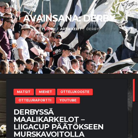
AVAINSANA:
DERBY
ETUSIVU
ARTIKKELIT
DERBY
MATSIT
MIEHET
OTTELUKOOSTE
OTTELURAPORTTI
YOUTUBE
DERBYSSÄ
MAALIKARKELOT –
LIIGACUP PÄÄTÖKSEEN
MURSKAVOITOLLA