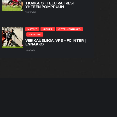
TIUKKA OTTELU RATKESI
YHTEEN POMPPUUN
2.8.2026
MATSIT
MIEHET
OTTELUENNAKKO
YOUTUBE
VEIKKAUSLIIGA: VPS – FC INTER |
ENNAKKO
1.8.2026