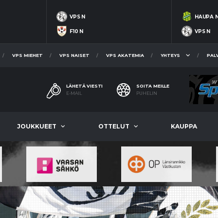
VPS N
HAUPA 
F10 N
VPS N
VPS MIEHET
VPS NAISET
VPS AKATEMIA
YHTEYS
PAL
LÄHETÄ VIESTI
SOITA MEILLE
E-MAIL
PUHELIN
JOUKKUEET
OTTELUT
KAUPPA