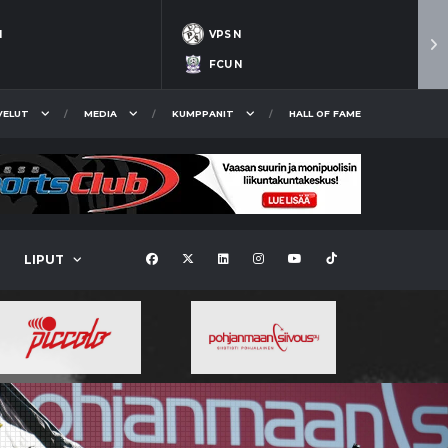
N
VPS N
FCU N
VELUT
MEDIA
KUMPPANIT
HALL OF FAME
LIPUT