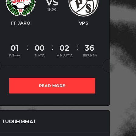
VS
19:00
FF JARO
VPS
01
00
02
35
PÄIVÄÄ
TUNTIA
MINUUTTIA
SEKUNTIA
READ MORE
TUOREIMMAT