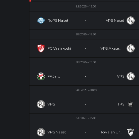
8.8.2026
12:00
RoPS Naiset
-
VPS Naiset
8.8.2026
18:30
FC Vaajakoski
-
VPS Akatemia
8.8.2026
19:00
FF Jaro
-
VPS
14.8.2026
18:00
VPS
-
TPS
15.8.2026
15:00
VPS Naiset
-
Toivalan Urheilijat Naiset