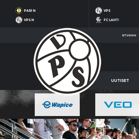
PARI N
VPS
VPS N
FC LAHTI
ETUSIVU
UUTISET