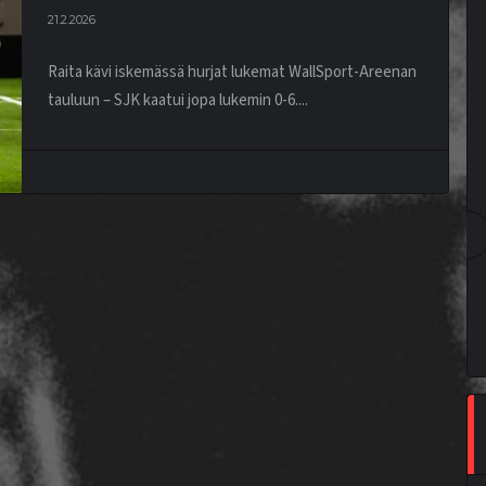
21.2.2026
Raita kävi iskemässä hurjat lukemat WallSport-Areenan
tauluun – SJK kaatui jopa lukemin 0-6....