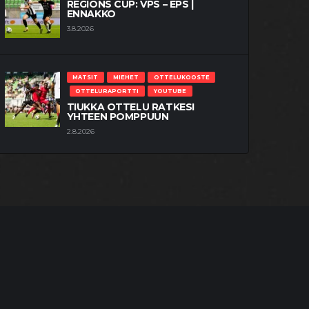
REGIONS CUP: VPS – EPS |
ENNAKKO
3.8.2026
MATSIT
MIEHET
OTTELUKOOSTE
OTTELURAPORTTI
YOUTUBE
TIUKKA OTTELU RATKESI
YHTEEN POMPPUUN
2.8.2026