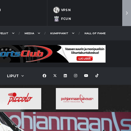
N
VPS N
FCU N
VELUT
MEDIA
KUMPPANIT
HALL OF FAME
LIPUT