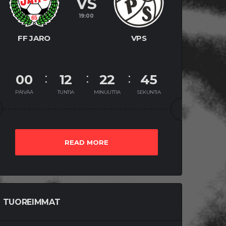
VS
19:00
FF JARO
VPS
00
12
22
44
PÄIVÄÄ
TUNTIA
MINUUTTIA
SEKUNTIA
READ MORE
TUOREIMMAT