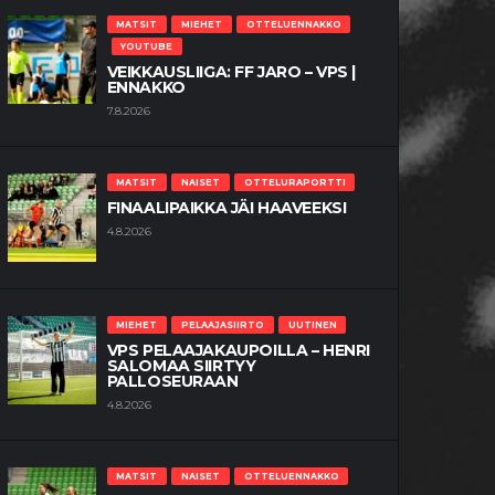
MATSIT
MIEHET
OTTELUENNAKKO
YOUTUBE
VEIKKAUSLIIGA: FF JARO – VPS |
ENNAKKO
7.8.2026
MATSIT
NAISET
OTTELURAPORTTI
FINAALIPAIKKA JÄI HAAVEEKSI
4.8.2026
MIEHET
PELAAJASIIRTO
UUTINEN
VPS PELAAJAKAUPOILLA – HENRI
SALOMAA SIIRTYY
PALLOSEURAAN
4.8.2026
MATSIT
NAISET
OTTELUENNAKKO