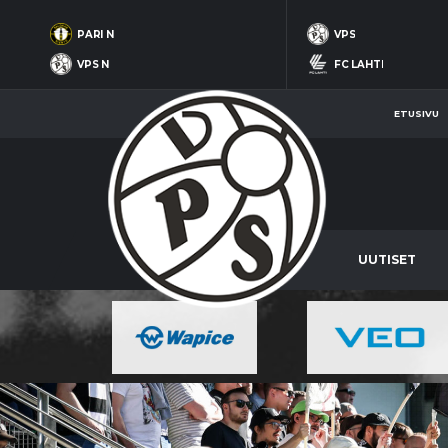
PARI N
VPS
VPS N
FC LAHTI
ETUSIVU
UUTISET