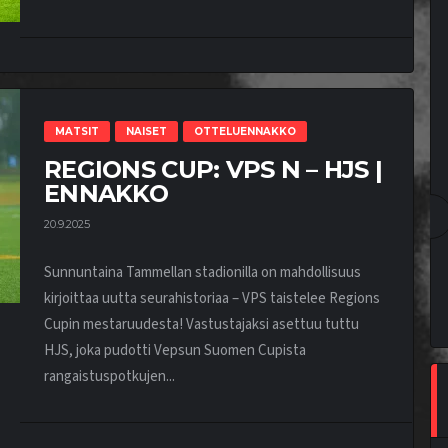
MATSIT
NAISET
OTTELUENNAKKO
REGIONS CUP: VPS N – HJS |
ENNAKKO
20.9.2025
Sunnuntaina Tammellan stadionilla on mahdollisuus
kirjoittaa uutta seurahistoriaa – VPS taistelee Regions
Cupin mestaruudesta! Vastustajaksi asettuu tuttu
HJS, joka pudotti Vepsun Suomen Cupista
rangaistuspotkujen...