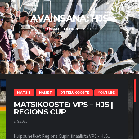
AVAINSANA:
HJS
ETUSIVU
ARTIKKELIT
HJS
MATSIT
NAISET
OTTELUKOOSTE
YOUTUBE
MATSIKOOSTE: VPS – HJS |
REGIONS CUP
21.9.2025
Huippuhetket Regions Cupin finaalista VPS - HJS....