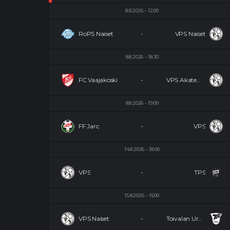
8.8.2026
12:00
RoPS Naiset
-
VPS Naiset
8.8.2026
18:30
FC Vaajakoski
-
VPS Akatemia
8.8.2026
19:00
FF Jaro
-
VPS
14.8.2026
18:00
VPS
-
TPS
15.8.2026
15:00
VPS Naiset
-
Toivalan Urheilijat Naiset