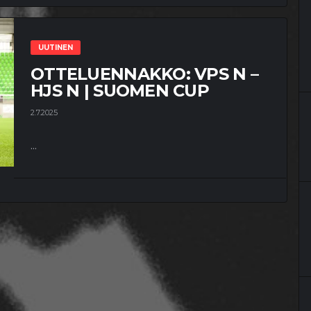
UUTINEN
OTTELUENNAKKO: VPS N –
HJS N | SUOMEN CUP
2.7.2025
...