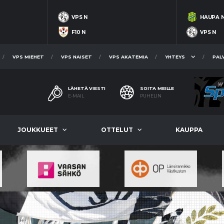
VPS N
HAUPA 
F10 N
VPS N
VPS MIEHET
VPS NAISET
VPS AKATEMIA
YHTEYS
PAL
LÄHETÄ VIESTI
SOITA MEILLE
E-MAIL
PUHELIN
JOUKKUEET
OTTELUT
KAUPPA