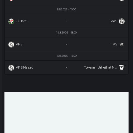
8.8.2026
19:00
FF Jaro
VPS
-
14.8.2026
18:00
VPS
TPS
-
15.8.2026
15:00
VPS Naiset
Toivalan Urheilijat Naiset
-