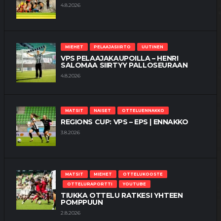
4.8.2026
MIEHET
PELAAJASIIRTO
UUTINEN
VPS PELAAJAKAUPOILLA – HENRI
SALOMAA SIIRTYY PALLOSEURAAN
4.8.2026
MATSIT
NAISET
OTTELUENNAKKO
REGIONS CUP: VPS – EPS | ENNAKKO
3.8.2026
MATSIT
MIEHET
OTTELUKOOSTE
OTTELURAPORTTI
YOUTUBE
TIUKKA OTTELU RATKESI YHTEEN
POMPPUUN
2.8.2026