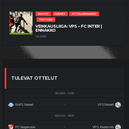
MATSIT
MIEHET
OTTELUENNAKKO
YOUTUBE
VEIKKAUSLIIGA: VPS – FC INTER |
ENNAKKO
1.8.2026
TULEVAT OTTELUT
8.8.2026
12:00
RoPS Naiset
VPS Naiset
-
8.8.2026
18:30
FC Vaajakoski
VPS Akatemia
-