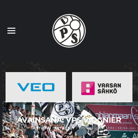
AVAINSANA: VPS
VIOGNIER
ETUSIVU
ARTIKKELIT
VPS VIOGNIER