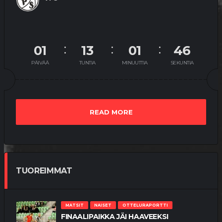
01
13
01
46
PÄIVÄÄ
TUNTIA
MINUUTTIA
SEKUNTIA
READ MORE
TUOREIMMAT
MATSIT
NAISET
OTTELURAPORTTI
FINAALIPAIKKA JÄI HAAVEEKSI