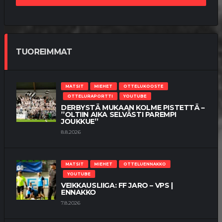
TUOREIMMAT
MATSIT
MIEHET
OTTELUKOOSTE
OTTELURAPORTTI
YOUTUBE
DERBYSTÄ MUKAAN KOLME PISTETTÄ –
”OLTIIN AIKA SELVÄSTI PAREMPI
JOUKKUE”
8.8.2026
MATSIT
MIEHET
OTTELUENNAKKO
YOUTUBE
VEIKKAUSLIIGA: FF JARO – VPS |
ENNAKKO
7.8.2026