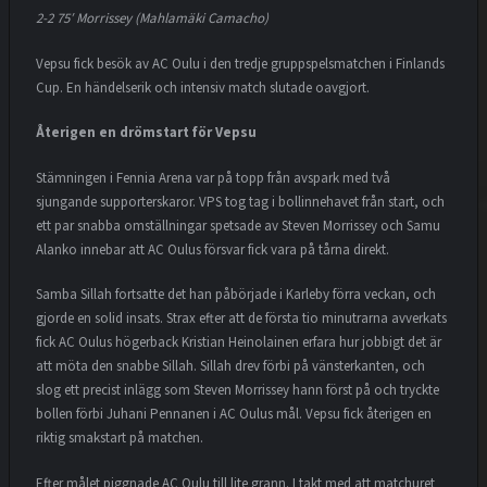
2-2 75′ Morrissey (Mahlamäki Camacho)
Vepsu fick besök av AC Oulu i den tredje gruppspelsmatchen i Finlands
Cup. En händelserik och intensiv match slutade oavgjort.
Återigen en drömstart för Vepsu
Stämningen i Fennia Arena var på topp från avspark med två
sjungande supporterskaror. VPS tog tag i bollinnehavet från start, och
ett par snabba omställningar spetsade av Steven Morrissey och Samu
Alanko innebar att AC Oulus försvar fick vara på tårna direkt.
Samba Sillah fortsatte det han påbörjade i Karleby förra veckan, och
gjorde en solid insats. Strax efter att de första tio minutrarna avverkats
fick AC Oulus högerback Kristian Heinolainen erfara hur jobbigt det är
att möta den snabbe Sillah. Sillah drev förbi på vänsterkanten, och
slog ett precist inlägg som Steven Morrissey hann först på och tryckte
bollen förbi Juhani Pennanen i AC Oulus mål. Vepsu fick återigen en
riktig smakstart på matchen.
Efter målet piggnade AC Oulu till lite grann. I takt med att matchuret