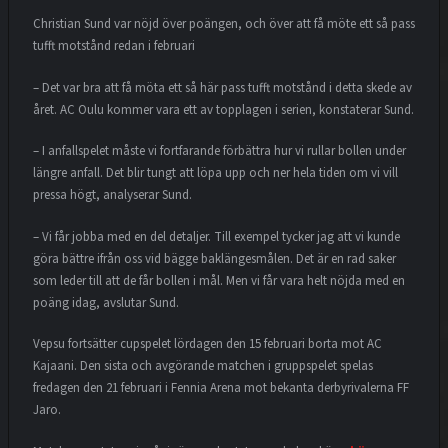
Christian Sund var nöjd över poängen, och över att få möte ett så pass
tufft motstånd redan i februari
– Det var bra att få möta ett så här pass tufft motstånd i detta skede av
året. AC Oulu kommer vara ett av topplagen i serien, konstaterar Sund.
– I anfallspelet måste vi fortfarande förbättra hur vi rullar bollen under
längre anfall. Det blir tungt att löpa upp och ner hela tiden om vi vill
pressa högt, analyserar Sund.
– Vi får jobba med en del detaljer. Till exempel tycker jag att vi kunde
göra bättre ifrån oss vid bägge baklängesmålen. Det är en rad saker
som leder till att de får bollen i mål. Men vi får vara helt nöjda med en
poäng idag, avslutar Sund.
Vepsu fortsätter cupspelet lördagen den 15 februari borta mot AC
Kajaani. Den sista och avgörande matchen i gruppspelet spelas
fredagen den 21 februari i Fennia Arena mot bekanta derbyrivalerna FF
Jaro.