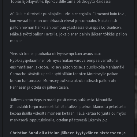
Tobias Björkqvistille. Björkqvistille tämä oli debyytti Raidassa.
AC Oulu tuli toiselle puoliajalle uudella energialla. Ei mennyt kuin tovi,
kun vieraat hieman onnekkaasti iskivät johtomaalin. Mäkelä riisti
pallon hieman hankalan pompun yllättäessä Giuseppe Lo Giudicen.
Mäkelä syötti pallon Hertsille, joka pienen painin jälkeen tökkäsi pallon
maaliin.
Yleisesti toinen puoliaika oli fyysisempi kuin avausjakso.
Hyökkäyspelaaminen oli myös hiukan varovaisempaa verrattuna
ensimmäiseen jaksoon. Toisen jakson toisella puoliskolla Mahlamäki
Camacho säväytti upealla syötöllään tarjoten Morrisseylle paikan
boksin tuntumassa. Morrissey potkaisi akrobaattisesti pallon ohi
Pennasen ja ottelu oli jälleen tasan.
Jälleen kerran Vepsun maali piristi vierasjoukkuetta. Minuutilla
81 Leislahti torjui mainiosti läheltä tulleen puskun. Mainiota pelastusta
kelpaa ihailla videolta moneen kertaan. Tällä kertaa torjunta oli myös
merkitsevä lopputulokselle, ottelun päättyessä lukemin 2-2.
Christian Sund oli ottelun jälkeen tyytyväinen pisteeseen ja