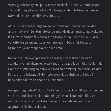
Vepsu gjorde tre byten i paus. Moses Duckrell, Fabrice Gatambiye och
Tobias Björkqvist ersatte Arttu Nuutinen, Sillah och Aleksi Lehtimäki.
Därmed debuterade Björkqvist för VPS.
AC Oulu var aningen piggare än hemmalaget i inledningen av den
andra halvleken. Det tog inte länge innande de aningen turligt lyckades
få till ett ledningsmål. Mäkelä snodde bollen då Giuseppe Lo Giudice
var offer för en knepig studs, och spelade in bollen till Hertsi som
liggandes lyckades sparka in bollen i mål.
Den andra halvleken präglades va mer fysiskt spel än den första.
Stundtals var anfallsspelet avvaktande hos båda lagen, tills Mahlamäki
Camacho satte färg på halvleken med en perfekt djupledsboll, likt den i
Karleby förra helgen, till Morrissey som akrobatiskt avslutade på
halvvolley bakom en chanslös Pennanen.
Återigen piggnade AC Oulu till efter Vepsus mål. I den 81 matchminuten
stod Leislahti för en briljant räddning på en nick från nära håll, en
räddning som tål att ses flera gånger om och denna gång var
avgörande för slutresultatet.