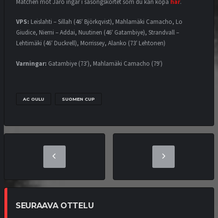
Matchen mot Jaro ingår i säsongskortet som du kan köpa
här
.
VPS:
Leislahti – Sillah (46′ Björkqvist), Mahlamäki Camacho, Lo
Giudice, Niemi – Addai, Nuutinen (46′ Gatambiye), Strandvall –
Lehtimäki (46′ Duckrell), Morrissey, Alanko (73′ Lehtonen)
Varningar:
Gatambiye (73′), Mahlamäki Camacho (79′)
AC OULU
SUOMEN CUP
SEURAAVA OTTELU