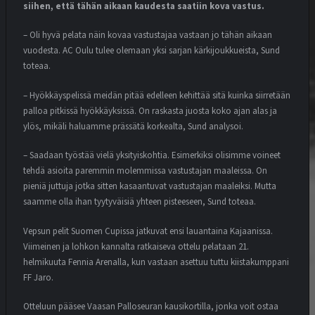
siihen, että tähän aikaan kaudesta saatiin kova vastus.
– Oli hyvä pelata näin kovaa vastustajaa vastaan jo tähän aikaan
vuodesta. AC Oulu tulee olemaan yksi sarjan kärkijoukkueista, Sund
toteaa.
– Hyökkäyspelissä meidän pitää edelleen kehittää sitä kuinka siirretään
palloa pitkissä hyökkäyksissä. On raskasta juosta koko ajan alas ja
ylös, mikäli haluamme prässätä korkealta, Sund analysoi.
– Saadaan työstää vielä yksityiskohtia. Esimerkiksi olisimme voineet
tehdä asioita paremmin molemmissa vastustajan maaleissa. On
pieniä juttuja jotka sitten kasaantuvat vastustajan maaleiksi. Mutta
saamme olla ihan tyytyväisiä yhteen pisteeseen, Sund toteaa.
Vepsun pelit Suomen Cupissa jatkuvat ensi lauantaina Kajaanissa.
Viimeinen ja lohkon kannalta ratkaiseva ottelu pelataan 21.
helmikuuta Fennia Arenalla, kun vastaan asettuu tuttu kiistakumppani
FF Jaro.
Otteluun pääsee Vaasan Palloseuran kausikortilla, jonka voit ostaa