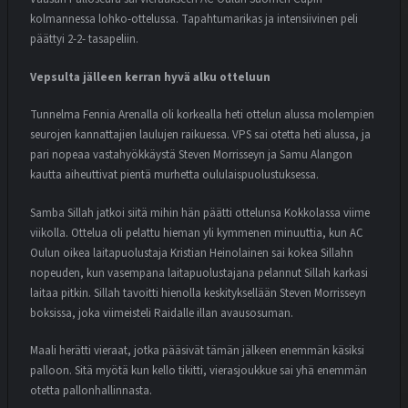
kolmannessa lohko-ottelussa. Tapahtumarikas ja intensiivinen peli
päättyi 2-2- tasapeliin.
Vepsulta jälleen kerran hyvä alku otteluun
Tunnelma Fennia Arenalla oli korkealla heti ottelun alussa molempien
seurojen kannattajien laulujen raikuessa. VPS sai otetta heti alussa, ja
pari nopeaa vastahyökkäystä Steven Morrisseyn ja Samu Alangon
kautta aiheuttivat pientä murhetta oululaispuolustuksessa.
Samba Sillah jatkoi siitä mihin hän päätti ottelunsa Kokkolassa viime
viikolla. Ottelua oli pelattu hieman yli kymmenen minuuttia, kun AC
Oulun oikea laitapuolustaja Kristian Heinolainen sai kokea Sillahn
nopeuden, kun vasempana laitapuolustajana pelannut Sillah karkasi
laitaa pitkin. Sillah tavoitti hienolla keskityksellään Steven Morrisseyn
boksissa, joka viimeisteli Raidalle illan avausosuman.
Maali herätti vieraat, jotka pääsivät tämän jälkeen enemmän käsiksi
palloon. Sitä myötä kun kello tikitti, vierasjoukkue sai yhä enemmän
otetta pallonhallinnasta.