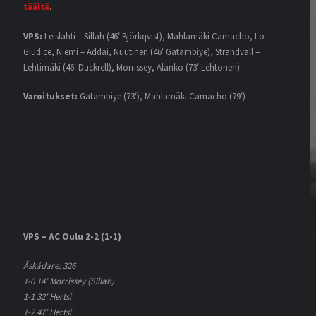
täältä
.
VPS:
Leislahti – Sillah (46′ Björkqvist), Mahlamäki Camacho, Lo
Giudice, Niemi – Addai, Nuutinen (46′ Gatambiye), Strandvall –
Lehtimäki (46′ Duckrell), Morrissey, Alanko (73′ Lehtonen)
Varoitukset:
Gatambiye (73′), Mahlamäki Camacho (79′)
VPS – AC Oulu 2-2 (1-1)
Åskådare: 326
1-0 14′ Morrissey (Sillah)
1-1 32′ Hertsi
1-2 47′ Hertsi