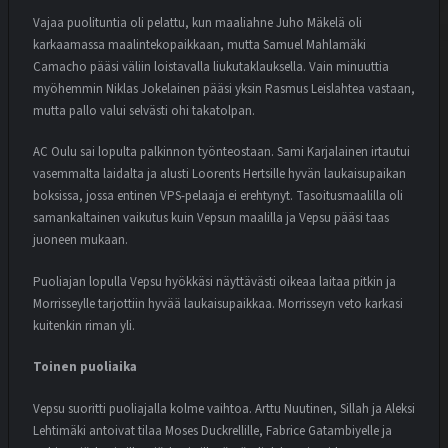
Vajaa puolituntia oli pelattu, kun maaliahne Juho Mäkelä oli
karkaamassa maalintekopaikkaan, mutta Samuel Mahlamäki
Camacho pääsi väliin loistavalla liukutaklauksella. Vain minuuttia
myöhemmin Niklas Jokelainen pääsi yksin Rasmus Leislahtea vastaan,
mutta pallo valui selvästi ohi takatolpan.
AC Oulu sai lopulta palkinnon työnteostaan. Sami Karjalainen irtautui
vasemmalta laidalta ja alusti Loorents Hertsille hyvän laukaisupaikan
boksissa, jossa entinen VPS-pelaaja ei erehtynyt. Tasoitusmaalilla oli
samankaltainen vaikutus kuin Vepsun maalilla ja Vepsu pääsi taas
juoneen mukaan.
Puoliajan lopulla Vepsu hyökkäsi näyttävästi oikeaa laitaa pitkin ja
Morrisseylle tarjottiin hyvää laukaisupaikkaa. Morrisseyn veto karkasi
kuitenkin riman yli.
Toinen puoliaika
Vepsu suoritti puoliajalla kolme vaihtoa. Arttu Nuutinen, Sillah ja Aleksi
Lehtimäki antoivat tilaa Moses Duckrellille, Fabrice Gatambiyelle ja