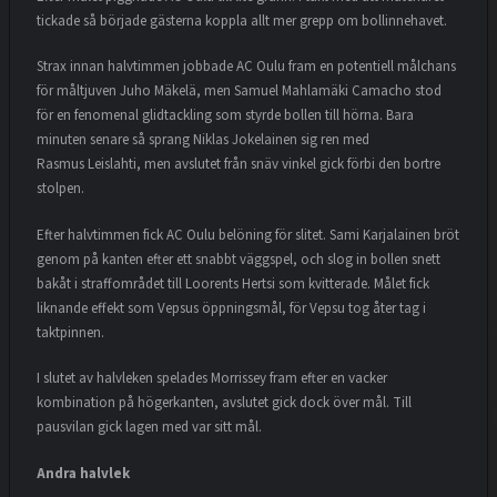
tickade så började gästerna koppla allt mer grepp om bollinnehavet.
Strax innan halvtimmen jobbade AC Oulu fram en potentiell målchans
för måltjuven Juho Mäkelä, men Samuel Mahlamäki Camacho stod
för en fenomenal glidtackling som styrde bollen till hörna. Bara
minuten senare så sprang Niklas Jokelainen sig ren med
Rasmus Leislahti, men avslutet från snäv vinkel gick förbi den bortre
stolpen.
Efter halvtimmen fick AC Oulu belöning för slitet. Sami Karjalainen bröt
genom på kanten efter ett snabbt väggspel, och slog in bollen snett
bakåt i straffområdet till Loorents Hertsi som kvitterade. Målet fick
liknande effekt som Vepsus öppningsmål, för Vepsu tog åter tag i
taktpinnen.
I slutet av halvleken spelades Morrissey fram efter en vacker
kombination på högerkanten, avslutet gick dock över mål. Till
pausvilan gick lagen med var sitt mål.
Andra halvlek