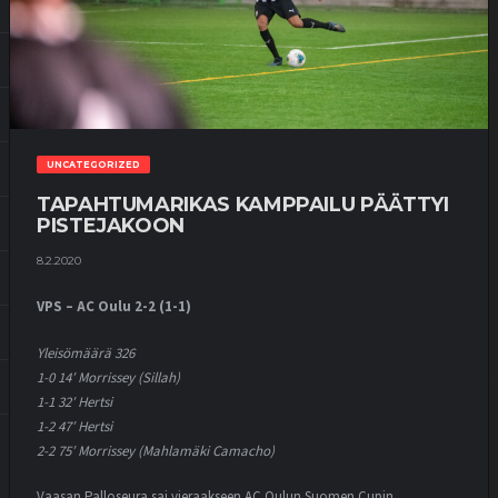
UNCATEGORIZED
TAPAHTUMARIKAS KAMPPAILU PÄÄTTYI
PISTEJAKOON
8.2.2020
VPS – AC Oulu 2-2 (1-1)
Yleisömäärä 326
1-0 14′ Morrissey (Sillah)
1-1 32′ Hertsi
1-2 47′ Hertsi
2-2 75′ Morrissey (Mahlamäki Camacho)
Vaasan Palloseura sai vieraakseen AC Oulun Suomen Cupin