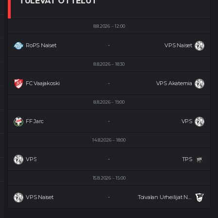
TULEVAT OTTELUT
8.8.2026
12:00
RoPS Naiset
VPS Naiset
-
8.8.2026
18:30
FC Vaajakoski
VPS Akatemia
-
8.8.2026
19:00
FF Jaro
VPS
-
14.8.2026
18:00
VPS
TPS
-
15.8.2026
15:00
VPS Naiset
Toivalan Urheilijat Naiset
-