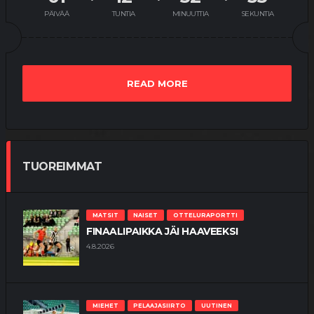
PÄIVÄÄ
TUNTIA
MINUUTTIA
SEKUNTIA
READ MORE
TUOREIMMAT
MATSIT
NAISET
OTTELURAPORTTI
FINAALIPAIKKA JÄI HAAVEEKSI
4.8.2026
MIEHET
PELAAJASIIRTO
UUTINEN