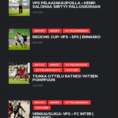
VPS PELAAJAKAUPOILLA – HENRI
SALOMAA SIIRTYY PALLOSEURAAN
4.8.2026
MATSIT
NAISET
OTTELUENNAKKO
REGIONS CUP: VPS – EPS | ENNAKKO
3.8.2026
MATSIT
MIEHET
OTTELUKOOSTE
OTTELURAPORTTI
YOUTUBE
TIUKKA OTTELU RATKESI YHTEEN
POMPPUUN
2.8.2026
MATSIT
MIEHET
OTTELUENNAKKO
YOUTUBE
VEIKKAUSLIIGA: VPS – FC INTER |
ENNAKKO