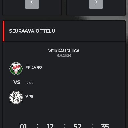
SEURAAVA OTTELU
VEIKKAUSLIIGA
8.8.2026
FF JARO
VS
19:00
VPS
01
12
52
34