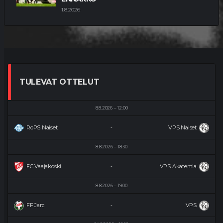
1.8.2026
TULEVAT OTTELUT
8.8.2026
12:00
RoPS Naiset
VPS Naiset
-
8.8.2026
18:30
FC Vaajakoski
VPS Akatemia
-
8.8.2026
19:00
FF Jaro
VPS
-