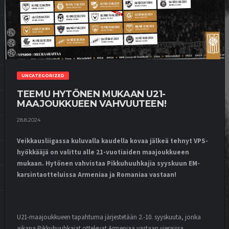
UNCATEGORIZED
TEEMU HYTÖNEN MUKAAN U21-
MAAJOUKKUEEN VAHVUUTEEN!
28.8.2024
Veikkausliigassa kuluvalla kaudella kovaa jälkeä tehnyt VPS-
hyökkääjä on valittu alle 21-vuotiaiden maajoukkueen
mukaan. Hytönen vahvistaa Pikkuhuuhkajia syyskuun EM-
karsintaotteluissa Armeniaa ja Romaniaa vastaan!
U21-maajoukkueen tapahtuma järjestetään 2.-10. syyskuuta, jonka
aikana Pikkuhuuhkajat ottelevat Armeniaa vastaan vieraissa