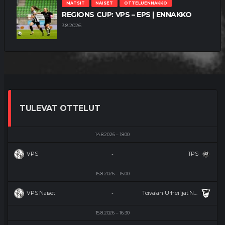
MATSIT
NAISET
OTTELUENNAKKO
REGIONS CUP: VPS – EPS | ENNAKKO
3.8.2026
TULEVAT OTTELUT
14.8.2026
18:00
VPS
TPS
-
15.8.2026
15:00
VPS Naiset
Toivalan Urheilijat Naiset
-
15.8.2026
16:30