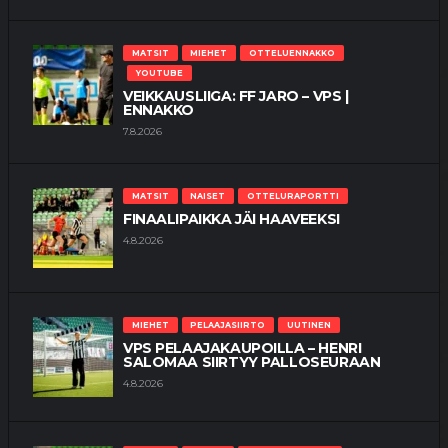
MATSIT
MIEHET
OTTELUENNAKKO
YOUTUBE
VEIKKAUSLIIGA: FF JARO – VPS |
ENNAKKO
7.8.2026
MATSIT
NAISET
OTTELURAPORTTI
FINAALIPAIKKA JÄI HAAVEEKSI
4.8.2026
MIEHET
PELAAJASIIRTO
UUTINEN
VPS PELAAJAKAUPOILLA – HENRI
SALOMAA SIIRTYY PALLOSEURAAN
4.8.2026