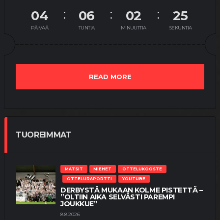
04
06
02
25
PÄIVÄÄ
TUNTIA
MINUUTTIA
SEKUNTIA
READ MORE
TUOREIMMAT
MATSIT
MIEHET
OTTELUKOOSTE
OTTELURAPORTTI
YOUTUBE
DERBYSTÄ MUKAAN KOLME PISTETTÄ –
”OLTIIN AIKA SELVÄSTI PAREMPI
JOUKKUE”
8.8.2026