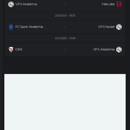
VPS Akatemia
Hercules
-
20.8.2026
18:30
FC Sport Akatemia Naiset
VPS Naiset
-
22.8.2026
15:00
GBK
VPS Akatemia
-