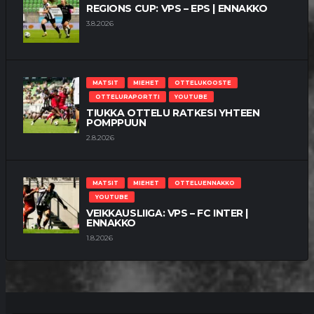
REGIONS CUP: VPS – EPS | ENNAKKO
3.8.2026
MATSIT
MIEHET
OTTELUKOOSTE
OTTELURAPORTTI
YOUTUBE
TIUKKA OTTELU RATKESI YHTEEN
POMPPUUN
2.8.2026
MATSIT
MIEHET
OTTELUENNAKKO
YOUTUBE
VEIKKAUSLIIGA: VPS – FC INTER |
ENNAKKO
1.8.2026