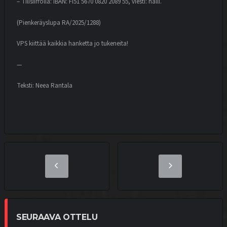
– Tilisiirrolla: IBAN: FI51 5670 0820 2089 55, viesti: halli.
(Pienkeräyslupa RA/2025/1288)
VPS kiittää kaikkia hanketta jo tukeneita!
—
Teksti: Neea Rantala
SEURAAVA OTTELU