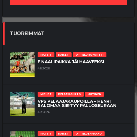
TUOREIMMAT
MATSIT
NAISET
OTTELURAPORTTI
FINAALIPAIKKA JÄI HAAVEEKSI
4.8.2026
MIEHET
PELAAJASIIRTO
UUTINEN
VPS PELAAJAKAUPOILLA – HENRI
SALOMAA SIIRTYY PALLOSEURAAN
4.8.2026
MATSIT
NAISET
OTTELUENNAKKO