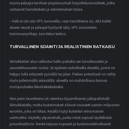
nuoria pelaajia tarvitsee ympärivuotiset harjoitteluolosuhteet, jotka
vastaavat harrastuksen ja valmennuksen tasoa.
– Halli ei ole vain VPS Junioreille, vaan tavoitteena on, että kaikki
alueen seurat ja pelaajat hyötyvät siitä, VPS Junioreiden
toiminnanjohtaja Joni Keturi kertoo.
TURVALLINEN SIJAINTI JA REALISTINEN RATKAISU
Silmukkatien alue valikoitui hallin paikaksi sen turvallisuuden ja
saavutettavuuden vuoksi. Se sijaitsee rauhallisella alueella, jonne on
helppo tulla erityisesti pyörällä tai jalan. Paikan potentiaali on nähty
myös pidemmällä aikavälillä: alueella on mahdollisuus kasvaa
monipuoliseksi liikuntakeskukseksi.
Alun perin tavoitteena oli rakentaa täysimittainen jalkapallohalli
Silmukkatielle, mutta kustannukset olisivat nousseet useisiin miljooniin
euroihin, joka on liikaa. Kesällä löytyi kuitenkin erinomainen
vaihtoehto: käytetty ylipainehalli, jonka mitat sopivat täydellisesti
juniorikäyttöön. Hanke tarjoaa nopeasti ja kustannustehokkaasti