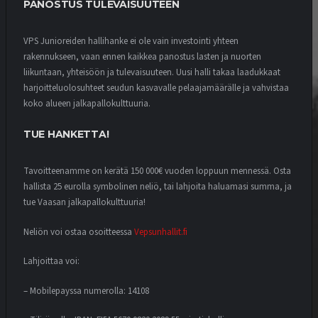
PANOSTUS TULEVAISUUTEEN
VPS Junioreiden hallihanke ei ole vain investointi yhteen
rakennukseen, vaan ennen kaikkea panostus lasten ja nuorten
liikuntaan, yhteisöön ja tulevaisuuteen. Uusi halli takaa laadukkaat
harjoitteluolosuhteet seudun kasvavalle pelaajamäärälle ja vahvistaa
koko alueen jalkapallokulttuuria.
TUE HANKETTA!
Tavoitteenamme on kerätä 150 000€ vuoden loppuun mennessä. Osta
hallista 25 eurolla symbolinen neliö, tai lahjoita haluamasi summa, ja
tue Vaasan jalkapallokulttuuria!
Neliön voi ostaa osoitteessa
Vepsunhallit.fi
Lahjoittaa voi:
– Mobilepayssa numerolla: 14108