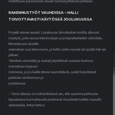
merkittävän parannuksen alueen talviharjoitteluolosuhteisiin.
RAKENNUSTYÖT VAUHDISSA – HALLI
TOIVOTTAVASTI KÄYTÖSSÄ JOULUKUUSSA
Projekti etenee ripeästi. Lokakuussa Silmukkatien tontilla alkoivat
maatyöt, joita seuraa betonivalujen ja pohjarakenteiden valmistelu.
Marraskuussa alueelle
asennetaan uusi keinonurmi, ja hallin runko nousee sen päälle heti sen
jälkeen.
Tekniikan viimeistely ja sisäiset järjestelmät saadaan kuntoon
marraskuun loppuun
mennessä, ja jos kaikki etenee suunnitellusti, uudet harjoitukset
päästään aloittamaan jo
joulukuussa.
– Tämä ratkaisu on mahdollistanut sen, että saamme parhaassa
tapauksessa huomattavasti paremmat olosuhteet todella nopealla
aikataululla, Keturi kertoo.