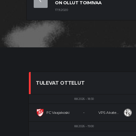
ON OLLUT TOIMIVAA
17.9.2020
TULEVAT OTTELUT
8.8.2026
18:30
FC Vaajakoski
-
VPS Akatemia
8.8.2026
19:00