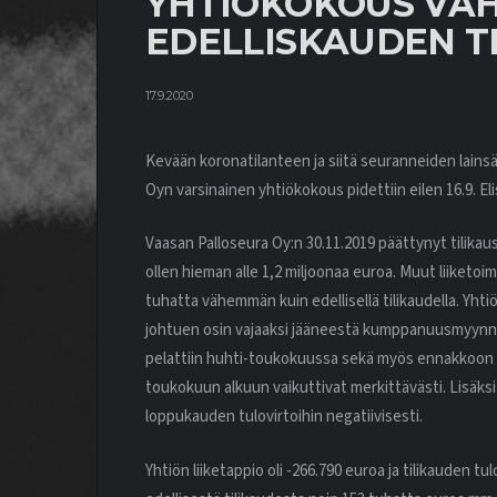
YHTIÖKOKOUS VAH
EDELLISKAUDEN T
17.9.2020
Kevään koronatilanteen ja siitä seuranneiden lai
Oyn varsinainen yhtiökokous pidettiin eilen 16.9. Elis
Vaasan Palloseura Oy:n 30.11.2019 päättynyt tilikausi
ollen hieman alle 1,2 miljoonaa euroa. Muut liiketoi
tuhatta vähemmän kuin edellisellä tilikaudella. Yhtiö
johtuen osin vajaaksi jääneestä kumppanuusmyynnis
pelattiin huhti-toukokuussa sekä myös ennakkoon s
toukokuun alkuun vaikuttivat merkittävästi. Lisäks
loppukauden tulovirtoihin negatiivisesti.
Yhtiön liiketappio oli -266.790 euroa ja tilikauden t