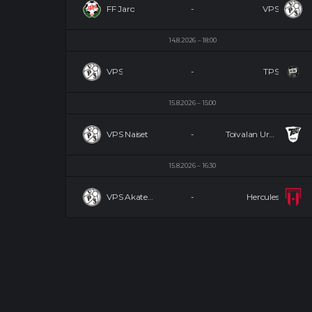
FF Jaro
-
VPS
14.8.2026
18:00
VPS
-
TPS
15.8.2026
15:00
VPS Naiset
-
Toivalan Urheilijat Naiset
15.8.2026
16:30
VPS Akatemia
-
Hercules