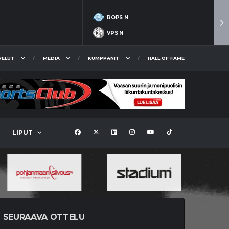
ROPS N
VPS N
VELUT
MEDIA
KUMPPANIT
HALL OF FAME
LIPUT
SEURAAVA OTTELU