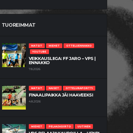
TUOREIMMAT
MATSIT
MIEHET
OTTELUENNAKKO
YOUTUBE
VEIKKAUSLIIGA: FF JARO – VPS |
ENNAKKO
7.8.2026
MATSIT
NAISET
OTTELURAPORTTI
FINAALIPAIKKA JÄI HAAVEEKSI
4.8.2026
MIEHET
PELAAJASIIRTO
UUTINEN