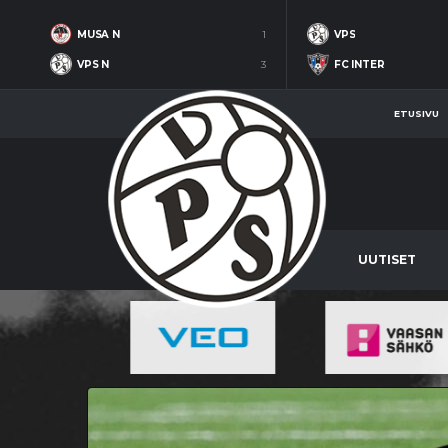
MUSA N
1
VPS
VPS N
3
FC INTER
ETUSIVU
UUTISET