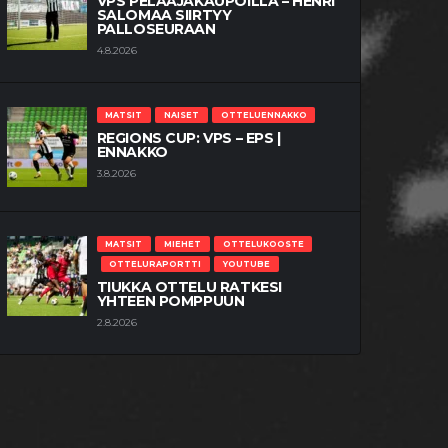
VPS PELAAJAKAUPOILLA – HENRI
SALOMAA SIIRTYY
PALLOSEURAAN
4.8.2026
MATSIT
NAISET
OTTELUENNAKKO
REGIONS CUP: VPS – EPS |
ENNAKKO
3.8.2026
MATSIT
MIEHET
OTTELUKOOSTE
OTTELURAPORTTI
YOUTUBE
TIUKKA OTTELU RATKESI
YHTEEN POMPPUUN
2.8.2026