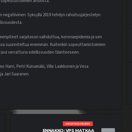
. sopeutustoimien ansiosta.
n negatiivinen. Syksyllä 2019 tehdyn rahoitusjärjestelyn
lisvuodesta.
oimenpiteet sarjatason vaihduttua, koronaepidemia ja sen
aihtoa suunniteltua enemmän. Kuitenkin sopeuttamistoimien
tävä verrattuna edellisvuoden tilanteeseen.
o Harri, Petri Kuivamäki, Ville Laakkonen ja Vesa
ja Jari Saaranen.
UNCATEGORIZED
ENNAKKO: VPS MATKAA