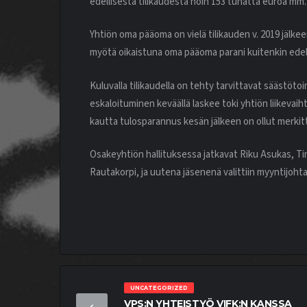
edellisestä tilikaudesta noin 153 tuhatta euroa mm
Yhtiön oma pääoma on vielä tilikauden v. 2019 jälkee
myötä oikaistuna oma pääoma parani kuitenkin edel
Kuluvalla tilikaudella on tehty tarvittavat säästöt
eskaloituminen keväällä laskee toki yhtiön liikev
kautta tulosparannus kesän jälkeen on ollut merkit
Osakeyhtiön hallituksessa jatkavat Riku Asukas, Tim
Rautakorpi, ja uutena jäsenenä valittiin myyntijohta
UNCATEGORIZED
VPS:N YHTEISTYÖ VIFK:N KANSSA