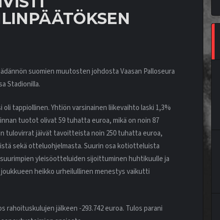
VISTI
ILINPÄÄTÖKSEN
nsäädännön suomien muutosten johdosta Vaasan Palloseura
a Stadionilla.
 oli tappiollinen. Yhtiön varsinainen liikevaihto laski 1,3%
minnan tuotot olivat 59 tuhatta euroa, mikä on noin 87
n tulovirrat jäivät tavoitteista noin 250 tuhatta euroa,
tä sekä otteluohjelmasta. Suurin osa kotiotteluista
uurimpien yleisöotteluiden sijoittuminen huhtikuulle ja
i joukkueen heikko urheilullinen menestys vaikutti
ulos rahoituskulujen jälkeen -293.742 euroa. Tulos parani