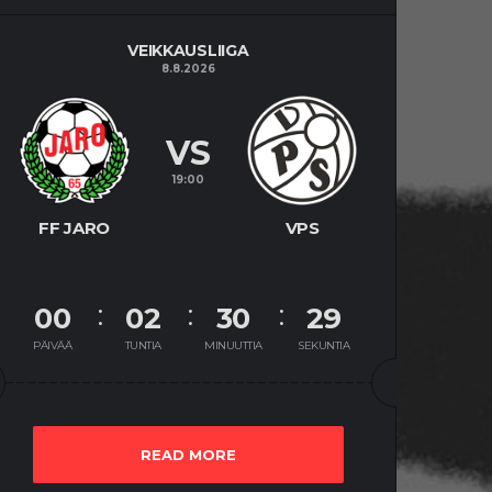
VEIKKAUSLIIGA
8.8.2026
VS
19:00
FF JARO
VPS
00
02
30
29
PÄIVÄÄ
TUNTIA
MINUUTTIA
SEKUNTIA
READ MORE