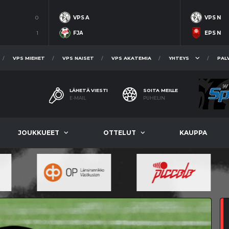
0
VPS A
VPS N
1
FJA
EPS N
VPS MIEHET
VPS NAISET
VPS AKATEMIA
YHTEYS
PAL
LÄHETÄ VIESTI
SOITA MEILLE
E-MAIL
PUHELIN
JOUKKUEET
OTTELUT
KAUPPA