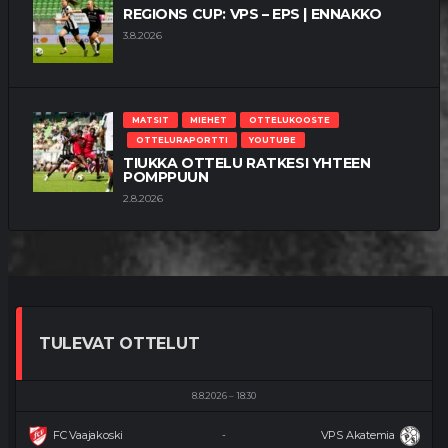
REGIONS CUP: VPS – EPS | ENNAKKO
3.8.2026
MATSIT
MIEHET
OTTELUKOOSTE
OTTELURAPORTTI
YOUTUBE
TIUKKA OTTELU RATKESI YHTEEN
POMPPUUN
2.8.2026
TULEVAT OTTELUT
8.8.2026
18:30
FC Vaajakoski
VPS Akatemia
-