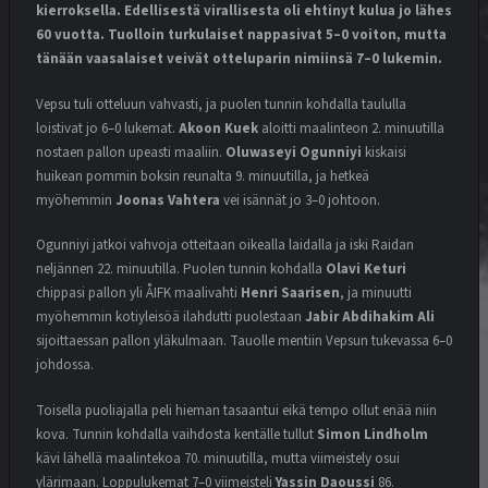
kierroksella. Edellisestä virallisesta oli ehtinyt kulua jo lähes
ENNAKKO
60 vuotta. Tuolloin turkulaiset nappasivat 5–0 voiton, mutta
24.7.2026
tänään vaasalaiset veivät otteluparin nimiinsä 7–0 lukemin.
Vepsu tuli otteluun vahvasti, ja puolen tunnin kohdalla taululla
MATSIT
MIEHET
OTTELUKOOSTE
loistivat jo 6–0 lukemat.
Akoon Kuek
aloitti maalinteon 2. minuutilla
OTTELURAPORTTI
YOUTUBE
nostaen pallon upeasti maaliin.
Oluwaseyi Ogunniyi
kiskaisi
VIRHEET KOSTAUTUIVAT TÄNÄÄN
huikean pommin boksin reunalta 9. minuutilla, ja hetkeä
18.7.2026
myöhemmin
Joonas Vahtera
vei isännät jo 3–0 johtoon.
Ogunniyi jatkoi vahvoja otteitaan oikealla laidalla ja iski Raidan
MATSIT
MIEHET
OTTELUENNAKKO
neljännen 22. minuutilla. Puolen tunnin kohdalla
Olavi Keturi
YOUTUBE
chippasi pallon yli ÅIFK maalivahti
Henri Saarisen
, ja minuutti
VEIKKAUSLIIGA: HJK – VPS |
myöhemmin kotiyleisöä ilahdutti puolestaan
Jabir Abdihakim Ali
ENNAKKO
sijoittaessan pallon yläkulmaan. Tauolle mentiin Vepsun tukevassa 6–0
17.7.2026
johdossa.
Toisella puoliajalla peli hieman tasaantui eikä tempo ollut enää niin
MATSIT
MIEHET
OTTELUKOOSTE
kova. Tunnin kohdalla vaihdosta kentälle tullut
Simon Lindholm
OTTELURAPORTTI
YOUTUBE
kävi lähellä maalintekoa 70. minuutilla, mutta viimeistely osui
DEBYTANTTI UPOTTI SJK:N
ylärimaan. Loppulukemat 7–0 viimeisteli
Yassin Daoussi
86.
10.7.2026