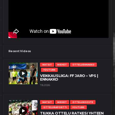
VEIKKAUSLIIGA: VPS – SJK |
ENNAKKO
9.7.2026
MATSIT
MIEHET
OTTELUKOOSTE
OTTELURAPORTTI
YOUTUBE
TÄRKEÄT KOLME PISTETTÄ JÄIVÄT
VAASAAN
4.7.2026
Recent Videos
MATSIT
MIEHET
OTTELUENNAKKO
YOUTUBE
VEIKKAUSLIIGA: FF JARO – VPS |
ENNAKKO
7.8.2026
MATSIT
MIEHET
OTTELUKOOSTE
OTTELURAPORTTI
YOUTUBE
TIUKKA OTTELU RATKESI YHTEEN