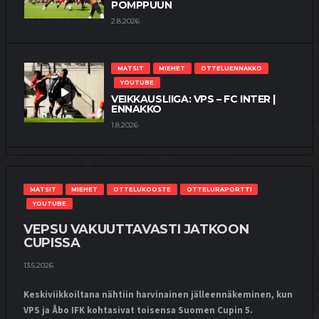
POMPPUUN
2.8.2026
MATSIT
MIEHET
OTTELUENNAKKO
YOUTUBE
VEIKKAUSLIIGA: VPS – FC INTER |
ENNAKKO
1.8.2026
MATSIT
MIEHET
OTTELUKOOSTE
OTTELURAPORTTI
YOUTUBE
MATSIT
MIEHET
OTTELUKOOSTE
OTTELURAPORTTI
KUPS TYLY ISÄNTÄ –
YOUTUBE
“TOIVOTTAVASTI TÄMÄ OLI
YKSITTÄINEN KATASTROFI”
VEPSU VAKUUTTAVASTI JATKOON
25.7.2026
CUPISSA
13.5.2026
MATSIT
MIEHET
OTTELUENNAKKO
Keskiviikkoiltana nähtiin harvinainen jälleennäkeminen, kun
YOUTUBE
VPS ja Åbo IFK kohtasivat toisensa Suomen Cupin 5.
VEIKKAUSLIIGA: KUPS – VPS |