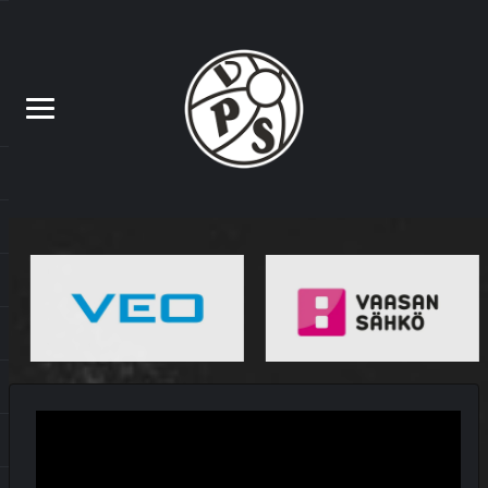
MATSIT
MIEHET
OTTELUKOOSTE
OTTELURAPORTTI
YOUTUBE
DEBYTANTTI UPOTTI SJK:N
10.7.2026
MATSIT
MIEHET
OTTELUENNAKKO
YOUTUBE