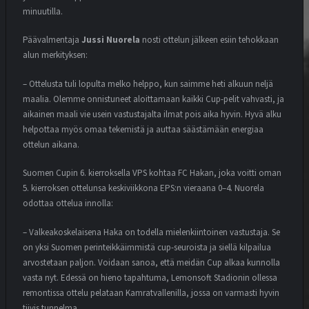
minuutilla.
Päävalmentaja
Jussi Nuorela
nosti ottelun jälkeen esiin tehokkaan
MATSIT
MIEHET
OTTELUENNAKKO
alun merkityksen:
YOUTUBE
VEIKKAUSLIIGA: VPS – SJK |
– Ottelusta tuli lopulta melko helppo, kun saimme heti alkuun neljä
ENNAKKO
maalia. Olemme onnistuneet aloittamaan kaikki Cup-pelit vahvasti, ja
9.7.2026
aikainen maali vie usein vastustajalta ilmat pois aika hyvin. Hyvä alku
helpottaa myös omaa tekemistä ja auttaa säästämään energiaa
ottelun aikana.
MATSIT
MIEHET
OTTELUKOOSTE
OTTELURAPORTTI
YOUTUBE
Suomen Cupin 6. kierroksella VPS kohtaa FC Hakan, joka voitti oman
TÄRKEÄT KOLME PISTETTÄ JÄIVÄT
5. kierroksen ottelunsa keskiviikkona EPS:n vieraana 0–4. Nuorela
VAASAAN
odottaa ottelua innolla:
4.7.2026
– Valkeakoskelaisena Haka on todella mielenkiintoinen vastustaja. Se
on yksi Suomen perinteikkäimmistä cup-seuroista ja siellä kilpailua
MATSIT
MIEHET
OTTELUENNAKKO
arvostetaan paljon. Voidaan sanoa, että meidän Cup alkaa kunnolla
YOUTUBE
vasta nyt. Edessä on hieno tapahtuma, Lemonsoft Stadionin ollessa
VEIKKAUSLIIGA: FF JARO – VPS |
ENNAKKO
remontissa ottelu pelataan Kamratvallenilla, jossa on varmasti hyvin
7.8.2026
tiivis tunnelma.