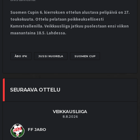
Suomen Cupin 6. kierroksen ottelun alustava pelipäivä on 27.
toukokuuta. Ottelu pelataan poikkeuksellisesti
MATSIT
MIEHET
OTTELUKOOSTE
Kamratvallenilla. Veikkausliiga jatkuu puolestaan ensi viikon
OTTELURAPORTTI
YOUTUBE
TIUKKA OTTELU RATKESI YHTEEN
maanantaina 18.5. Lahdessa.
POMPPUUN
2.8.2026
ÅBO IFK
JUSSI NUORELA
SUOMEN CUP
MATSIT
MIEHET
OTTELUENNAKKO
YOUTUBE
VEIKKAUSLIIGA: VPS – FC INTER |
ENNAKKO
SEURAAVA OTTELU
1.8.2026
MATSIT
MIEHET
OTTELUKOOSTE
VEIKKAUSLIIGA
8.8.2026
OTTELURAPORTTI
YOUTUBE
KUPS TYLY ISÄNTÄ –
“TOIVOTTAVASTI TÄMÄ OLI
FF JARO
YKSITTÄINEN KATASTROFI”
25.7.2026