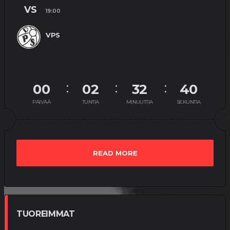
VS
19:00
MATSIT
MIEHET
OTTELUENNAKKO
VPS
YOUTUBE
VEIKKAUSLIIGA: KUPS – VPS |
ENNAKKO
24.7.2026
00
02
32
40
PÄIVÄÄ
TUNTIA
MINUUTTIA
SEKUNTIA
MATSIT
MIEHET
OTTELUKOOSTE
OTTELURAPORTTI
YOUTUBE
VIRHEET KOSTAUTUIVAT TÄNÄÄN
18.7.2026
READ MORE
MATSIT
MIEHET
OTTELUENNAKKO
YOUTUBE
VEIKKAUSLIIGA: HJK – VPS |
ENNAKKO
TUOREIMMAT
17.7.2026