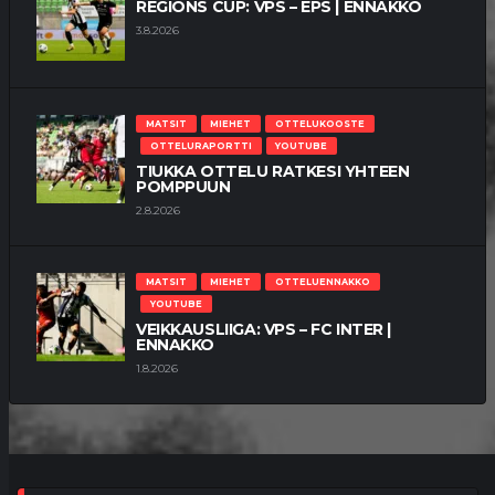
REGIONS CUP: VPS – EPS | ENNAKKO
3.8.2026
MATSIT
MIEHET
OTTELUKOOSTE
OTTELURAPORTTI
YOUTUBE
TIUKKA OTTELU RATKESI YHTEEN
POMPPUUN
2.8.2026
MATSIT
MIEHET
OTTELUENNAKKO
YOUTUBE
VEIKKAUSLIIGA: VPS – FC INTER |
ENNAKKO
1.8.2026