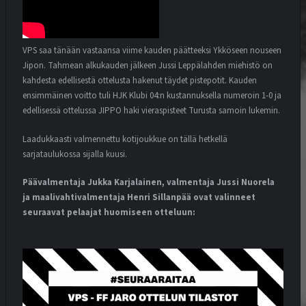
VPS saa tänään vastaansa viime kauden päätteeksi Ykköseen nouseen
Jipon. Tahmean alkukauden jälkeen Jussi Leppälahden miehistö on
kahdesta edellisestä ottelusta hakenut täydet pistepotit. Kauden
ensimmäinen voitto tuli HJK Klubi 04:n kustannuksella numeroin 1-0 ja
edellisessä ottelussa JIPPO haki vieraspisteet Turusta samoin lukemin.
Laadukkaasti valmennettu kotijoukkue on tällä hetkellä
sarjataulukossa sijalla kuusi.
Päävalmentaja Jukka Karjalainen, valmentaja Jussi Nuorela
ja maalivahtivalmentaja Henri Sillanpää ovat valinneet
seuraavat pelaajat huomiseen otteluun: