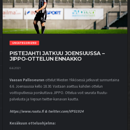
UNCATEGORIZED
PISTEJAHTI JATKUU JOENSUUSSA –
JIPPO-OTTELUN ENNAKKO
6.6.2021
Vaasan Palloseuran
ottelut Miesten Ykkösessä jatkuvat sunnuntaina
6.6. Joensuussa kello 18.30. Vastaan asettuu kahden ottelun
voittoputkessa porskuttava JIPPO. Ottelua voit seurata Ruutu-
palvelusta ja Vepsun twitter-kanavan kautta.
https://www.ruutu.fi & twitter.com/VPS1924
Kesäkuun otteluohjelma: