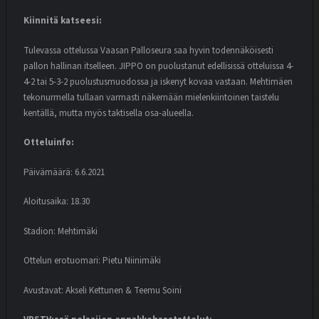
Kiinnitä katseesi:
Tulevassa ottelussa Vaasan Palloseura saa hyvin todennäköisesti
pallon hallinan itselleen. JIPPO on puolustanut edellisissä otteluissa 4-
4-2 tai 5-3-2 puolustusmuodossa ja iskenyt kovaa vastaan. Mehtimäen
tekonurmella tullaan varmasti näkemään mielenkiintoinen taistelu
kentällä, mutta myös taktisella osa-alueella.
Otteluinfo:
Päivämäärä: 6.6.2021
Aloitusaika: 18.30
Stadion: Mehtimäki
Ottelun erotuomari: Pietu Niinimäki
Avustavat: Akseli Kettunen & Teemu Soini