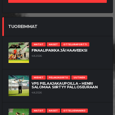
TUOREIMMAT
MATSIT
NAISET
OTTELURAPORTTI
FINAALIPAIKKA JÄI HAAVEEKSI
4.8.2026
MIEHET
PELAAJASIIRTO
UUTINEN
VPS PELAAJAKAUPOILLA – HENRI
SALOMAA SIIRTYY PALLOSEURAAN
4.8.2026
MATSIT
NAISET
OTTELUENNAKKO