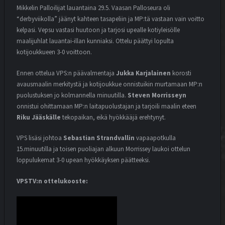
Mikkelin Palloilijat lauantaina 29.5. Vaasan Palloseura oli
“derbyviikolla” jäänyt kahteen tasapeliin ja MP:tä vastaan vain voitto
kelpasi. Vepsu vastasi huutoon ja tarjosi upealle kotiyleisölle
maalijuhlat lauantai-illan kunniaksi. Ottelu päättyi lopulta
kotijoukkueen 3-0 voittoon.
Ennen ottelua VPS:n päävalmentaja
Jukka Karjalainen
korosti
avausmaalin merkitystä ja kotijoukkue onnistuikin murtamaan MP:n
puolustuksen jo kolmannella minuutilla.
Steven Morrisseyn
onnistui ohittamaan MP:n laitapuolustajan ja tarjoili maalin eteen
Riku Jääskälle
tekopaikan, eikä hyökkääjä erehtynyt.
VPS lisäsi johtoa
Sebastian Strandvallin
vapaapotkulla
15.minuutilla ja toisen puoliajan alkuun Morrissey laukoi ottelun
loppulukemat 3-0 upean hyökkäyksen päätteeksi.
VPSTV:n ottelukooste: