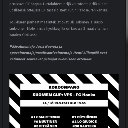
perustava EIF saapuu Hietalahteen neljä voitotonta peliä allaan.
Edellisessä ottelussa EIF tasasi pisteet Turun Palloseuran kanssa.
Joukkueen parhaat maalintekijät ovat Olli Jakonen ja Juuso
Liukkonen. Molemmilla hyökkääjillä on koossa 3 maalia tämän
kauden Ykkösessä.
Päävalmentaja Jussi Nuorela ja
apuvalmentaja/maalivahtivalmentaja Henri Sillanpää ovat
valinneet seuraavat pelaajat huomiseen otteluun: