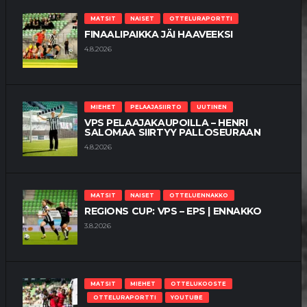
MATSIT
NAISET
OTTELURAPORTTI
FINAALIPAIKKA JÄI HAAVEEKSI
4.8.2026
MIEHET
PELAAJASIIRTO
UUTINEN
VPS PELAAJAKAUPOILLA – HENRI
SALOMAA SIIRTYY PALLOSEURAAN
4.8.2026
MATSIT
NAISET
OTTELUENNAKKO
REGIONS CUP: VPS – EPS | ENNAKKO
3.8.2026
MATSIT
MIEHET
OTTELUKOOSTE
OTTELURAPORTTI
YOUTUBE