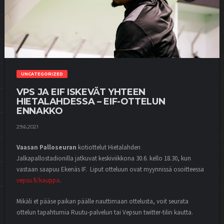
UNCATEGORIZED
VPS JA EIF ISKEVÄT YHTEEN
HIETALAHDESSA – EIF-OTTELUN
ENNAKKO
29.6.2021
Vaasan Palloseuran
kotiottelut Hietalahden
Jalkapallostadionilla jatkuvat keskiviikkona 30.6. kello 18.30, kun
vastaan saapuu Ekenäs IF.
Liput otteluun ovat myynnissä osoitteessa
vepsu.fi/kauppa
.
Mikäli et pääse paikan päälle nauttimaan ottelusta, voit seurata
ottelun tapahtumia Ruutu-palvelun tai Vepsun twitter-tilin kautta.