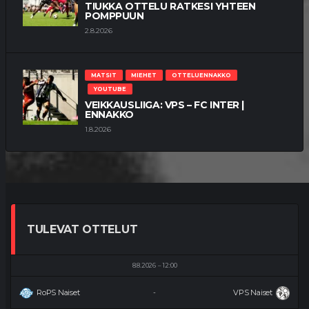
TIUKKA OTTELU RATKESI YHTEEN
POMPPUUN
2.8.2026
MATSIT
MIEHET
OTTELUENNAKKO
YOUTUBE
VEIKKAUSLIIGA: VPS – FC INTER |
ENNAKKO
1.8.2026
TULEVAT OTTELUT
8.8.2026
12:00
RoPS Naiset
VPS Naiset
-