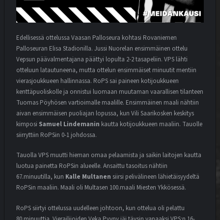
Edellisessä ottelussa Vaasan Palloseura kohtasi Rovaniemen
Palloseuran Elisa Stadionilla. Jussi Nuorelan ensimmäinen ottelu
Vepsun päävalmentajana päättyi lopulta 2-2 tasapeliin. VPS lähti
otteluun latautuneena, mutta ottelun ensimmäiset minuutit mentiin
vierasjoukkueen hallinnassa. RoPS sai paineen kotijoukkueen
kenttäpuoliskolle ja onnistui luomaan muutaman vaarallisen tilanteen
Tuomas Pöyhösen vartioimalle maalille. Ensimmäinen maali nähtiin
aivan ensimmäisen puoliajan lopussa, kun Vili Saarikosken keskitys
kimposi
Samuel Lindemanin
kautta kotijoukkueen maaliin. Tauolle
siirryttiin RoPSin 0-1 johdossa.
Tauolla VPS muutti hieman omaa pelaamista ja saikin laitojen kautta
luotua painetta RoPSin alueelle. Ansaittu tasoitus nähtiin
67.minuutilla, kun
Kalle Multanen
siirsi pelivälineen lähietäisyydeltä
RoPSin maaliin. Maali oli Multasen 100.maali Miesten Ykkösessä.
RoPS siirtyi ottelussa uudelleen johtoon, kun ottelua oli pelattu
80.minuuttia. Vierailijoiden Veka Pyyny jäi täysin vapaaksi VPS:n 16-