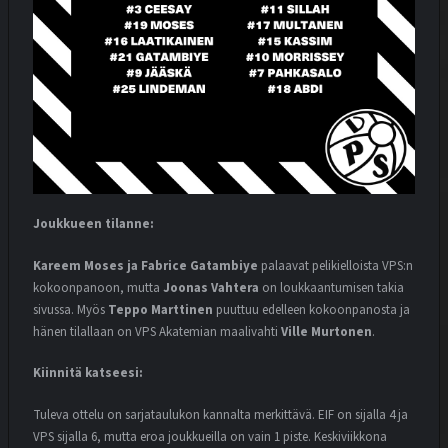
Joukkueen tilanne:
Kareem Moses ja Fabrice Gatambiye
palaavat pelikielloista VPS:n
kokoonpanoon, mutta
Joonas Vahtera
on loukkaantumisen takia
sivussa. Myös
Teppo Marttinen
puuttuu edelleen kokoonpanosta ja
hänen tilallaan on VPS Akatemian maalivahti
Ville Murtonen
.
Kiinnitä katseesi:
Tuleva ottelu on sarjataulukon kannalta merkittävä. EIF on sijalla 4 ja
VPS sijalla 6, mutta eroa joukkueilla on vain 1 piste. Keskiviikkona