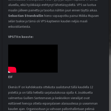
alueella, eikä hyökkääjä erehtynyt lähietäisyydeltä. VPS sai luotua
maalin jälkeen painetta ja tasoitus nähtiin juuri ennen täyttä aikaa.
Sebastian Strandvallin
hieno vapaapotku painui Miikka Mujusen
selän taakse ja tämä oli VPS-kapteenin kauden neljäs maali
erikoistilanteista.
VPSTV:n kooste:
EIF
Ekenäs IF on kahdeksasta ottelusta saalistanut tällä kaudella 12
pistettä ja on tällä hetkellä sarjataulukossa sijalla 4. Joukkuetta
valmentaa Guillem Santesmases ja keskiviikon vierailijat ovat
esittäneet hienoja otteita espanjalaisen alaisuudessa jo useamman
kauden ajan. Organisoituun ja vahvaan pallonhallintaan pelinsä