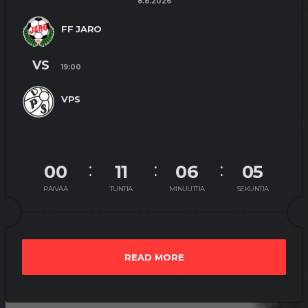
8.8.2026
FF JARO
VS
19:00
VPS
00
11
06
04
PÄIVÄÄ
TUNTIA
MINUUTTIA
SEKUNTIA
READ MORE