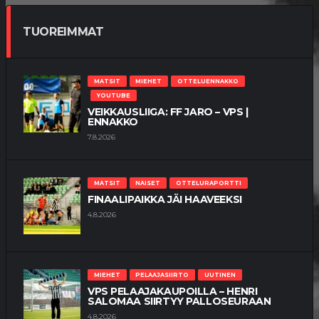
TUOREIMMAT
MATSIT
MIEHET
OTTELUENNAKKO
YOUTUBE
VEIKKAUSLIIGA: FF JARO – VPS |
ENNAKKO
7.8.2026
MATSIT
NAISET
OTTELURAPORTTI
FINAALIPAIKKA JÄI HAAVEEKSI
4.8.2026
MIEHET
PELAAJASIIRTO
UUTINEN
VPS PELAAJAKAUPOILLA – HENRI
SALOMAA SIIRTYY PALLOSEURAAN
4.8.2026