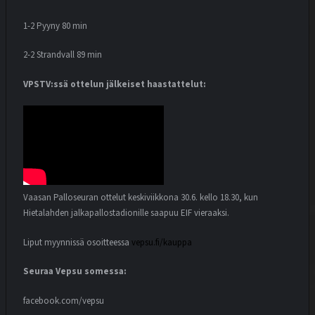
1-2 Pyyny 80 min
2-2 Strandvall 89 min
VPSTV:ssä ottelun jälkeiset haastattelut:
Vaasan Palloseuran ottelut keskiviikkona 30.6. kello 18.30, kun
Hietalahden jalkapallostadionille saapuu EIF vieraaksi.
Liput myynnissä osoitteessa
vepsu.fi/kauppa
Seuraa Vepsu somessa:
facebook.com/vepsu