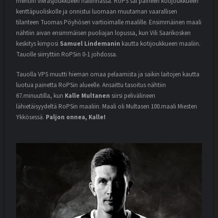
mentiin vierasjoukkueen hallinnassa. RoPS sai paineen kotijoukkueen
kenttäpuoliskolle ja onnistui luomaan muutaman vaarallisen
tilanteen Tuomas Pöyhösen vartioimalle maalille. Ensimmäinen maali
nähtiin aivan ensimmäisen puoliajan lopussa, kun Vili Saarikosken
keskitys kimposi
Samuel Lindemanin
kautta kotijoukkueen maaliin.
Tauolle siirryttiin RoPSin 0-1 johdossa.
Tauolla VPS muutti hieman omaa pelaamista ja saikin laitojen kautta
luotua painetta RoPSin alueelle. Ansaittu tasoitus nähtiin
67.minuutilla, kun
Kalle Multanen
siirsi pelivälineen
lähietäisyydeltä RoPSin maaliin. Maali oli Multasen 100.maali Miesten
Ykkösessä.
Paljon onnea, Kalle!