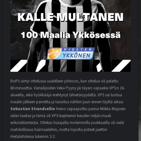
RoPS siirtyi ottelussa uudelleen johtoon, kun ottelua oli pelattu
80.minuuttia. Vierailijoiden Veka Pyyny jäi täysin vapaaksi VPS:n 16-
alueella, eikä hyökkääjä erehtynyt lähietäisyydeltä. VPS sai luotua
maalin jälkeen painetta ja tasoitus nähtiin juuri ennen täyttä aikaa.
Sebastian Strandvallin
hieno vapaapotku painui Miikka Mujusen
selän taakse ja tämä oli VPS-kapteenin kauden neljäs maali
erikoistilanteista. Ottelun lisäajalla molemmilla joukkueilla oli vielä
mahdollisuus lisämaaleihin, mutta lopulta pisteet jaettiin
Hietalahdessa lukemin 2-2.