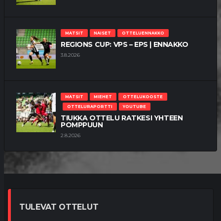
MATSIT
NAISET
OTTELUENNAKKO
REGIONS CUP: VPS – EPS | ENNAKKO
3.8.2026
MATSIT
MIEHET
OTTELUKOOSTE
OTTELURAPORTTI
YOUTUBE
TIUKKA OTTELU RATKESI YHTEEN
POMPPUUN
2.8.2026
TULEVAT OTTELUT