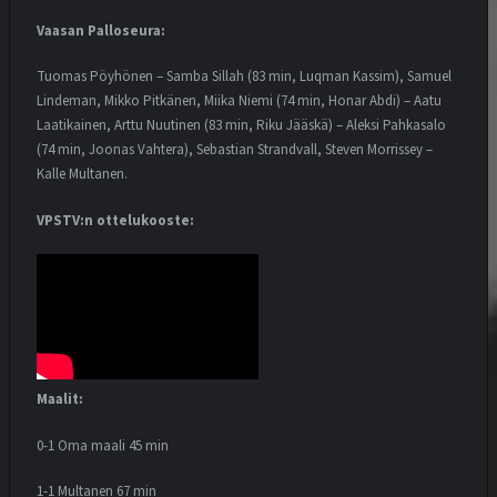
Vaasan Palloseura:
Tuomas Pöyhönen – Samba Sillah (83 min, Luqman Kassim), Samuel
Lindeman, Mikko Pitkänen, Miika Niemi (74 min, Honar Abdi) – Aatu
Laatikainen, Arttu Nuutinen (83 min, Riku Jääskä) – Aleksi Pahkasalo
(74 min, Joonas Vahtera), Sebastian Strandvall, Steven Morrissey –
Kalle Multanen.
VPSTV:n ottelukooste:
Maalit:
0-1 Oma maali 45 min
1-1 Multanen 67 min