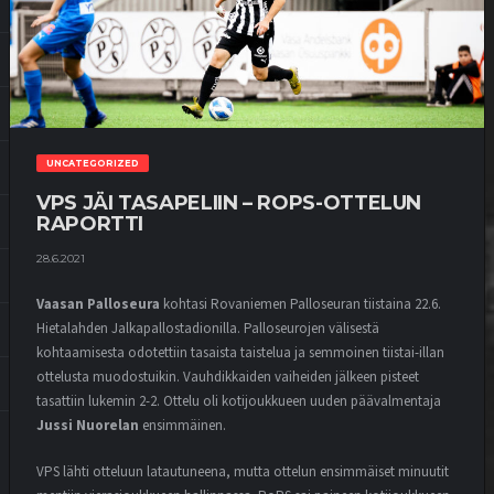
UNCATEGORIZED
VPS JÄI TASAPELIIN – ROPS-OTTELUN
RAPORTTI
28.6.2021
Vaasan Palloseura
kohtasi Rovaniemen Palloseuran tiistaina 22.6.
Hietalahden Jalkapallostadionilla. Palloseurojen välisestä
kohtaamisesta odotettiin tasaista taistelua ja semmoinen tiistai-illan
ottelusta muodostuikin. Vauhdikkaiden vaiheiden jälkeen pisteet
tasattiin lukemin 2-2. Ottelu oli kotijoukkueen uuden päävalmentaja
Jussi Nuorelan
ensimmäinen.
VPS lähti otteluun latautuneena, mutta ottelun ensimmäiset minuutit