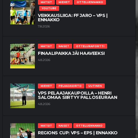
MATSIT
MIEHET
OTTELUENNAKKO
YOUTUBE
VEIKKAUSLIIGA: FF JARO – VPS |
ENNAKKO
7.8.2026
MATSIT
NAISET
OTTELURAPORTTI
FINAALIPAIKKA JÄI HAAVEEKSI
4.8.2026
MIEHET
PELAAJASIIRTO
UUTINEN
VPS PELAAJAKAUPOILLA – HENRI
SALOMAA SIIRTYY PALLOSEURAAN
4.8.2026
MATSIT
NAISET
OTTELUENNAKKO
REGIONS CUP: VPS – EPS | ENNAKKO