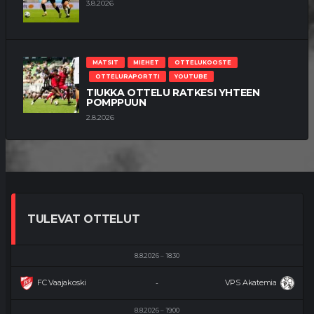
3.8.2026
MATSIT
MIEHET
OTTELUKOOSTE
OTTELURAPORTTI
YOUTUBE
TIUKKA OTTELU RATKESI YHTEEN
POMPPUUN
2.8.2026
TULEVAT OTTELUT
8.8.2026
18:30
FC Vaajakoski
VPS Akatemia
-
8.8.2026
19:00