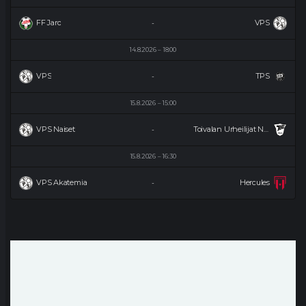
FF Jaro
VPS
-
14.8.2026
18:00
VPS
TPS
-
15.8.2026
15:00
VPS Naiset
Toivalan Urheilijat Naiset
-
15.8.2026
16:30
VPS Akatemia
Hercules
-