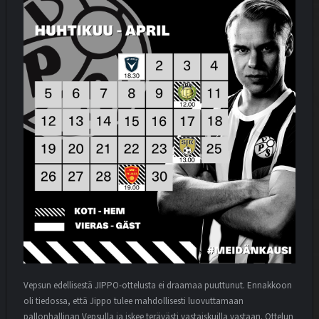
Vepsun edellisestä JIPPO-ottelusta ei draamaa puuttunut. E
nnakkoon
oli tiedossa, että Jippo tulee mahdollisesti luovuttamaan
pallonhallinan Vepsulla ja iskee terävästi vastaiskuilla vastaan. Ottelun