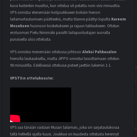
kuva kuitenkin muuttui, kun ottelua oli pelattu noin viisi minuuttia.
VPS onnistui etenemään kotijoukkueen boksiin hienon
laitamurtautumisen päätteeksi, mutta tilanne päättyi lopulta
Kareem
Moseksen
huonoon kosketukseen ja rajuun taklaukseen. Ottelun
erotuomari Pietu Niinimäki passitti laitapuolustajan suoralla
punaisella ulos ottelusta.
VPS onnistui menemään ottelussa johtoon
Aleksi Pahkasalon
hienolla laukauksella, mutta JIPPO onnistui tasoittamaan ottelun
90.minuutilla. Edellisessä ottelussa pisteet jaettiin lukemin 1-1.
VPSTV:n ottelukooste:
VPS saa tänään vastaan Musan Salaman, joka on sarjataulukossa
tällä hetkellä sijalla kuusi. Joukkue on kuudesta ottelusta kerennyt