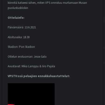
kiinnitä katseesi siihen, miten VPS onnistuu murtamaan Musan
puolustusblokin
Otteluinfo:
Päivämäärä: 13.6.2021
Aloitusaika: 18.30
Stadion: Pori Stadion
Ottelun erotuomari: Jesse Salo
Avustavat: Mika Lamppu & Iiro Pajala
VPSTV:ssä pelaajien ennakkohaastattelut: