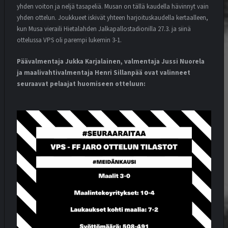
yhden voiton ja neljä tasapeliä. Musan on tällä kaudella hävinnyt vain
yhden ottelun. Joukkueet iskivät yhteen harjoituskaudella kertaalleen,
kun Musa vieraili Hietalahden Jalkapallostadionilla 27.3. ja siinä
ottelussa VPS oli parempi lukemin 3-1.
Päävalmentaja Jukka Karjalainen, valmentaja Jussi Nuorela
ja maalivahtivalmentaja Henri Sillanpää ovat valinneet
seuraavat pelaajat huomiseen otteluun: