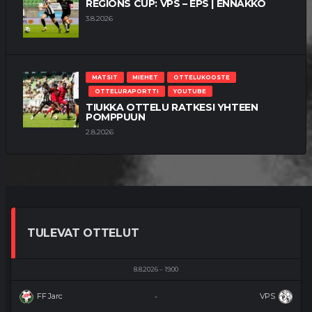
REGIONS CUP: VPS – EPS | ENNAKKO
3.8.2026
MATSIT
MIEHET
OTTELUKOOSTE
OTTELURAPORTTI
YOUTUBE
TIUKKA OTTELU RATKESI YHTEEN
POMPPUUN
2.8.2026
TULEVAT OTTELUT
8.8.2026
19:00
FF Jaro
VPS
-