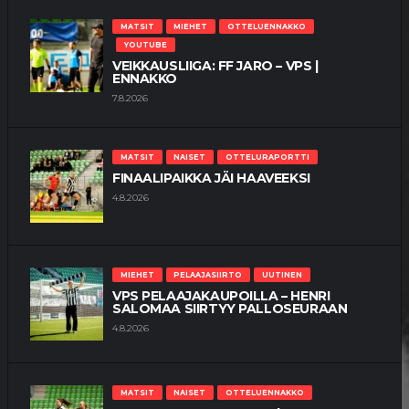
MATSIT
MIEHET
OTTELUENNAKKO
YOUTUBE
VEIKKAUSLIIGA: FF JARO – VPS |
ENNAKKO
7.8.2026
MATSIT
NAISET
OTTELURAPORTTI
FINAALIPAIKKA JÄI HAAVEEKSI
4.8.2026
MIEHET
PELAAJASIIRTO
UUTINEN
VPS PELAAJAKAUPOILLA – HENRI
SALOMAA SIIRTYY PALLOSEURAAN
4.8.2026
MATSIT
NAISET
OTTELUENNAKKO