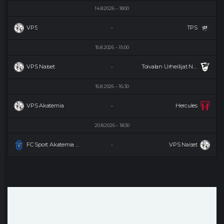
14.8.2026
18:00
VPS
TPS
-
15.8.2026
15:00
VPS Naiset
Toivalan Urheilijat Naiset
-
15.8.2026
16:30
VPS Akatemia
Hercules
-
20.8.2026
18:30
FC Sport Akatemia Naiset
VPS Naiset
-