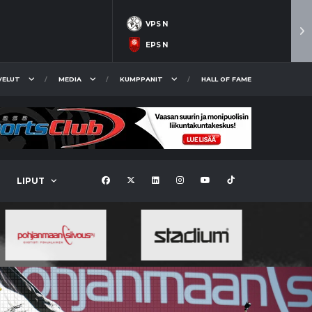
VPS N
EPS N
VELUT
MEDIA
KUMPPANIT
HALL OF FAME
LIPUT