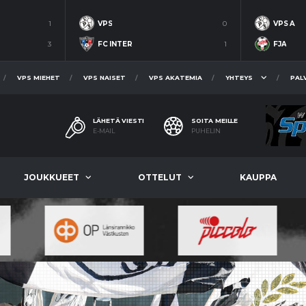
1
VPS
0
VPS A
3
FC INTER
1
FJA
VPS MIEHET
VPS NAISET
VPS AKATEMIA
YHTEYS
PAL
LÄHETÄ VIESTI
SOITA MEILLE
E-MAIL
PUHELIN
JOUKKUEET
OTTELUT
KAUPPA