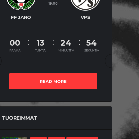
19:00
FF JARO
VPS
00
13
24
53
PÄIVÄÄ
TUNTIA
MINUUTTIA
SEKUNTIA
READ MORE
TUOREIMMAT