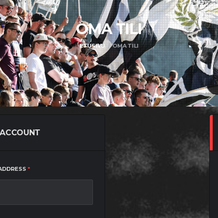
OMA
TILI
ETUSIVU
OMA TILI
 ACCOUNT
REQUIRED
 ADDRESS
*