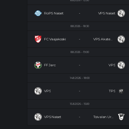
8.8.2026
12:00
RoPS Naiset
-
VPS Naiset
8.8.2026
18:30
FC Vaajakoski
-
VPS Akatemia
8.8.2026
19:00
FF Jaro
-
VPS
14.8.2026
18:00
VPS
-
TPS
15.8.2026
15:00
VPS Naiset
-
Toivalan Urheilijat Naiset