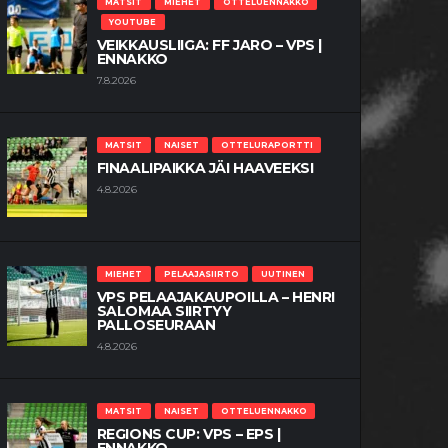
MATSIT
MIEHET
OTTELUENNAKKO
YOUTUBE
VEIKKAUSLIIGA: FF JARO – VPS |
ENNAKKO
7.8.2026
MATSIT
NAISET
OTTELURAPORTTI
FINAALIPAIKKA JÄI HAAVEEKSI
4.8.2026
MIEHET
PELAAJASIIRTO
UUTINEN
VPS PELAAJAKAUPOILLA – HENRI
SALOMAA SIIRTYY
PALLOSEURAAN
4.8.2026
MATSIT
NAISET
OTTELUENNAKKO
REGIONS CUP: VPS – EPS |