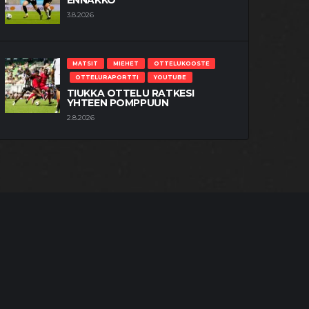
ENNAKKO
3.8.2026
MATSIT
MIEHET
OTTELUKOOSTE
OTTELURAPORTTI
YOUTUBE
TIUKKA OTTELU RATKESI
YHTEEN POMPPUUN
2.8.2026