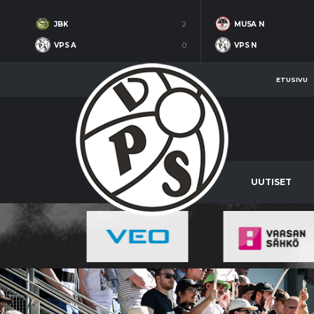
JBK
2
MUSA N
VPS A
0
VPS N
ETUSIVU
UUTISET