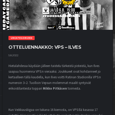
UNCATEGORIZED
OTTELUENNAKKO: VPS – ILVES
5.8.2022
Hietalahdessa käydään jälleen taistelu tärkeistä pisteistä, kun Ilves
saapuu huomenna VPS:n vieraaksi. Joukkueet ovat kohdanneet jo
kertaalleen tällä kaudella, kun Ilves voitti Ratinan Stadionilla VPS:n
numeroin 3–2. Tuolloin Vepsun molemmat maalit syntyivät
erikoistilanteista toppari
Mikko Pitkäsen
toimesta.
Kun Veikkausliigaa on takana 16 kierrosta, on VPS:llä kasassa 17