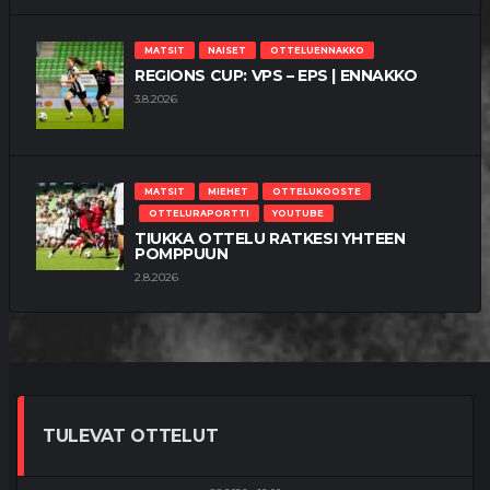
MATSIT
NAISET
OTTELUENNAKKO
REGIONS CUP: VPS – EPS | ENNAKKO
3.8.2026
MATSIT
MIEHET
OTTELUKOOSTE
OTTELURAPORTTI
YOUTUBE
TIUKKA OTTELU RATKESI YHTEEN
POMPPUUN
2.8.2026
TULEVAT OTTELUT