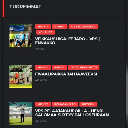
TUOREIMMAT
MATSIT
MIEHET
OTTELUENNAKKO
YOUTUBE
VEIKKAUSLIIGA: FF JARO – VPS |
ENNAKKO
7.8.2026
MATSIT
NAISET
OTTELURAPORTTI
FINAALIPAIKKA JÄI HAAVEEKSI
4.8.2026
MIEHET
PELAAJASIIRTO
UUTINEN
VPS PELAAJAKAUPOILLA – HENRI
SALOMAA SIIRTYY PALLOSEURAAN
4.8.2026