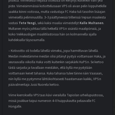
pistettä. Viimeisestä neljästä ottelusta on kertynyt kuitenkin vain yksi
piste. Viimeisimmässä kotiottelussaan VPS oli aivan pelin loppuhetkille
saakka kiinni voitossa, mutta vastustaja FC Haka tuli tasoihin lisäajan
viimeisellä peliminuutilla. 3–3 päättyneessä trillerissä Vepsun maaleista
vastasi
Tete Yengi
, sekä kaksi maalia viimeistellyt
Kalle Multanen
.
Multanen myös johtaa tällä hetkellä VPS:n sisäistä maalipörssiä, ja
koko Veikkausliigan maalitilastoissa hän on kolmannella sijalla
kahdeksalla täysosumalla.
– Kotivoitto oli todella lähellä viimeksi, jopa harmittavan lähellä.
Meidän mielestämme meidän olisi pitänyt pystyä voittamaan Haka, ja
seuraavalla viikolla Haka voitti kuitenkin sarjakärki KuPS:n. Se kertoo
tästä sarjasta ja tavallaan meistäkin, että kyllä me pystytään
voittamaan kenet tahansa. Kuka tahansa tulee tänne näin Vaasaan,
niin kyllä me pystymme lähtökohtaisesti haastamaan kaikki, VPS:n
päävalmentaja Jussi Nuorela kertoo.
Viime kierroksella VPS taas kävi vierailulla Tapiolan urheilupuistossa,
missä joukkue taipui numeroin 4–0 huippukautta pelaavalle FC
Hongalle.