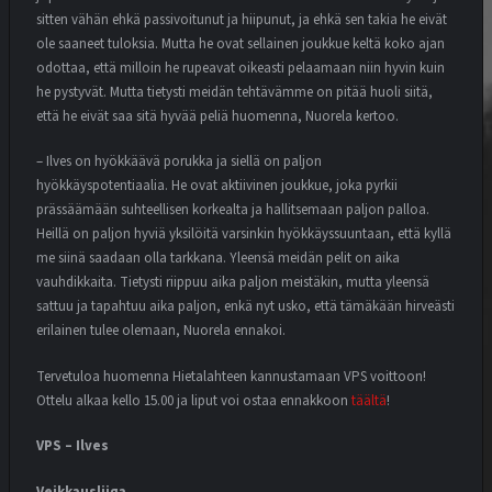
sitten vähän ehkä passivoitunut ja hiipunut, ja ehkä sen takia he eivät
ole saaneet tuloksia. Mutta he ovat sellainen joukkue keltä koko ajan
odottaa, että milloin he rupeavat oikeasti pelaamaan niin hyvin kuin
he pystyvät. Mutta tietysti meidän tehtävämme on pitää huoli siitä,
että he eivät saa sitä hyvää peliä huomenna, Nuorela kertoo.
– Ilves on hyökkäävä porukka ja siellä on paljon
hyökkäyspotentiaalia. He ovat aktiivinen joukkue, joka pyrkii
prässäämään suhteellisen korkealta ja hallitsemaan paljon palloa.
Heillä on paljon hyviä yksilöitä varsinkin hyökkäyssuuntaan, että kyllä
me siinä saadaan olla tarkkana. Yleensä meidän pelit on aika
vauhdikkaita. Tietysti riippuu aika paljon meistäkin, mutta yleensä
sattuu ja tapahtuu aika paljon, enkä nyt usko, että tämäkään hirveästi
erilainen tulee olemaan, Nuorela ennakoi.
Tervetuloa huomenna Hietalahteen kannustamaan VPS voittoon!
Ottelu alkaa kello 15.00 ja liput voi ostaa ennakkoon
täältä
!
VPS – Ilves
Veikkausliiga