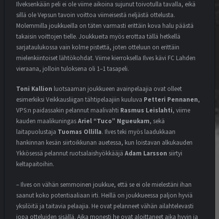
Ilveksenkään peli ei ole viime aikoina sujunut toivotulla tavalla, eikä
sillä ole Vepsun tavoin voittoa viimeisestä neljästä ottelusta.
Molemmilla joukkueilla on täten varmasti erittäin kova halu päästä
takaisin voittojen tielle. Joukkueita myös erottaa tällä hetkellä
sarjataulukossa vain kolme pistettä, joten otteluun on erittäin
mielenkiintoiset lähtökohdat. Viime kierroksella Ilves kävi FC Lahden
vieraana, jolloin tuloksena oli 1–1 tasapeli.
Toni Kallion
luotsaaman joukkueen avainpelaajia ovat olleet
esimerkiksi Veikkausliigan tähtipelaajiin kuuluva
Petteri Pennanen
,
VPS:n paidassakin pelannut maalivahti
Rasmus Leislahti
, viime
kauden maalikuningas
Ariel “Tuco” Ngueukam
, sekä
laitapuolustaja
Tuomas Ollilla
. Ilves teki myös laadukkaan
hankinnan kesän siirtoikkunan auetessa, kun loistavan alkukauden
Ykkösessä pelannut ruotsalaishyökkääjä
Adam Larsson
siirtyi
keltapaitoihin.
– Ilves on vähän semmoinen joukkue, että se ei ole mielestäni ihan
saanut koko potentiaaliaan irti. Heillä on joukkueessa paljon hyviä
yksilöitä ja taitavia pelaajia. He ovat pelanneet vähän ailahtelevasti
jopa otteluiden sisällä. Aika monesti he ovat aloittaneet aika hyvin ja