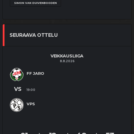
2.8.2026
SIMON VAN DUIVENBOODEN
MATSIT
MIEHET
OTTELUENNAKKO
YOUTUBE
VEIKKAUSLIIGA: VPS – FC INTER |
SEURAAVA OTTELU
ENNAKKO
1.8.2026
VEIKKAUSLIIGA
8.8.2026
MATSIT
MIEHET
OTTELUKOOSTE
OTTELURAPORTTI
YOUTUBE
FF JARO
KUPS TYLY ISÄNTÄ –
“TOIVOTTAVASTI TÄMÄ OLI
YKSITTÄINEN KATASTROFI”
VS
19:00
25.7.2026
VPS
MATSIT
MIEHET
OTTELUENNAKKO
YOUTUBE
VEIKKAUSLIIGA: KUPS – VPS |
ENNAKKO