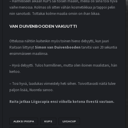
– Harmilliseen aikaan KuPS sai toisen maalin, meillä oli siinä tosi hyvä
9.7.2026
vaihe menossa. Kolmas oli sitten vähän kosmetiikkaa ja tappoi pelin
niin sanotusti. Tottakai kolme maalia omiin on ihan liikaa.
MATSIT
MIEHET
OTTELUKOOSTE
VAN DUIVENBOODEN VAKUUTTI
OTTELURAPORTTI
YOUTUBE
TÄRKEÄT KOLME PISTETTÄ JÄIVÄT
VAASAAN
Ottelussa nähtiin kuitenkin myös toinen hieno debyytti, kun juuri
4.7.2026
Raitaan liittynyt
Simon van Duivenbooden
tarvitsi vain 20 sekuntia
ensimmäiseen maaliinsa.
– Hyvä debyytti. Tulos harmillinen, mutta olen iloinen maalistani, hän
MATSIT
MIEHET
OTTELUENNAKKO
YOUTUBE
kertoo.
VEIKKAUSLIIGA: VPS – IFK
MARIEHAMN | ENNAKKO
– Tosi hyvä, laadukas viimeistely heti siihen. Toivottavasti näitä tulee
3.7.2026
paljon lisää, Nuorela sanoo.
Raita jatkaa Liigacupia ensi viikolla kotona Ilvestä vastaan.
MATSIT
MIEHET
OTTELUKOOSTE
OTTELURAPORTTI
YOUTUBE
TIUKKA OTTELU RATKESI YHTEEN
ALEKSI PIISPA
KUPS
LIIGACUP
POMPPUUN