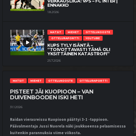
VEIKKAUSLIIGA: VPS – FC INTER |
ENNAKKO
1.8.2026
MATSIT
MIEHET
OTTELUKOOSTE
OTTELURAPORTTI
YOUTUBE
KUPS TYLY ISÄNTÄ –
“TOIVOTTAVASTI TÄMÄ OLI
YKSITTÄINEN KATASTROFI”
25.7.2026
MATSIT
MIEHET
OTTELUKOOSTE
MATSIT
MIEHET
OTTELURAPORTTI
OTTELUENNAKKO
YOUTUBE
PISTEET JÄI KUOPIOON – VAN
VEIKKAUSLIIGA: KUPS – VPS |
DUIVENBOODEN ISKI HETI
ENNAKKO
24.7.2026
31.1.2026
Raidan vierasreissu Kuopioon päättyi 3-1 -tappioon.
Päävalmentaja Jussi Nuorela näki joukkueensa pelaamisessa
MATSIT
MIEHET
OTTELUKOOSTE
OTTELURAPORTTI
YOUTUBE
kuitenkin parannuksia viime viikosta.