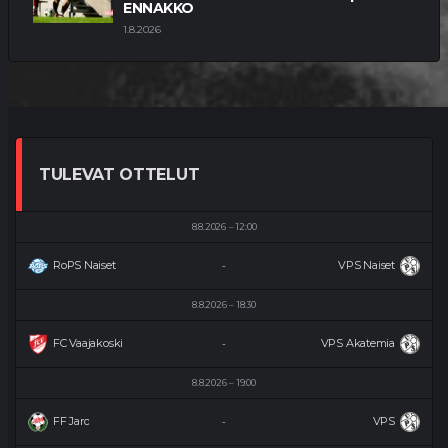
ENNAKKO
1.8.2026
TULEVAT OTTELUT
8.8.2026
12:00
RoPS Naiset
VPS Naiset
-
8.8.2026
18:30
FC Vaajakoski
VPS Akatemia
-
8.8.2026
19:00
FF Jaro
VPS
-