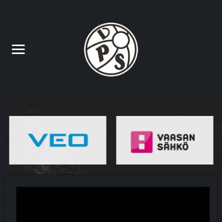
MATSIT
MIEHET
OTTELUENNAKKO
YOUTUBE
VEIKKAUSLIIGA: VPS – SJK |
ENNAKKO
9.7.2026
MATSIT
MIEHET
OTTELUKOOSTE
OTTELURAPORTTI
YOUTUBE