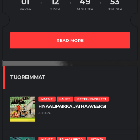
01
12
49
53
24.7.2026
PÄIVÄÄ
TUNTIA
MINUUTTIA
SEKUNTIA
MATSIT
MIEHET
OTTELUKOOSTE
OTTELURAPORTTI
YOUTUBE
VIRHEET KOSTAUTUIVAT TÄNÄÄN
READ MORE
18.7.2026
MATSIT
MIEHET
OTTELUENNAKKO
YOUTUBE
TUOREIMMAT
VEIKKAUSLIIGA: HJK – VPS |
ENNAKKO
17.7.2026
MATSIT
NAISET
OTTELURAPORTTI
FINAALIPAIKKA JÄI HAAVEEKSI
MATSIT
MIEHET
OTTELUKOOSTE
4.8.2026
OTTELURAPORTTI
YOUTUBE
DEBYTANTTI UPOTTI SJK:N
10.7.2026
MIEHET
PELAAJASIIRTO
UUTINEN