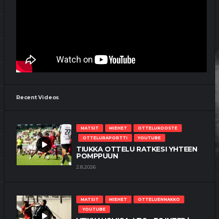
TÄRKEÄT KOLME PISTETTÄ JÄIVÄT
VAASAAN
4.7.2026
MATSIT
MIEHET
OTTELUENNAKKO
YOUTUBE
VEIKKAUSLIIGA: VPS – IFK
MARIEHAMN | ENNAKKO
3.7.2026
Recent Videos
MATSIT
MIEHET
OTTELUKOOSTE
OTTELURAPORTTI
YOUTUBE
TIUKKA OTTELU RATKESI YHTEEN
POMPPUUN
2.8.2026
MATSIT
MIEHET
OTTELUENNAKKO
YOUTUBE