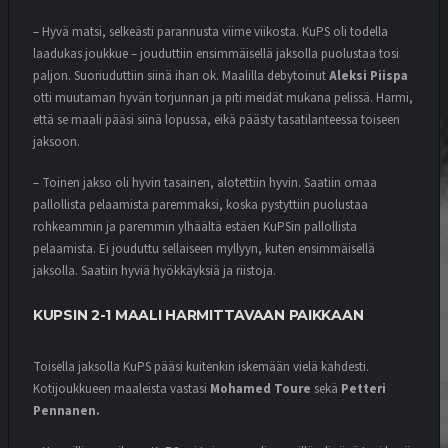
VIRHEET KOSTAUTUIVAT TÄNÄÄN
18.7.2026
– Hyvä matsi, selkeästi parannusta viime viikosta. KuPS oli todella
laadukas joukkue – jouduttiin ensimmäisellä jaksolla puolustaa tosi
paljon. Suoriuduttiin siinä ihan ok. Maalilla debytoinut
Aleksi Piispa
otti muutaman hyvän torjunnan ja piti meidät mukana pelissä. Harmi,
MATSIT
MIEHET
OTTELUENNAKKO
että se maali pääsi siinä lopussa, eikä päästy tasatilanteessa toiseen
YOUTUBE
jaksoon.
VEIKKAUSLIIGA: HJK – VPS |
ENNAKKO
17.7.2026
– Toinen jakso oli hyvin tasainen, alotettiin hyvin. Saatiin omaa
pallollista pelaamista paremmaksi, koska pystyttiin puolustaa
rohkeammin ja paremmin ylhäältä estäen KuPSin pallollista
pelaamista. Ei jouduttu sellaiseen myllyyn, kuten ensimmäisellä
MATSIT
MIEHET
OTTELUKOOSTE
OTTELURAPORTTI
YOUTUBE
jaksolla. Saatiin hyviä hyökkäyksiä ja riistoja.
DEBYTANTTI UPOTTI SJK:N
10.7.2026
KUPSIN 2-1 MAALI HARMITTAVAAN PAIKKAAN
Toisella jaksolla KuPS pääsi kuitenkin iskemään vielä kahdesti.
MATSIT
MIEHET
OTTELUENNAKKO
Kotijoukkueen maaleista vastasi
Mohamed Toure
sekä
Petteri
YOUTUBE
Pennanen.
VEIKKAUSLIIGA: VPS – SJK |
ENNAKKO