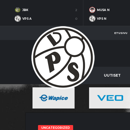
JBK
2
MUSA N
VPS A
0
VPS N
ETUSIVU
UUTISET
UNCATEGORIZED