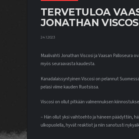
TERVETULOA VAA
JONATHAN VISCOSI
24.1.2023
Maalivahti Jonathan Viscosi ja Vaasan Palloseura o
myös seuraavasta kaudesta.
Kanadalaissyntyinen Viscosi on pelannut Suomessa
pelasi viime kauden Ruotsissa.
Viscosi on ollut pitkään valmennuksen kiinnostuk
– Hän ollut yksi vaihtoehto ja häneen päädyttiin, h
ulkopuolella, hyvät reaktiot ja niin sanotusti nykyai