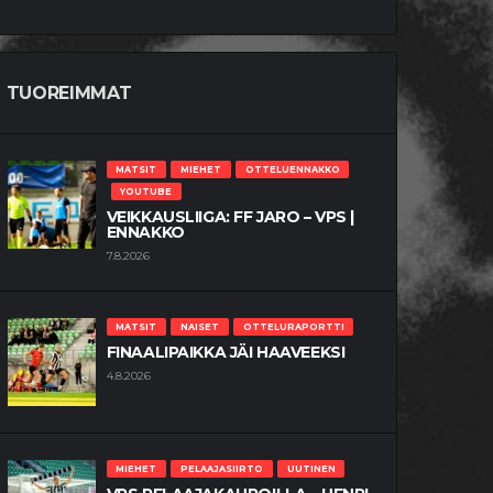
TUOREIMMAT
MATSIT
MIEHET
OTTELUENNAKKO
YOUTUBE
VEIKKAUSLIIGA: FF JARO – VPS |
ENNAKKO
7.8.2026
MATSIT
NAISET
OTTELURAPORTTI
FINAALIPAIKKA JÄI HAAVEEKSI
4.8.2026
MIEHET
PELAAJASIIRTO
UUTINEN