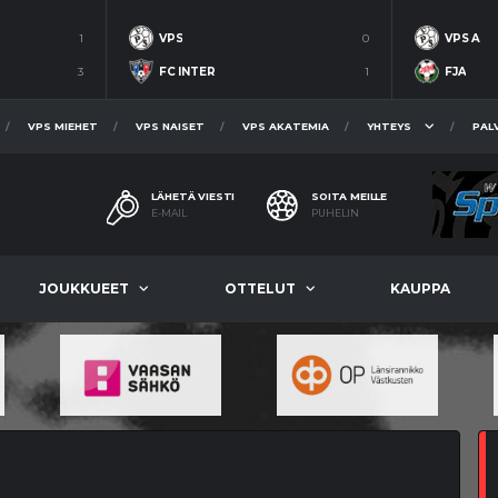
1
VPS
0
VPS A
3
FC INTER
1
FJA
VPS MIEHET
VPS NAISET
VPS AKATEMIA
YHTEYS
PAL
LÄHETÄ VIESTI
SOITA MEILLE
E-MAIL
PUHELIN
JOUKKUEET
OTTELUT
KAUPPA