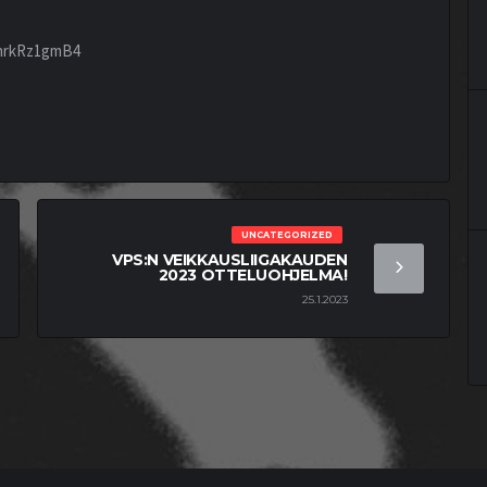
/5hrkRz1gmB4
UNCATEGORIZED
VPS:N VEIKKAUSLIIGAKAUDEN
2023 OTTELUOHJELMA!
25.1.2023