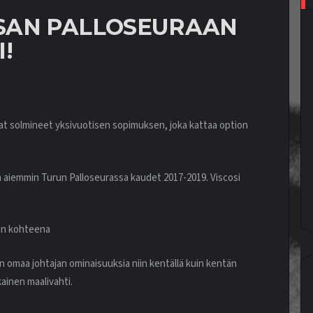
SAN PALLOSEURAAN
!
vat solmineet yksivuotisen sopimuksen, joka kattaa option
 aiemmin Turun Palloseurassa kaudet 2017-2019. Viscosi
sen kohteena
än omaa johtajan ominaisuuksia niin kentällä kuin kentän
kainen maalivahti.