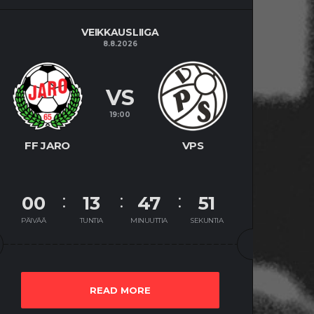
VEIKKAUSLIIGA
8.8.2026
VS
19:00
FF JARO
VPS
00
13
47
51
PÄIVÄÄ
TUNTIA
MINUUTTIA
SEKUNTIA
READ MORE