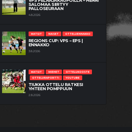
VPS PELAAJAKAUPOILLA – HENRI
SALOMAA SIIRTYY
PALLOSEURAAN
4.8.2026
MATSIT
NAISET
OTTELUENNAKKO
REGIONS CUP: VPS – EPS |
ENNAKKO
3.8.2026
MATSIT
MIEHET
OTTELUKOOSTE
OTTELURAPORTTI
YOUTUBE
TIUKKA OTTELU RATKESI
YHTEEN POMPPUUN
2.8.2026