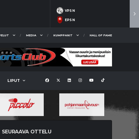
VPS N
EPS N
VELUT
MEDIA
KUMPPANIT
HALL OF FAME
LIPUT
SEURAAVA OTTELU