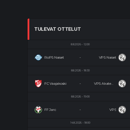
TULEVAT OTTELUT
8.8.2026
12:00
RoPS Naiset
-
VPS Naiset
8.8.2026
18:30
FC Vaajakoski
-
VPS Akatemia
8.8.2026
19:00
FF Jaro
-
VPS
14.8.2026
18:00