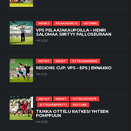
MIEHET
PELAAJASIIRTO
UUTINEN
VPS PELAAJAKAUPOILLA – HENRI
SALOMAA SIIRTYY PALLOSEURAAN
4.8.2026
MATSIT
NAISET
OTTELUENNAKKO
REGIONS CUP: VPS – EPS | ENNAKKO
3.8.2026
MATSIT
MIEHET
OTTELUKOOSTE
OTTELURAPORTTI
YOUTUBE
TIUKKA OTTELU RATKESI YHTEEN
POMPPUUN
2.8.2026