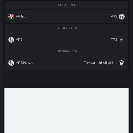
8.8.2026
19:00
FF Jaro
VPS
-
14.8.2026
18:00
VPS
TPS
-
15.8.2026
15:00
VPS Naiset
Toivalan Urheilijat Naiset
-