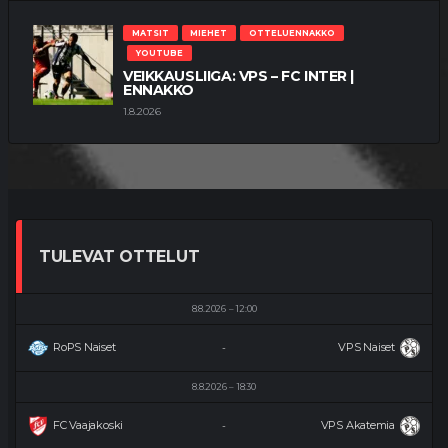
MATSIT
MIEHET
OTTELUENNAKKO
YOUTUBE
VEIKKAUSLIIGA: VPS – FC INTER |
ENNAKKO
1.8.2026
TULEVAT OTTELUT
8.8.2026
12:00
RoPS Naiset
VPS Naiset
-
8.8.2026
18:30
FC Vaajakoski
VPS Akatemia
-