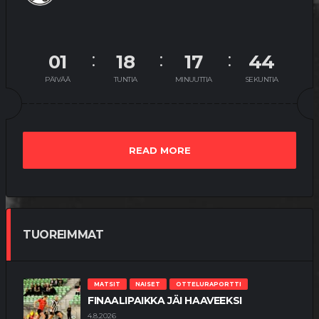
01
18
17
44
PÄIVÄÄ
TUNTIA
MINUUTTIA
SEKUNTIA
READ MORE
TUOREIMMAT
MATSIT
NAISET
OTTELURAPORTTI
FINAALIPAIKKA JÄI HAAVEEKSI
4.8.2026