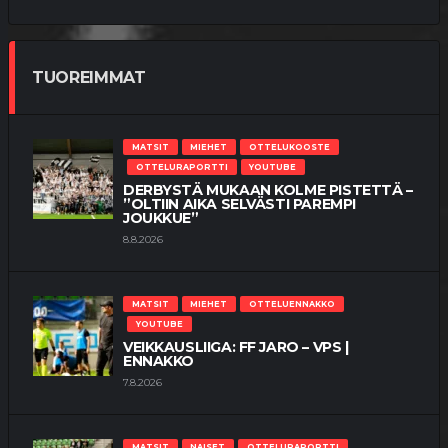
TUOREIMMAT
MATSIT
MIEHET
OTTELUKOOSTE
OTTELURAPORTTI
YOUTUBE
DERBYSTÄ MUKAAN KOLME PISTETTÄ –
”OLTIIN AIKA SELVÄSTI PAREMPI
JOUKKUE”
8.8.2026
MATSIT
MIEHET
OTTELUENNAKKO
YOUTUBE
VEIKKAUSLIIGA: FF JARO – VPS |
ENNAKKO
7.8.2026
MATSIT
NAISET
OTTELURAPORTTI