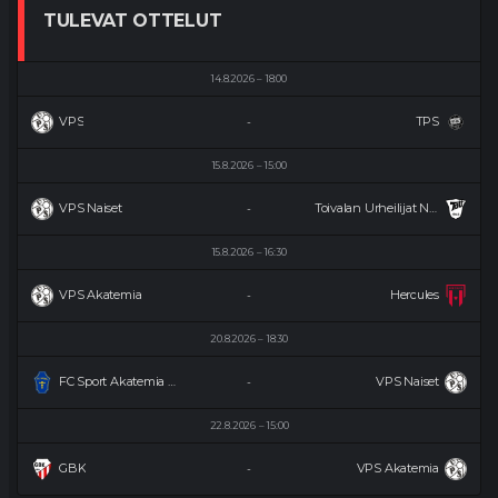
TULEVAT OTTELUT
14.8.2026
18:00
VPS
TPS
-
15.8.2026
15:00
VPS Naiset
Toivalan Urheilijat Naiset
-
15.8.2026
16:30
VPS Akatemia
Hercules
-
20.8.2026
18:30
FC Sport Akatemia Naiset
VPS Naiset
-
22.8.2026
15:00
GBK
VPS Akatemia
-