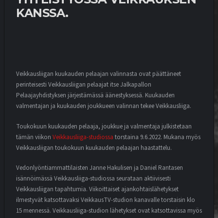
KANSSA.
Veikkausliigan kuukauden pelaajan valinnasta ovat päättäneet
perinteisesti Veikkausliigan pelaajat itse Jalkapallon
Pelaajayhdistyksen järjestämässä äänestyksessä. Kuukauden
valmentajan ja kuukauden joukkueen valinnan tekee Veikkausliiga.
Toukokuun kuukauden pelaaja, joukkue ja valmentaja julkistetaan
tämän viikon
Veikkausliiga-studiossa
torstaina 9.6.2022. Mukana myös
Veikkausliigan toukokuun kuukauden pelaajan haastattelu.
Vedonlyöntiammattilaisten Janne Hakulisen ja Daniel Rantasen
isännöimässä Veikkausliiga-studiossa seurataan aktiivisesti
Veikkausliigan tapahtumia. Viikoittaiset ajankohtaislähetykset
ilmestyvät katsottavaksi VeikkausTV-studion kanavalle torstaisin klo
15 mennessä. Veikkausliiga-studion lähetykset ovat katsottavissa myös