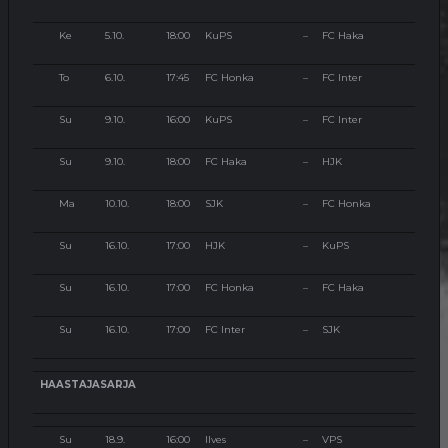
Ke
5.10.
18:00
KuPS
–
FC Haka
To
6.10.
17:45
FC Honka
–
FC Inter
Su
9.10.
16:00
KuPS
–
FC Inter
Su
9.10.
18:00
FC Haka
–
HJK
Ma
10.10.
18:00
SJK
–
FC Honka
Su
16.10.
17:00
HJK
–
KuPS
Su
16.10.
17:00
FC Honka
–
FC Haka
Su
16.10.
17:00
FC Inter
–
SJK
HAASTAJASARJA
Su
18.9.
16:00
Ilves
–
VPS