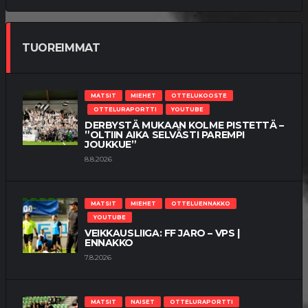
TUOREIMMAT
MATSIT
MIEHET
OTTELUKOOSTE
OTTELURAPORTTI
YOUTUBE
DERBYSTÄ MUKAAN KOLME PISTETTÄ –
”OLTIIN AIKA SELVÄSTI PAREMPI
JOUKKUE”
8.8.2026
MATSIT
MIEHET
OTTELUENNAKKO
YOUTUBE
VEIKKAUSLIIGA: FF JARO – VPS |
ENNAKKO
7.8.2026
MATSIT
NAISET
OTTELURAPORTTI