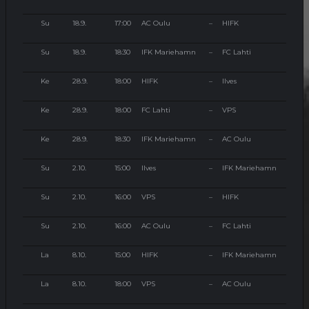
Su
18.9.
17:00
AC Oulu
–
HIFK
Su
18.9.
18:30
IFK Mariehamn
–
FC Lahti
Ke
28.9.
18:00
HIFK
–
Ilves
Ke
28.9.
18:00
FC Lahti
–
VPS
Ke
28.9.
18:30
IFK Mariehamn
–
AC Oulu
Su
2.10.
15:00
Ilves
–
IFK Mariehamn
Su
2.10.
16:00
VPS
–
HIFK
Su
2.10.
16:00
AC Oulu
–
FC Lahti
La
8.10.
15:00
HIFK
–
IFK Mariehamn
La
8.10.
18:00
VPS
–
AC Oulu