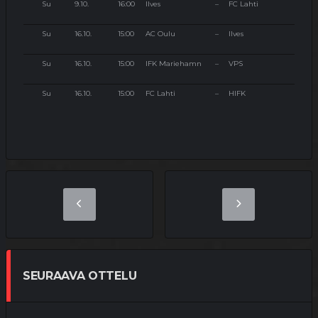
Su
9.10.
16:00
Ilves
–
FC Lahti
Su
16.10.
15:00
AC Oulu
–
Ilves
Su
16.10.
15:00
IFK Mariehamn
–
VPS
Su
16.10.
15:00
FC Lahti
–
HIFK
SEURAAVA OTTELU