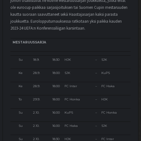
johon osallistuvat ne kolme Mestaruussarjan joukkuetta, jotka eivät
ole eurocup-paikkaa sarjasijoituksen tai Suomen Cupin mestaruuden
kautta suoraan saavuttaneet sekä Haastajasarjan kaksi parasta
joukkuetta. Eurolopputurnauksessa ratkotaan yksi paikka kauden
2023-24 UEFA:n Konferenssiliigan karsintaan.
MESTARUUSSARJA
Su
18.9.
18:30
HJK
–
SJK
Ke
28.9.
18:00
SJK
–
KuPS
Ke
28.9.
18:00
FC Inter
–
FC Haka
To
29.9.
18:00
FC Honka
–
HJK
Su
2.10.
16:00
KuPS
–
FC Honka
Su
2.10.
16:00
FC Haka
–
SJK
Su
2.10.
18:30
HJK
–
FC Inter