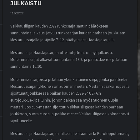
JULKAISTU
13.9.2022
Veikkausliigan kauden 2022 runkosarja saatiin päätökseen
sunnuntaina ja kausi jatkuu runkosarjan kuuden parhaan joukkueen
Mestaruussarjalla ja sijoille 7.-12. päätyneiden Haastajasarjalla.
Mestaruus- ja Haastajasarjan otteluohjelmat on nyt julkaistu.
Molemmat sarjat alkavat sunnuntaina 18.9. ja päätöskierros pelataan
sunnuntaina 16.10.
Molemmissa sarjoissa pelataan yksinkertainen sarja, jonka päätteeksi
Mestaruussarjan ykkönen on Suomen mestari. Mestarin lisäksi hopealle
sijoittunut joukkue saa paikan kauden 2023-24 UEFA:n
eurojoukkuekilpailuihin, johon paikan saa myös Suomen Cupin
mestari. Jos cup-mestari sijoittuu Veikkausliigassa kahden parhaan
joukkoon, suora eurocup-paikka menee Veikkausliigassa kolmanneksi
sijoittuneelle.
Mestaruus- ja Haastajasarjan jälkeen pelataan vielä Eurolopputurnaus,