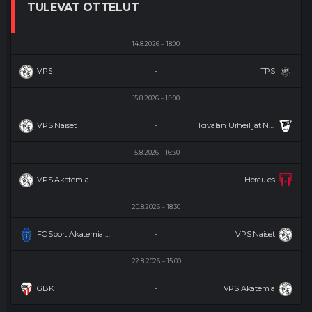
TULEVAT OTTELUT
14.8.2026
18:00
VPS
TPS
-
15.8.2026
15:00
VPS Naiset
Toivalan Urheilijat Naiset
-
15.8.2026
16:30
VPS Akatemia
Hercules
-
20.8.2026
18:30
FC Sport Akatemia Naiset
VPS Naiset
-
22.8.2026
15:00
GBK
VPS Akatemia
-