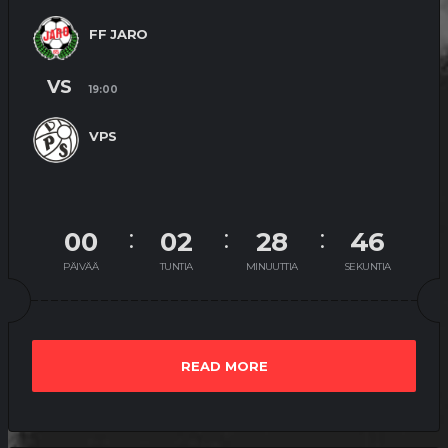
FF JARO
VS
19:00
VPS
00
02
28
46
PÄIVÄÄ
TUNTIA
MINUUTTIA
SEKUNTIA
READ MORE