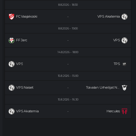
8.8.2026
18:30
FC Vaajakoski
VPS Akatemia
-
8.8.2026
19:00
FF Jaro
VPS
-
14.8.2026
18:00
VPS
TPS
-
15.8.2026
15:00
VPS Naiset
Toivalan Urheilijat Naiset
-
15.8.2026
16:30
VPS Akatemia
Hercules
-