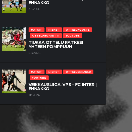
ENNAKKO
3.8.2026
MATSIT
MIEHET
OTTELUKOOSTE
OTTELURAPORTTI
YOUTUBE
TIUKKA OTTELU RATKESI
YHTEEN POMPPUUN
2.8.2026
MATSIT
MIEHET
OTTELUENNAKKO
YOUTUBE
VEIKKAUSLIIGA: VPS – FC INTER |
ENNAKKO
1.8.2026