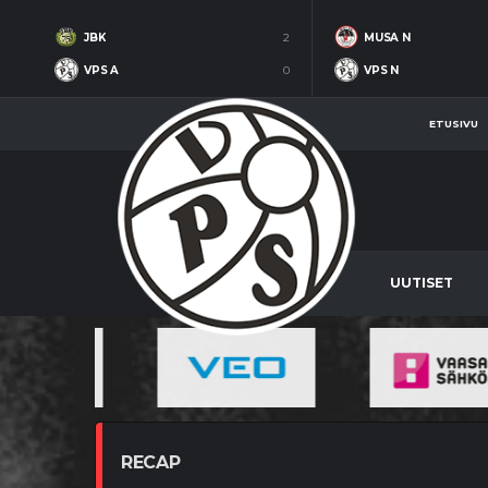
JBK
2
MUSA N
VPS A
0
VPS N
ETUSIVU
UUTISET
RECAP