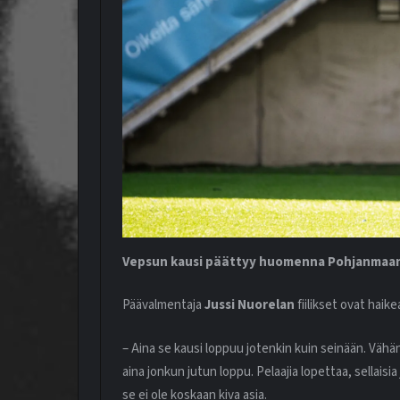
Vepsun kausi päättyy huomenna Pohjanmaan 
Päävalmentaja
Jussi Nuorelan
fiilikset ovat haike
– Aina se kausi loppuu jotenkin kuin seinään. Vähän 
aina jonkun jutun loppu. Pelaajia lopettaa, sellais
se ei ole koskaan kiva asia.