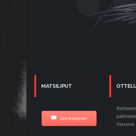
MATSILIPUT
OTTEL
Kohtaamme 
päätöskier
Lippukauppaan
Vaasassa.