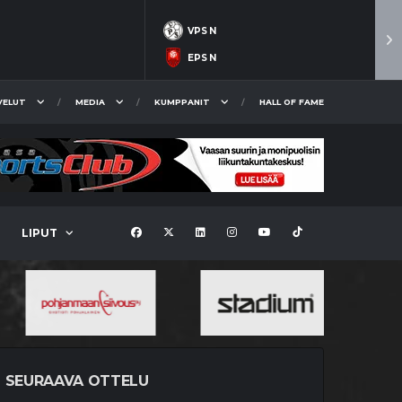
VPS N
EPS N
VELUT
MEDIA
KUMPPANIT
HALL OF FAME
LIPUT
SEURAAVA OTTELU