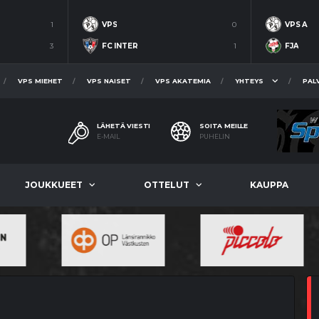
1
VPS
0
VPS A
3
FC INTER
1
FJA
VPS MIEHET
VPS NAISET
VPS AKATEMIA
YHTEYS
PAL
LÄHETÄ VIESTI
SOITA MEILLE
E-MAIL
PUHELIN
JOUKKUEET
OTTELUT
KAUPPA