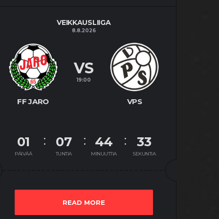
VEIKKAUSLIIGA
8.8.2026
VS
19:00
FF JARO
VPS
01
07
44
32
PÄIVÄÄ
TUNTIA
MINUUTTIA
SEKUNTIA
READ MORE