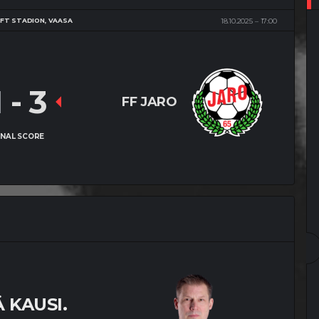
FT STADION, VAASA
18.10.2025
17:00
1
-
3
FF JARO
INAL SCORE
 KAUSI.