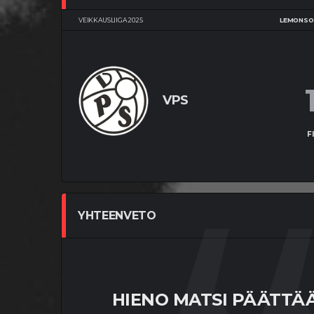
VEIKKAUSLIIGA 2025
LEMONSO
VPS
F
YHTEENVETO
HIENO MATSI PÄÄTTÄÄ