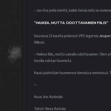
– Jos itse peliä miettii, kaikki tietää mitä se molem
”HAIKEA, MUTTA ODOTTAVAINEN FIILIS”
Seurassa 13 kautta pelannut VPS-legenda
Jesper
fiiliksin.
– Haikea fiilis, mutta samalla odottavainen. Olen yr
Innolla odotan huomista.
Kausi päätetään huomenna hienoissa merkeissä. Tu
—
Kuva: Iiris Kotimäki
Teksti: Neea Rantala