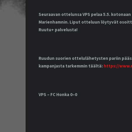
Seuraavan ottelunsa VPS pelaa 5.5. kotonaan 
Marienhamnin. Liput otteluun löytyvät osoit
Ruutu+ palvelusta!
Ruudun suorien ottelulähetysten pariin pääse
kampanjasta tarkemmin täältä:
https://www.r
VPS – FC Honka 0–0