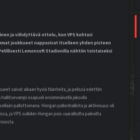
inen ja viihdyttävä ottelu, kun VPS kohtasi
mmat joukkueet nappasivat itselleen yhden pisteen
lillisesti Lemonsoft Stadionilla nähtiin toistaiseksi
et saivat aikaan hyviä tilanteita, ja pelissä edettiin
 hallitsevampi osapuoli ensimmäisellä jaksolla
isellään pallottomana. Hongan pallonhallinta ja aktiivisuus oli
a, ja VPS sulkikin Hongan pois vaarallisilta paikoilta
nsiosta.