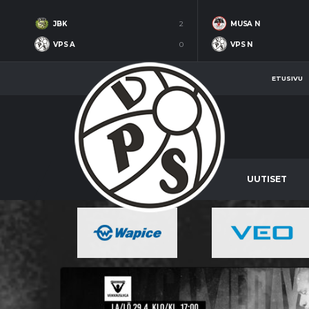
JBK
2
MUSA N
VPS A
0
VPS N
ETUSIVU
UUTISET