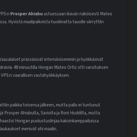
 VPS:n
Prosper Ahiabu
astuessaan ikävän näköisesti Mateo
ssa. Hyvistä maalipaikoista huolimatta tauolle siirryttiin
 Vaasalaiset prässäsivät intensiivisemmin ja hyökkäsivät
 draivia. 48 minuutilla Hongan Mateo Ortiz otti varoituksen
 VPS:n vaarallisen vastahyökkäyksen.
ttiin paikka toisensa jälkeen, mutta pallo ei tuntunut
jä Prosper Ahiabulta, Saviolta ja Roni Huddilta, mutta
el haastoi Hongan puolustuslinjaa kaksinkamppailuissa
 laukaukset menivät ohi maalin.