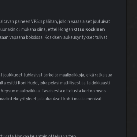
tavan paineen VPS:n päähän, jolloin vaasalaiset joutuivat
Tuuriakin oli mukana siinä, ettei Hongan
Otso Koskinen
saan vapaana boksissa. Koskisen laukausyritykset tulivat
t joukkueet tuhlasivat tärkeitä maalipaikkoja, eikä ratkaisua
 esitti Roni Hudd, joka pelasi maltillisesti ja taidokkaasti
a Vepsun maalipaikkaa. Tasaisesta ottelusta kertoo myös
 maalintekoyritykset ja laukaukset kohti maalia menivät
tiivista Honkaa lauantain ottelua varten.