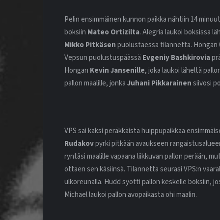
Pelin ensimmäinen kunnon paikka nähtiin 14 minuut
boksiin
Mateo Ortizilta
. Alegria laukoi boksissa 
Mikko Pitkäsen
puolustaessa tilannetta. Hongan 0–
Vepsun puolustuspäässä
Evgeniy Bashkirovia
prä
Hongan
Kevin Jansenille
, joka laukoi läheltä pall
pallon maalille, jonka
Juhani Pikkarainen
siivosi po
VPS sai kaksi peräkkäistä huippupaikkaa ensimmäisen
Rudakov
pyrki pitkään avaukseen rangaistusaluee
ryntäsi maalille vapaana liikkuvan pallon perään, mu
ottaen sen käsiinsä. Tilannetta seurasi VPS:n vaar
ulkoreunalla. Hudd syötti pallon keskelle boksiin, j
Michael laukoi pallon avopaikasta ohi maalin.