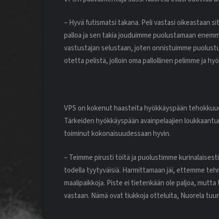
– Hyvä futismatsi takana. Peli vastasi oikeastaan s
palloa ja sen takia jouduimme puolustamaan enemm
vastustajan selustaan, joten onnistuimme puolustu
otetta pelistä, jolloin oma pallollinen pelimme ja 
VPS on kokenut haasteita hyökkäyspään tehokkuud
Tärkeiden hyökkäyspään avainpelaajien loukkaantum
toiminut kokonaisuudessaan hyvin.
– Teimme pirusti töitä ja puolustimme kurinalaise
todella tyytyväisiä. Harmittamaan jäi, ettemme tehne
maalipaikkoja. Piste ei tietenkään ole paljoa, mutt
vastaan. Nämä ovat tiukkoja otteluita, Nuorela tuu