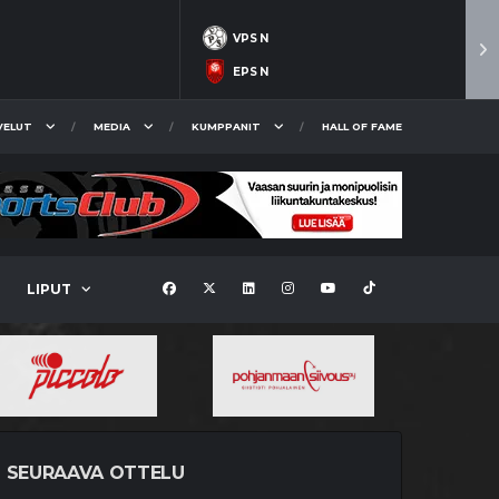
VPS N
EPS N
VELUT
MEDIA
KUMPPANIT
HALL OF FAME
LIPUT
SEURAAVA OTTELU