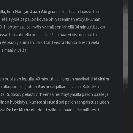
illa, kun Hongan
Juan
Alegria
sai loistavan läpisyötön
lähietäisyydeltä pallon kovaa ohi vasemman etuyläkulman
1 johtomaali oli myös vaarallisen lähellä 34 minuutilla, kun
ssättiin kahdella pelaajalla. Pallo päätyi riiston kautta
on Vepsun ylärimaan. Jälkitilanteesta Honka lähetti vielä
is maaliviivalta.
 puoliajan lopulla. 40 minuutilla Hongan maalivahti
Maksim
n ulkopuolella, johon
Savio
sai jalkansa väliin. Kaksikko
tta Rudakov pelasti virheensä heittäytymällä pallon päälle ja
allinen hyökkäys, kun
Roni Hudd
sai pallon rangaistusalueen
ossa
Peter Michael
odotti palloa vapaana. Harmillisesti