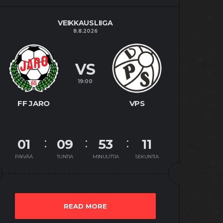
VEIKKAUSLIIGA
8.8.2026
VS
19:00
FF JARO
VPS
01
09
53
10
PÄIVÄÄ
TUNTIA
MINUUTTIA
SEKUNTIA
READ MORE