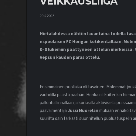
VEIKKAUSLIIGA
29.4.2023
Hietalahdessa nähtiin lauantaina todella tasa
espoolaisen FC Hongan kotikentällään. Mole
0–0 lukemiin päättyneen ottelun merkeissä. Pe
Vepsun kauden paras ottelu.
Ensimmäinen puoliaika oli tasainen. Molemmat joukkue
vauhdilla päästä päähän. Honka oli kuitenkin hieman
pallonhallinnallaan ja korkealla aktiivisella prässääm
päävalmentaja
Jussi Nuorelan
mukaan ennakoitaviss
suurilta osin tarkasti suunnitellun puolustuspelin a