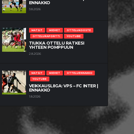
ENNAKKO
3.8.2026
MATSIT
MIEHET
OTTELUKOOSTE
OTTELURAPORTTI
YOUTUBE
TIUKKA OTTELU RATKESI
YHTEEN POMPPUUN
2.8.2026
MATSIT
MIEHET
OTTELUENNAKKO
YOUTUBE
VEIKKAUSLIIGA: VPS – FC INTER |
ENNAKKO
1.8.2026