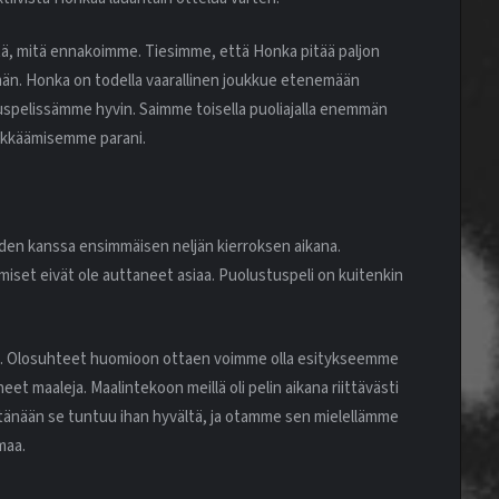
itä, mitä ennakoimme. Tiesimme, että Honka pitää paljon
än. Honka on todella vaarallinen joukkue etenemään
spelissämme hyvin. Saimme toisella puoliajalla enemmän
hyökkäämisemme parani.
en kanssa ensimmäisen neljän kierroksen aikana.
iset eivät ole auttaneet asiaa. Puolustuspeli on kuitenkin
sti. Olosuhteet huomioon ottaen voimme olla esitykseemme
et maaleja. Maalintekoon meillä oli pelin aikana riittävästi
a tänään se tuntuu ihan hyvältä, ja otamme sen mielellämme
maa.