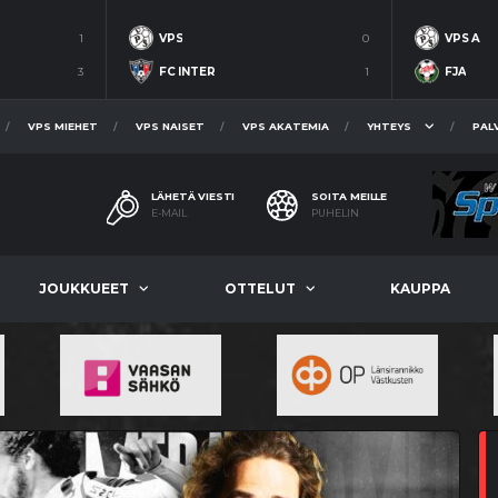
1
VPS
0
VPS A
3
FC INTER
1
FJA
VPS MIEHET
VPS NAISET
VPS AKATEMIA
YHTEYS
PAL
LÄHETÄ VIESTI
SOITA MEILLE
E-MAIL
PUHELIN
JOUKKUEET
OTTELUT
KAUPPA