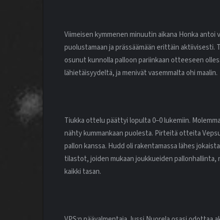
Viimeisen kymmenen minuutin aikana Honka antoi val
puolustamaan ja prässäämään erittäin aktiivisesti. 
osunut kunnolla palloon pariinkaan otteeseen olles
lähietäisyydeltä, ja menivät vasemmalta ohi maalin.
Tiukka ottelu päättyi lopulta 0–0 lukemiin. Molemma
nähty kummankaan puolesta. Pirteitä otteita Vepsulta
pallon kanssa. Hudd oli rakentamassa lähes jokaist
tilastot, joiden mukaan joukkueiden pallonhallinta,
kaikki tasan.
VPS:n päävalmentaja Jussi Nuorela osasi odottaa ak