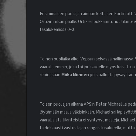
Ensimmäisen puoliajan ainoan keltaisen kortin otti
Ortizin nilkan päälle. Ortiz ei loukkaantunut tilantee
tasalukemissa 0–0.
Toinen puoliaika alkoi Vepsun selvässä hallinnassa.
vaarallisemmin, joka toi joukkueelle myös kaivattua
repiessään
Miika Niemen
pois pallosta pysäyttäen
Toisen puoliajan aikana VPS:n Peter Michaelille peda
löytämään maalia väkisinkään. Michael sai läpisyöttö
vaarallisista tilanteista ei syntynyt maaleja. Micha
taidokkaasti vastustajan rangaistusalueella, mutta