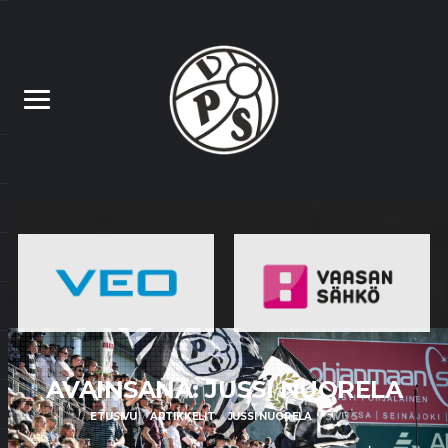
AVAINSANA: JUSSI
NUORELA
ETUSIVU
ARTIKKELIT
JUSSI NUORELA
SIVU 5