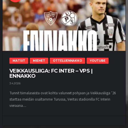
MATSIT
MIEHET
OTTELUENNAKKO
YOUTUBE
VEIKKAUSLIIGA: FC INTER – VPS |
ENNAKKO
3.4.2026
Tunnit tiimalaseista ovat kohta valuneet pohjaan ja Veikkausliiga ’26
starttaa meidän osaltamme Turussa, Veritas stadionilla FC Interin
vieraana....