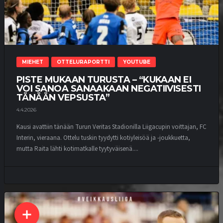
MIEHET
OTTELURAPORTTI
YOUTUBE
PISTE MUKAAN TURUSTA – “KUKAAN EI
VOI SANOA SANAAKAAN NEGATIIVISESTI
TÄNÄÄN VEPSUSTA”
4.4.2026
Kausi avattiin tänään Turun Veritas Stadionilla Liigacupin voittajan, FC
Interin, vieraana. Ottelu tuskin tyydytti kotiyleisöä ja -joukkuetta,
mutta Raita lähti kotimatkalle tyytyväisenä....