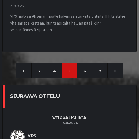
21.9.2025
VPS matkasi Ahvenanmaalle hakemaan tärkeitä pisteitä. IFK taistelee
yhä sarjapaikastaan, kun taas Raita haluaa pitää kiinni
seitsemännestä sijastaan....
3
4
5
6
7
SEURAAVA OTTELU
VEIKKAUSLIIGA
14.8.2026
VPS