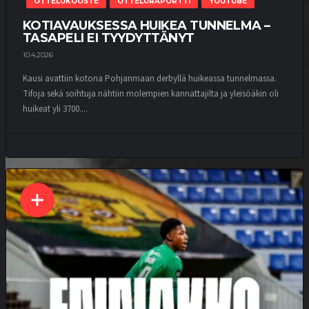
OTTELUKOOSTE
OTTELURAPORTTI
YOUTUBE
KOTIAVAUKSESSA HUIKEA TUNNELMA –
TASAPELI EI TYYDYTTÄNYT
10.4.2026
Kausi avattiin kotona Pohjanmaan derbyllä huikeassa tunnelmassa.
Tifoja sekä soihtuja nähtiin molempien kannattajilta ja yleisöäkin oli
huikeat yli 3700....