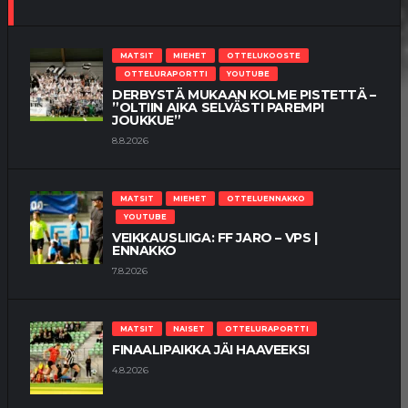
MATSIT
MIEHET
OTTELUKOOSTE
OTTELURAPORTTI
YOUTUBE
DERBYSTÄ MUKAAN KOLME PISTETTÄ –
”OLTIIN AIKA SELVÄSTI PAREMPI
JOUKKUE”
8.8.2026
MATSIT
MIEHET
OTTELUENNAKKO
YOUTUBE
VEIKKAUSLIIGA: FF JARO – VPS |
ENNAKKO
7.8.2026
MATSIT
NAISET
OTTELURAPORTTI
FINAALIPAIKKA JÄI HAAVEEKSI
4.8.2026